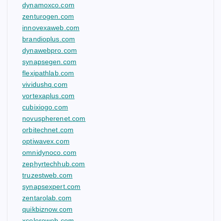
dynamoxco.com
zenturogen.com
innovexaweb.com
brandioplus.com
dynawebpro.com
synapsegen.com
flexipathlab.com
vividushq.com
vortexaplus.com
cubixiogo.com
novuspherenet.com
orbitechnet.com
optiwavex.com
omnidynoco.com
zephyrtechhub.com
truzestweb.com
synapsexpert.com
zentarolab.com
quikbiznow.com
xceleroweb.com