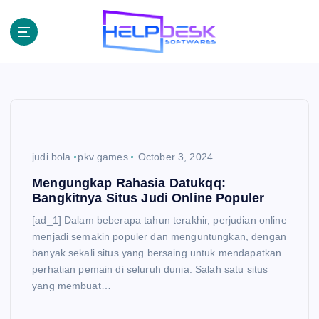
S
k
i
p
Mainkan di situs slot online gacor terpercaya yang
t
menawarkan bonus besar dan keamanan terbaik
untuk pengalaman bermain yang lebih aman dan
o
menguntungkan.
c
o
n
t
judi bola
pkv games
October 3, 2024
e
Mengungkap Rahasia Datukqq:
n
Bangkitnya Situs Judi Online Populer
t
[ad_1] Dalam beberapa tahun terakhir, perjudian online
menjadi semakin populer dan menguntungkan, dengan
banyak sekali situs yang bersaing untuk mendapatkan
perhatian pemain di seluruh dunia. Salah satu situs
yang membuat…