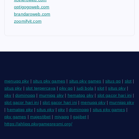
optigogoweb.com
brandaroweb.com
zoomifyit.com
menuqq pkv
|
situs pkv games
|
situs pkv games
|
situs qq
|
slot
|
situs pkv
|
slot terpercaya
|
pkv qq
|
judi bola
|
slot
|
situs pkv
|
pkv
|
dominoqq
|
murniqq pkv
|
hematqq pkv
|
slot gacor hari ini
|
slot gacor hari ini
|
slot gacor hari ini
|
menuqq pkv
|
murniqq pkv
|
hematqq pkv
|
situs pkv
|
pkv
|
dominoqq
|
situs pkv games
|
pkv games
|
majestibet
|
miyaqq
|
gajibet
|
https://ahliqq.pkvgamesresmi.org/