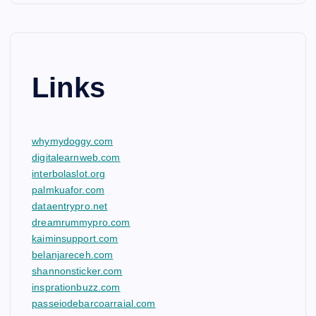
Links
whymydoggy.com
digitalearnweb.com
interbolaslot.org
palmkuafor.com
dataentrypro.net
dreamrummypro.com
kaiminsupport.com
belanjareceh.com
shannonsticker.com
insprationbuzz.com
passeiodebarcoarraial.com