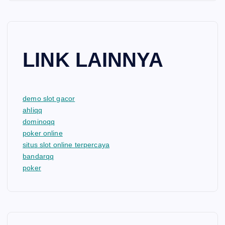
n
LINK LAINNYA
demo slot gacor
ahliqq
dominoqq
poker online
situs slot online terpercaya
bandarqq
poker