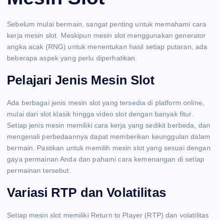
Sebelum mulai bermain, sangat penting untuk memahami cara
kerja mesin slot. Meskipun mesin slot menggunakan generator
angka acak (RNG) untuk menentukan hasil setiap putaran, ada
beberapa aspek yang perlu diperhatikan.
Pelajari Jenis Mesin Slot
Ada berbagai jenis mesin slot yang tersedia di platform online,
mulai dari slot klasik hingga video slot dengan banyak fitur.
Setiap jenis mesin memiliki cara kerja yang sedikit berbeda, dan
mengenali perbedaannya dapat memberikan keunggulan dalam
bermain. Pastikan untuk memilih mesin slot yang sesuai dengan
gaya permainan Anda dan pahami cara kemenangan di setiap
permainan tersebut.
Variasi RTP dan Volatilitas
Setiap mesin slot memiliki Return to Player (RTP) dan volatilitas