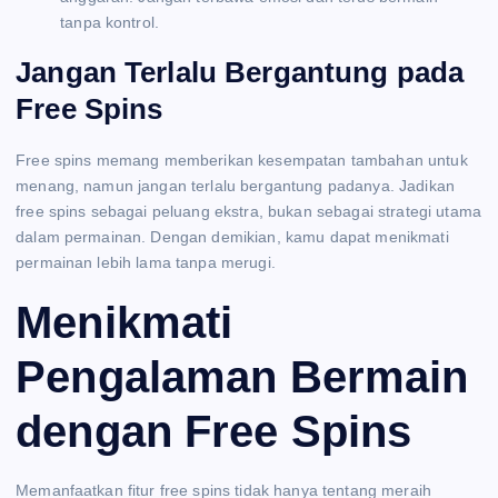
tanpa kontrol.
Jangan Terlalu Bergantung pada
Free Spins
Free spins memang memberikan kesempatan tambahan untuk
menang, namun jangan terlalu bergantung padanya. Jadikan
free spins sebagai peluang ekstra, bukan sebagai strategi utama
dalam permainan. Dengan demikian, kamu dapat menikmati
permainan lebih lama tanpa merugi.
Menikmati
Pengalaman Bermain
dengan Free Spins
Memanfaatkan fitur free spins tidak hanya tentang meraih