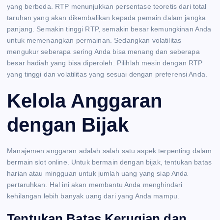
yang berbeda. RTP menunjukkan persentase teoretis dari total
taruhan yang akan dikembalikan kepada pemain dalam jangka
panjang. Semakin tinggi RTP, semakin besar kemungkinan Anda
untuk memenangkan permainan. Sedangkan volatilitas
mengukur seberapa sering Anda bisa menang dan seberapa
besar hadiah yang bisa diperoleh. Pilihlah mesin dengan RTP
yang tinggi dan volatilitas yang sesuai dengan preferensi Anda.
Kelola Anggaran
dengan Bijak
Manajemen anggaran adalah salah satu aspek terpenting dalam
bermain slot online. Untuk bermain dengan bijak, tentukan batas
harian atau mingguan untuk jumlah uang yang siap Anda
pertaruhkan. Hal ini akan membantu Anda menghindari
kehilangan lebih banyak uang dari yang Anda mampu.
Tentukan Batas Kerugian dan