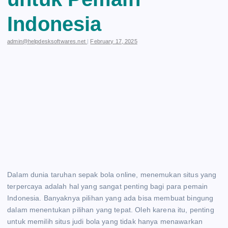
Indonesia
admin@helpdesksoftwares.net
|
February 17, 2025
Dalam dunia taruhan sepak bola online, menemukan situs yang
terpercaya adalah hal yang sangat penting bagi para pemain
Indonesia. Banyaknya pilihan yang ada bisa membuat bingung
dalam menentukan pilihan yang tepat. Oleh karena itu, penting
untuk memilih situs judi bola yang tidak hanya menawarkan