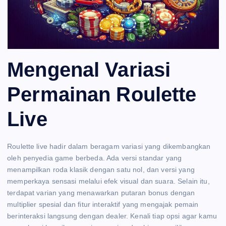
Mengenal Variasi
Permainan Roulette
Live
Roulette live hadir dalam beragam variasi yang dikembangkan
oleh penyedia game berbeda. Ada versi standar yang
menampilkan roda klasik dengan satu nol, dan versi yang
memperkaya sensasi melalui efek visual dan suara. Selain itu,
terdapat varian yang menawarkan putaran bonus dengan
multiplier spesial dan fitur interaktif yang mengajak pemain
berinteraksi langsung dengan dealer. Kenali tiap opsi agar kamu