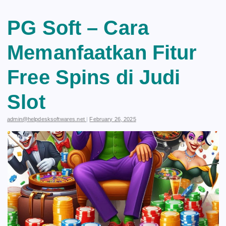
PG Soft – Cara
Memanfaatkan Fitur
Free Spins di Judi
Slot
admin@helpdesksoftwares.net
|
February 26, 2025