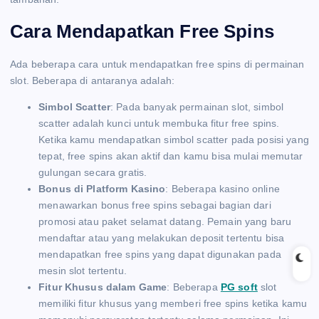
Cara Mendapatkan Free Spins
Ada beberapa cara untuk mendapatkan free spins di permainan
slot. Beberapa di antaranya adalah:
Simbol Scatter
: Pada banyak permainan slot, simbol
scatter adalah kunci untuk membuka fitur free spins.
Ketika kamu mendapatkan simbol scatter pada posisi yang
tepat, free spins akan aktif dan kamu bisa mulai memutar
gulungan secara gratis.
Bonus di Platform Kasino
: Beberapa kasino online
menawarkan bonus free spins sebagai bagian dari
promosi atau paket selamat datang. Pemain yang baru
mendaftar atau yang melakukan deposit tertentu bisa
mendapatkan free spins yang dapat digunakan pada
mesin slot tertentu.
Fitur Khusus dalam Game
: Beberapa
PG soft
slot
memiliki fitur khusus yang memberi free spins ketika kamu