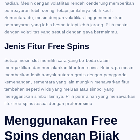
hadiah. Mesin dengan volatilitas rendah cenderung memberikan
pembayaran lebih sering, tetapi jumlahnya lebih kecil.
Sementara itu, mesin dengan volatilitas tinggi memberikan
pembayaran yang lebih besar, tetapi lebih jarang. Pilih mesin
dengan volatilitas yang sesuai dengan gaya bermainmu.
Jenis Fitur Free Spins
Setiap mesin slot memiliki cara yang berbeda dalam
mengaktifkan dan menjalankan fitur free spins. Beberapa mesin
memberikan lebih banyak putaran gratis dengan pengganda
kemenangan, sementara yang lain mungkin menawarkan fitur
tambahan seperti wilds yang meluas atau simbol yang
menggantikan simbol lainnya. Pilih permainan yang menawarkan
fitur free spins sesuai dengan preferensimu.
Menggunakan Free
Spins dengan Bijak