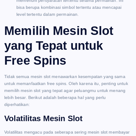
memenuhi persyaratan tertentu selama permainan. Ini
bisa berupa kombinasi simbol tertentu atau mencapai
level tertentu dalam permainan.
Memilih Mesin Slot
yang Tepat untuk
Free Spins
Tidak semua mesin slot menawarkan kesempatan yang sama
untuk memanfaatkan free spins. Oleh karena itu, penting untuk
memilih mesin slot yang tepat agar peluangmu untuk menang
lebih besar. Berikut adalah beberapa hal yang perlu
diperhatikan:
Volatilitas Mesin Slot
Volatilitas mengacu pada seberapa sering mesin slot membayar