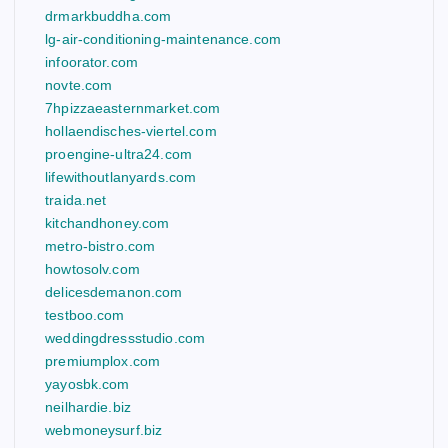
drmarkbuddha.com
lg-air-conditioning-maintenance.com
infoorator.com
novte.com
7hpizzaeasternmarket.com
hollaendisches-viertel.com
proengine-ultra24.com
lifewithoutlanyards.com
traida.net
kitchandhoney.com
metro-bistro.com
howtosolv.com
delicesdemanon.com
testboo.com
weddingdressstudio.com
premiumplox.com
yayosbk.com
neilhardie.biz
webmoneysurf.biz