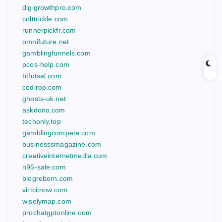
digigrowthpro.com
colttrickle.com
runnerpickfr.com
omnifuture.net
gamblingfunnels.com
pcos-help.com
btfutsal.com
codirop.com
ghosts-uk.net
askdono.com
techonly.top
gamblingcompete.com
businesssmagazine.com
creativeinternetmedia.com
n95-sale.com
blogreborn.com
virtcitnow.com
wiselymap.com
prochatgptonline.com