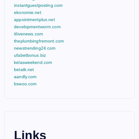
instantguestposting.com
ekonomie.net
appointmentplus.net
developmentworm.com
itlivenews.com
theplumbingfremont.com
newstrending24.com
ufabetbonus.biz
kelasweekend.com
betatk.net
aandly.com
bswoo.com
Links