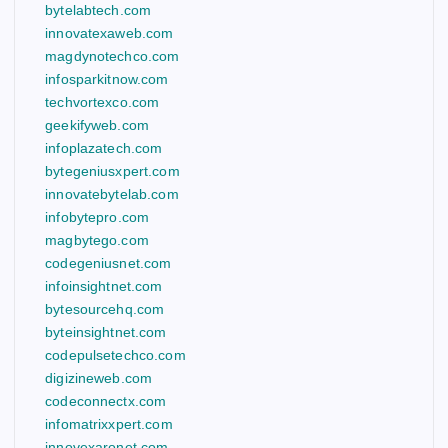
bytelabtech.com
innovatexaweb.com
magdynotechco.com
infosparkitnow.com
techvortexco.com
geekifyweb.com
infoplazatech.com
bytegeniusxpert.com
innovatebytelab.com
infobytepro.com
magbytego.com
codegeniusnet.com
infoinsightnet.com
bytesourcehq.com
byteinsightnet.com
codepulsetechco.com
digizineweb.com
codeconnectx.com
infomatrixxpert.com
innovexaronet.com