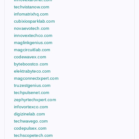
techvistanow.com
infomatrixhq.com
cubixiosparklab.com
novaevotech.com
innovextechco.com
maglinkgenius.com
magcircuitlab.com
codewavex.com
byteboostco.com
elektrabyteco.com
magconnectxpert.com
truzestgenius.com
techpulsenet.com
zephyrtechxpert.com
infovortexco.com
digizinelab.com
techwavego.com
codepulsex.com
techscopetech.com