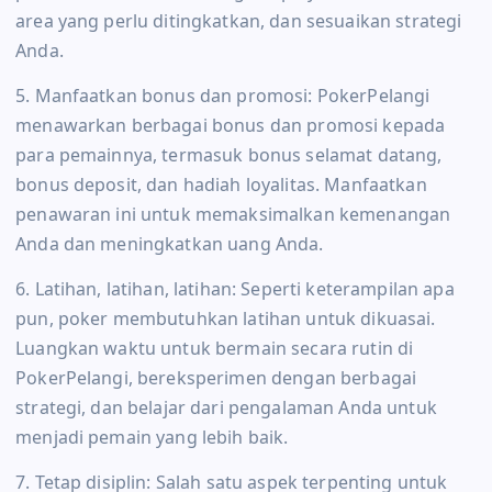
area yang perlu ditingkatkan, dan sesuaikan strategi
Anda.
5. Manfaatkan bonus dan promosi: PokerPelangi
menawarkan berbagai bonus dan promosi kepada
para pemainnya, termasuk bonus selamat datang,
bonus deposit, dan hadiah loyalitas. Manfaatkan
penawaran ini untuk memaksimalkan kemenangan
Anda dan meningkatkan uang Anda.
6. Latihan, latihan, latihan: Seperti keterampilan apa
pun, poker membutuhkan latihan untuk dikuasai.
Luangkan waktu untuk bermain secara rutin di
PokerPelangi, bereksperimen dengan berbagai
strategi, dan belajar dari pengalaman Anda untuk
menjadi pemain yang lebih baik.
7. Tetap disiplin: Salah satu aspek terpenting untuk