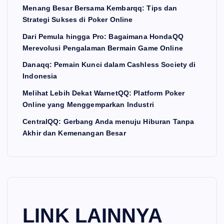
Menang Besar Bersama Kembarqq: Tips dan
Strategi Sukses di Poker Online
Dari Pemula hingga Pro: Bagaimana HondaQQ
Merevolusi Pengalaman Bermain Game Online
Danaqq: Pemain Kunci dalam Cashless Society di
Indonesia
Melihat Lebih Dekat WarnetQQ: Platform Poker
Online yang Menggemparkan Industri
CentralQQ: Gerbang Anda menuju Hiburan Tanpa
Akhir dan Kemenangan Besar
LINK LAINNYA