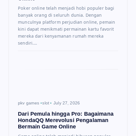
t
Poker online telah menjadi hobi populer bagi
i
banyak orang di seluruh dunia. Dengan
munculnya platform perjudian online, pemain
kini dapat menikmati permainan kartu favorit
o
mereka dari kenyamanan rumah mereka
sendiri.…
n
pkv games
slot
July 27, 2026
Dari Pemula hingga Pro: Bagaimana
HondaQQ Merevolusi Pengalaman
Bermain Game Online