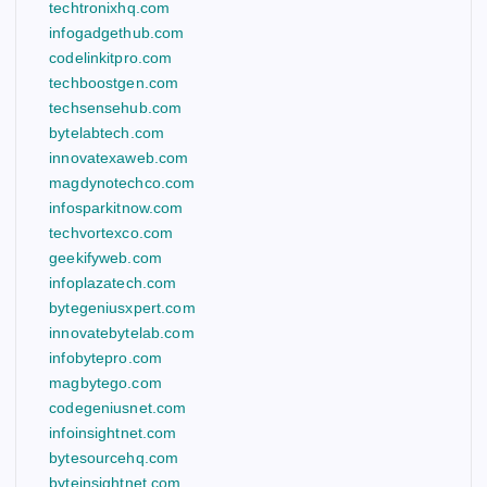
techtronixhq.com
infogadgethub.com
codelinkitpro.com
techboostgen.com
techsensehub.com
bytelabtech.com
innovatexaweb.com
magdynotechco.com
infosparkitnow.com
techvortexco.com
geekifyweb.com
infoplazatech.com
bytegeniusxpert.com
innovatebytelab.com
infobytepro.com
magbytego.com
codegeniusnet.com
infoinsightnet.com
bytesourcehq.com
byteinsightnet.com