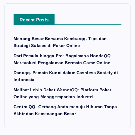
Recent Posts
Menang Besar Bersama Kembarqq: Tips dan
Strategi Sukses di Poker Online
Dari Pemula hingga Pro: Bagaimana HondaQQ
Merevolusi Pengalaman Bermain Game Online
Danaqq: Pemain Kunci dalam Cashless Society di
Indonesia
Melihat Lebih Dekat WarnetQQ: Platform Poker
Online yang Menggemparkan Industri
CentralQQ: Gerbang Anda menuju Hiburan Tanpa
Akhir dan Kemenangan Besar