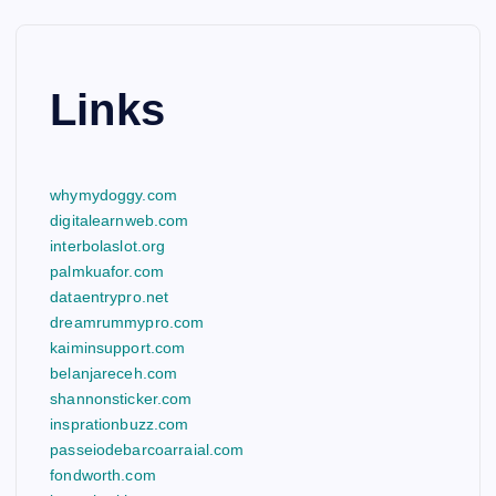
Links
whymydoggy.com
digitalearnweb.com
interbolaslot.org
palmkuafor.com
dataentrypro.net
dreamrummypro.com
kaiminsupport.com
belanjareceh.com
shannonsticker.com
insprationbuzz.com
passeiodebarcoarraial.com
fondworth.com