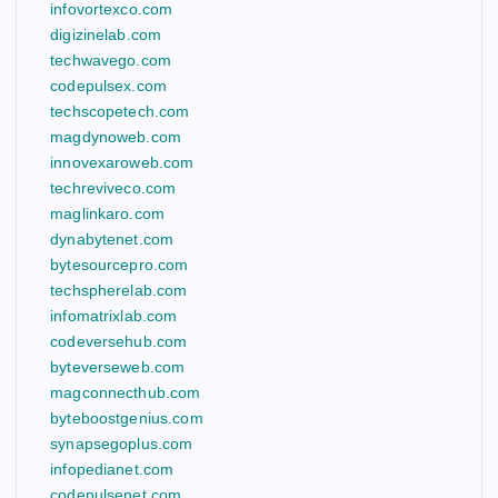
infovortexco.com
digizinelab.com
techwavego.com
codepulsex.com
techscopetech.com
magdynoweb.com
innovexaroweb.com
techreviveco.com
maglinkaro.com
dynabytenet.com
bytesourcepro.com
techspherelab.com
infomatrixlab.com
codeversehub.com
byteverseweb.com
magconnecthub.com
byteboostgenius.com
synapsegoplus.com
infopedianet.com
codepulsenet.com