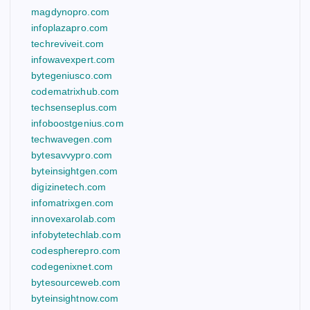
magdynopro.com
infoplazapro.com
techreviveit.com
infowavexpert.com
bytegeniusco.com
codematrixhub.com
techsenseplus.com
infoboostgenius.com
techwavegen.com
bytesavvypro.com
byteinsightgen.com
digizinetech.com
infomatrixgen.com
innovexarolab.com
infobytetechlab.com
codespherepro.com
codegenixnet.com
bytesourceweb.com
byteinsightnow.com