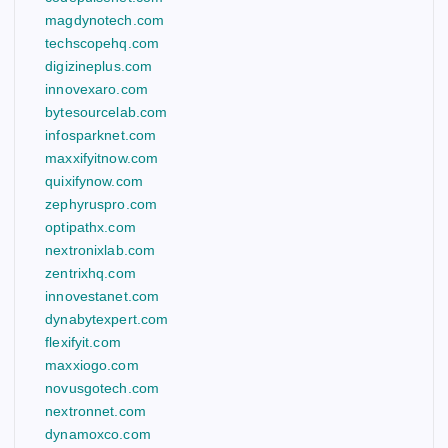
magdynotech.com
techscopehq.com
digizineplus.com
innovexaro.com
bytesourcelab.com
infosparknet.com
maxxifyitnow.com
quixifynow.com
zephyruspro.com
optipathx.com
nextronixlab.com
zentrixhq.com
innovestanet.com
dynabytexpert.com
flexifyit.com
maxxiogo.com
novusgotech.com
nextronnet.com
dynamoxco.com