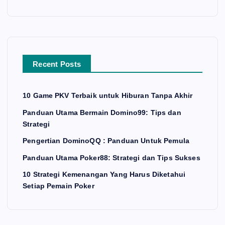
Recent Posts
10 Game PKV Terbaik untuk Hiburan Tanpa Akhir
Panduan Utama Bermain Domino99: Tips dan
Strategi
Pengertian DominoQQ : Panduan Untuk Pemula
Panduan Utama Poker88: Strategi dan Tips Sukses
10 Strategi Kemenangan Yang Harus Diketahui
Setiap Pemain Poker