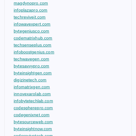
magdynopro.com
infoplazapro.com
techreviveit.com
infowavexpert.com
bytegeniusco.com
codematrixhub.com
techsenseplus.com
infoboostgenius.com
techwavegen.com
bytesavvypro.com
byteinsightgen.com
digizinetech.com
infomatrixgen.com
innovexarolab.com
infobytetechlab.com
codespherepro.com
codegenixnet.com
bytesourceweb.com
byteinsightnow.com
coderevivetech.com