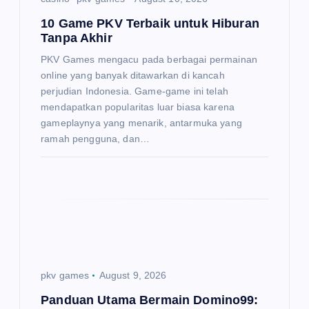
a
10 Game PKV Terbaik untuk Hiburan
Tanpa Akhir
t
PKV Games mengacu pada berbagai permainan
online yang banyak ditawarkan di kancah
i
perjudian Indonesia. Game-game ini telah
mendapatkan popularitas luar biasa karena
o
gameplaynya yang menarik, antarmuka yang
ramah pengguna, dan…
n
pkv games
August 9, 2026
Panduan Utama Bermain Domino99: