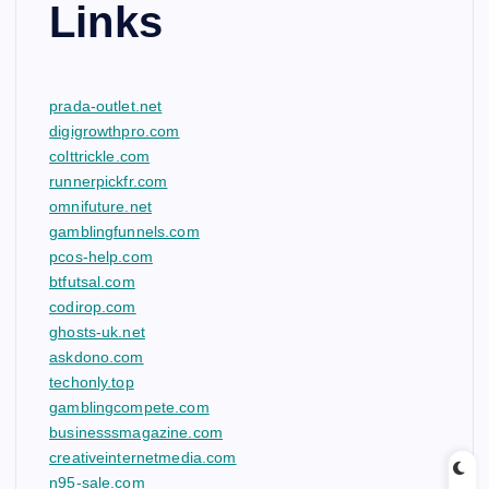
Links
prada-outlet.net
digigrowthpro.com
colttrickle.com
runnerpickfr.com
omnifuture.net
gamblingfunnels.com
pcos-help.com
btfutsal.com
codirop.com
ghosts-uk.net
askdono.com
techonly.top
gamblingcompete.com
businesssmagazine.com
creativeinternetmedia.com
n95-sale.com