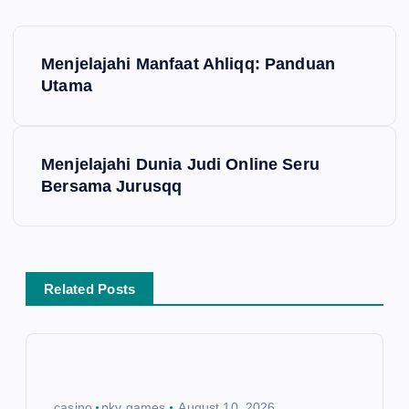
P
Menjelajahi Manfaat Ahliqq: Panduan
o
Utama
s
Menjelajahi Dunia Judi Online Seru
t
Bersama Jurusqq
n
a
Related Posts
v
i
g
casino
pkv games
August 10, 2026