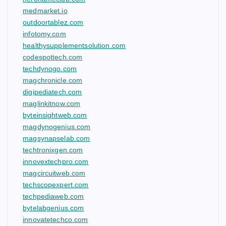
medmarket.io
outdoortablez.com
infotomy.com
healthysupplementsolution.com
codespottech.com
techdynogo.com
magchronicle.com
digipediatech.com
maglinkitnow.com
byteinsightweb.com
magdynogenius.com
magsynapselab.com
techtronixgen.com
innovextechpro.com
magcircuitweb.com
techscopexpert.com
techpediaweb.com
bytelabgenius.com
innovatetechco.com