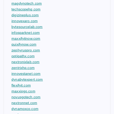
magdynotech.com
techscopehq.com
digizineplus.com
innovexaro.com
bytesourcelab.com
infosparknet.com
maxxifyitnow.com
quixifynow.com
zephyruspro.com
optipathx.com
nextronixlab.com
zentrixhq.com
innovestanet.com
dynabytexpert.com
flexifyit.com
maxxiogo.com
novusgotech.com
nextronnet.com
dynamoxco.com