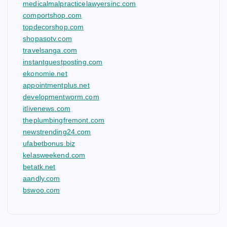
medicalmalpracticelawyersinc.com
comportshop.com
topdecorshop.com
shopasotv.com
travelsanga.com
instantguestposting.com
ekonomie.net
appointmentplus.net
developmentworm.com
itlivenews.com
theplumbingfremont.com
newstrending24.com
ufabetbonus.biz
kelasweekend.com
betatk.net
aandly.com
bswoo.com