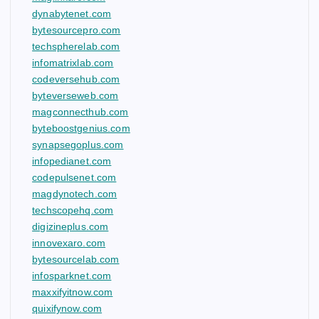
dynabytenet.com
bytesourcepro.com
techspherelab.com
infomatrixlab.com
codeversehub.com
byteverseweb.com
magconnecthub.com
byteboostgenius.com
synapsegoplus.com
infopedianet.com
codepulsenet.com
magdynotech.com
techscopehq.com
digizineplus.com
innovexaro.com
bytesourcelab.com
infosparknet.com
maxxifyitnow.com
quixifynow.com