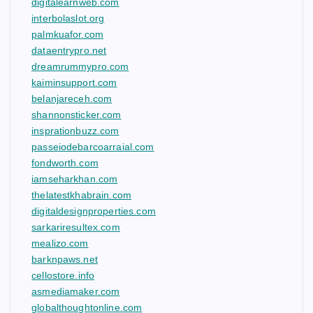
digitalearnweb.com
interbolaslot.org
palmkuafor.com
dataentrypro.net
dreamrummypro.com
kaiminsupport.com
belanjareceh.com
shannonsticker.com
insprationbuzz.com
passeiodebarcoarraial.com
fondworth.com
iamseharkhan.com
thelatestkhabrain.com
digitaldesignproperties.com
sarkariresultex.com
mealizo.com
barknpaws.net
cellostore.info
asmediamaker.com
globalthoughtonline.com