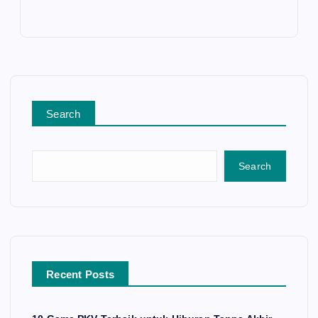
Search
Search
Recent Posts