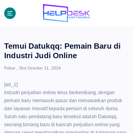
S
k
i
p
Mainkan di situs slot online gacor terpercaya yang
t
menawarkan bonus besar dan keamanan terbaik
untuk pengalaman bermain yang lebih aman dan
o
menguntungkan.
c
Temui Datukqq: Pemain Baru di
o
Industri Judi Online
n
t
Poker
,
Slot
October 11, 2024
e
n
[ad_1]
t
Industri perjudian online terus berkembang, dengan
pemain baru memasuki pasar dan menawarkan produk
dan layanan inovatif kepada pemain di seluruh dunia.
Salah satu pendatang baru tersebut adalah Datukqq,
seorang bintang baru di kancah perjudian online yang
dengan cepat mendapatkan popularitas di kalangan para