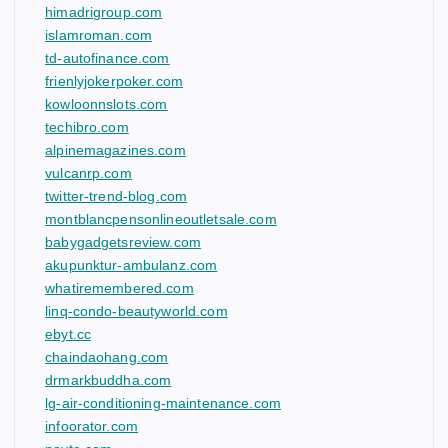
himadrigroup.com
islamroman.com
td-autofinance.com
frienlyjokerpoker.com
kowloonnslots.com
techibro.com
alpinemagazines.com
vulcanrp.com
twitter-trend-blog.com
montblancpensonlineoutletsale.com
babygadgetsreview.com
akupunktur-ambulanz.com
whatiremembered.com
linq-condo-beautyworld.com
ebyt.cc
chaindaohang.com
drmarkbuddha.com
lg-air-conditioning-maintenance.com
infoorator.com