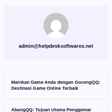
admin@helpdesksoftwares.net
P
Mainkan Game Anda dengan GocengQQ:
o
Destinasi Game Online Terbaik
s
AbangQQ: Tujuan Utama Penggemar