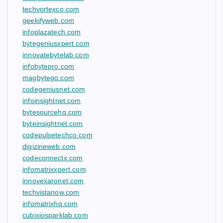
techvortexco.com
geekifyweb.com
infoplazatech.com
bytegeniusxpert.com
innovatebytelab.com
infobytepro.com
magbytego.com
codegeniusnet.com
infoinsightnet.com
bytesourcehq.com
byteinsightnet.com
codepulsetechco.com
digizineweb.com
codeconnectx.com
infomatrixxpert.com
innovexaronet.com
techvistanow.com
infomatrixhq.com
cubixiosparklab.com