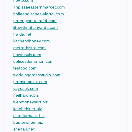
novte.com
7hpizzaeasternmarket.com
hollaendisches-viertel.com
proengine-ultra24.com
lifewithoutlanyards.com
traida.net
kitchandhoney.com
metro-bistro.com
howtosolv.com
delicesdemanon.com
testboo.com
weddingdressstudio.com
premiumplox.com
yayosbk.com
neilhardie.biz
webmoneysurf.biz
kolohebluet.biz
shootermask.biz
busterwheel.biz
shelfari.net