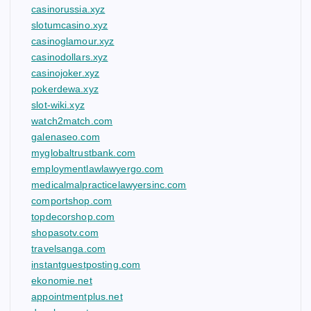
casinorussia.xyz
slotumcasino.xyz
casinoglamour.xyz
casinodollars.xyz
casinojoker.xyz
pokerdewa.xyz
slot-wiki.xyz
watch2match.com
galenaseo.com
myglobaltrustbank.com
employmentlawlawyergo.com
medicalmalpracticelawyersinc.com
comportshop.com
topdecorshop.com
shopasotv.com
travelsanga.com
instantguestposting.com
ekonomie.net
appointmentplus.net