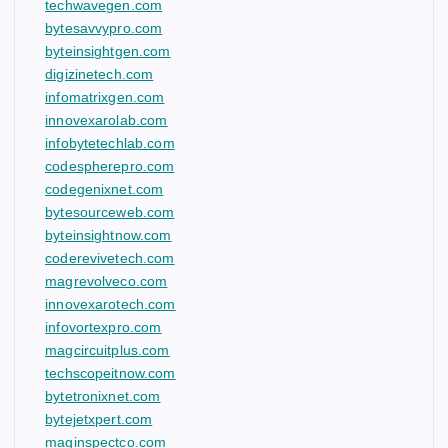
techwavegen.com
bytesavvypro.com
byteinsightgen.com
digizinetech.com
infomatrixgen.com
innovexarolab.com
infobytetechlab.com
codespherepro.com
codegenixnet.com
bytesourceweb.com
byteinsightnow.com
coderevivetech.com
magrevolveco.com
innovexarotech.com
infovortexpro.com
magcircuitplus.com
techscopeitnow.com
bytetronixnet.com
bytejetxpert.com
maginspectco.com