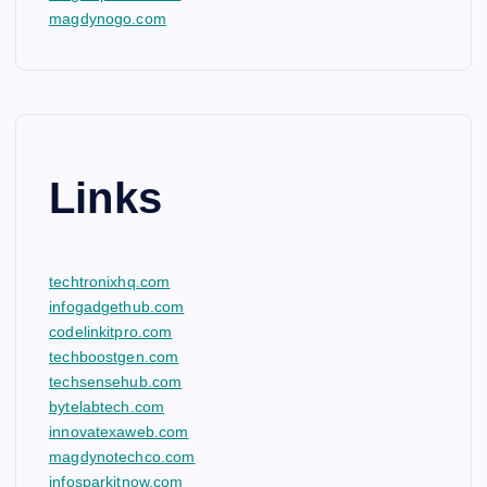
magdynogo.com
Links
techtronixhq.com
infogadgethub.com
codelinkitpro.com
techboostgen.com
techsensehub.com
bytelabtech.com
innovatexaweb.com
magdynotechco.com
infosparkitnow.com