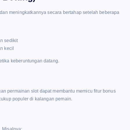
l dan meningkatkannya secara bertahap setelah beberapa
n sedikit
n kecil
etika keberuntungan datang.
an permainan slot dapat membantu memicu fitur bonus
i cukup populer di kalangan pemain.
. Misalnya: