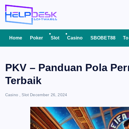
S
k
i
p
Mainkan di situs slot online gacor terpercaya yang mena
t
Home
Poker
Slot
Casino
SBOBET88
To
o
c
o
PKV – Panduan Pola Per
n
t
Terbaik
e
n
Casino
,
Slot
December 26, 2024
t