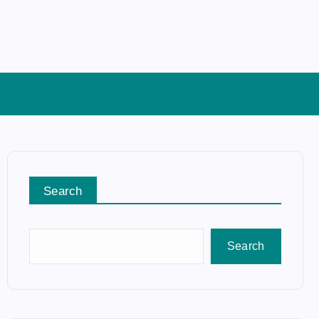
bermain yang lebih aman dan menguntungkan.
Search
Search