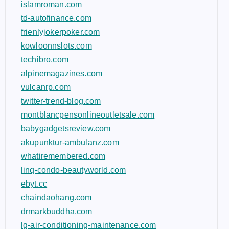
islamroman.com
td-autofinance.com
frienlyjokerpoker.com
kowloonnslots.com
techibro.com
alpinemagazines.com
vulcanrp.com
twitter-trend-blog.com
montblancpensonlineoutletsale.com
babygadgetsreview.com
akupunktur-ambulanz.com
whatiremembered.com
linq-condo-beautyworld.com
ebyt.cc
chaindaohang.com
drmarkbuddha.com
lg-air-conditioning-maintenance.com