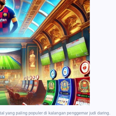
ital yang paling populer di kalangan penggemar judi daring.