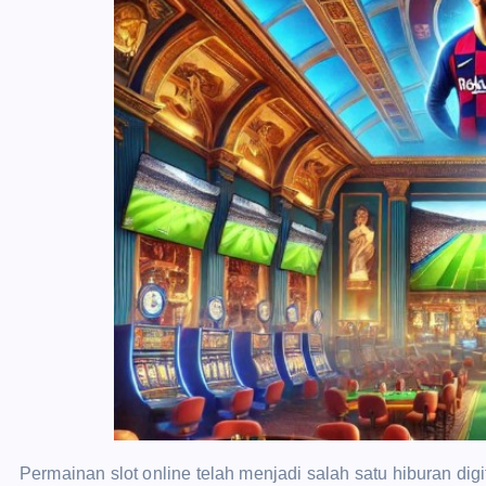
Permainan slot online telah menjadi salah satu hiburan dig