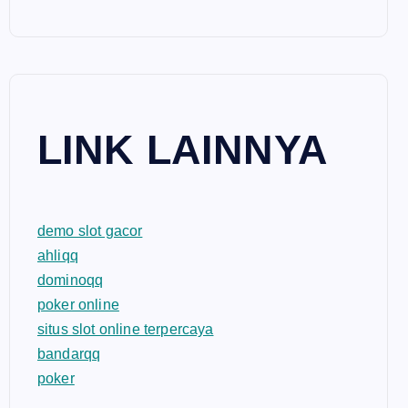
LINK LAINNYA
demo slot gacor
ahliqq
dominoqq
poker online
situs slot online terpercaya
bandarqq
poker