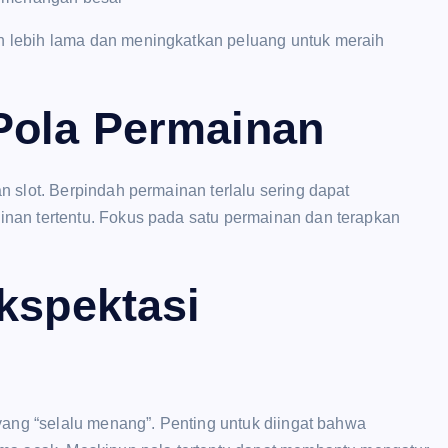
 lebih lama dan meningkatkan peluang untuk meraih
Pola Permainan
 slot. Berpindah permainan terlalu sering dapat
nan tertentu. Fokus pada satu permainan dan terapkan
kspektasi
yang “selalu menang”. Penting untuk diingat bahwa