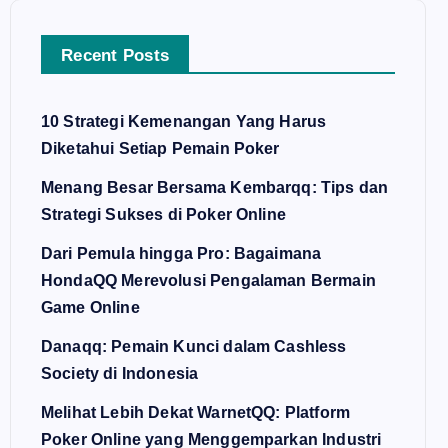
Recent Posts
10 Strategi Kemenangan Yang Harus
Diketahui Setiap Pemain Poker
Menang Besar Bersama Kembarqq: Tips dan
Strategi Sukses di Poker Online
Dari Pemula hingga Pro: Bagaimana
HondaQQ Merevolusi Pengalaman Bermain
Game Online
Danaqq: Pemain Kunci dalam Cashless
Society di Indonesia
Melihat Lebih Dekat WarnetQQ: Platform
Poker Online yang Menggemparkan Industri