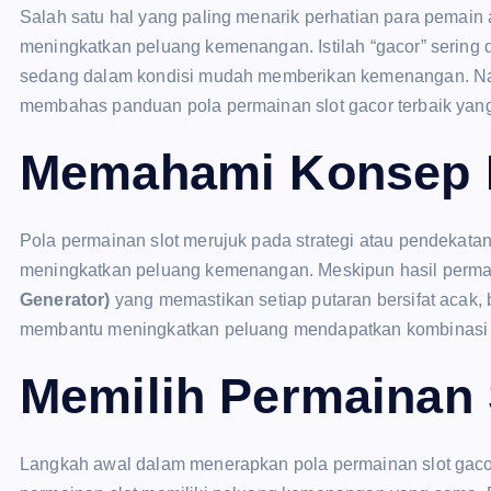
Salah satu hal yang paling menarik perhatian para pemai
meningkatkan peluang kemenangan. Istilah “gacor” serin
sedang dalam kondisi mudah memberikan kemenangan. Namun
membahas panduan pola permainan slot gacor terbaik yang
Memahami Konsep P
Pola permainan slot merujuk pada strategi atau pendekat
meningkatkan peluang kemenangan. Meskipun hasil permain
Generator)
yang memastikan setiap putaran bersifat acak,
membantu meningkatkan peluang mendapatkan kombinasi 
Memilih Permainan 
Langkah awal dalam menerapkan pola permainan slot gaco