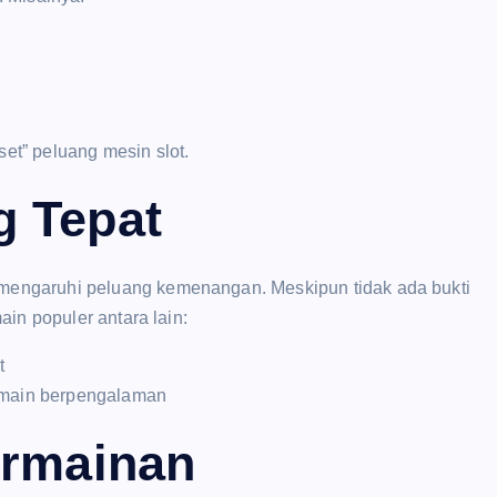
t” peluang mesin slot.
g Tepat
engaruhi peluang kemenangan. Meskipun tidak ada bukti
in populer antara lain:
t
pemain berpengalaman
ermainan