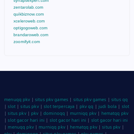
synapsexpert.com
zentarolab.com
quikbiznow.com
xceleroweb.com
optigogoweb.com
brandaroweb.com
zoomifyit.com
menuqq pkv
|
situs pkv games
|
situs pkv games
|
situs qq
|
slot
|
situs pkv
|
slot terpercaya
|
pkv qq
|
judi bola
|
slot
|
situs pkv
|
pkv
|
dominoqq
|
murniqq pkv
|
hematqq pkv
|
slot gacor hari ini
|
slot gacor hari ini
|
slot gacor hari ini
|
menuqq pkv
|
murniqq pkv
|
hematqq pkv
|
situs pkv
|
pkv
|
dominoqq
|
situs pkv games
|
pkv games
|