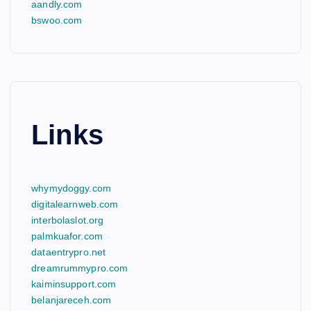
aandly.com
bswoo.com
Links
whymydoggy.com
digitalearnweb.com
interbolaslot.org
palmkuafor.com
dataentrypro.net
dreamrummypro.com
kaiminsupport.com
belanjareceh.com