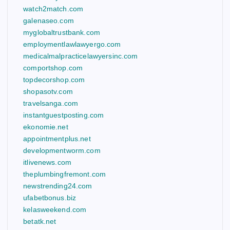
watch2match.com
galenaseo.com
myglobaltrustbank.com
employmentlawlawyergo.com
medicalmalpracticelawyersinc.com
comportshop.com
topdecorshop.com
shopasotv.com
travelsanga.com
instantguestposting.com
ekonomie.net
appointmentplus.net
developmentworm.com
itlivenews.com
theplumbingfremont.com
newstrending24.com
ufabetbonus.biz
kelasweekend.com
betatk.net