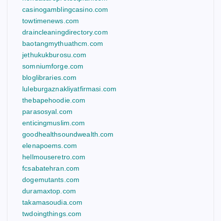
casinogamblingcasino.com
towtimenews.com
draincleaningdirectory.com
baotangmythuathcm.com
jethukukburosu.com
somniumforge.com
bloglibraries.com
luleburgaznakliyatfirmasi.com
thebapehoodie.com
parasosyal.com
enticingmuslim.com
goodhealthsoundwealth.com
elenapoems.com
hellmouseretro.com
fcsabatehran.com
dogemutants.com
duramaxtop.com
takamasoudia.com
twdoingthings.com