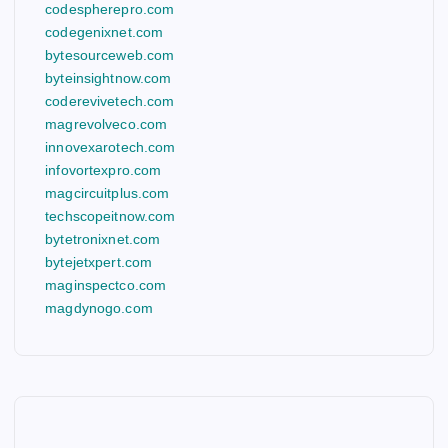
codespherepro.com
codegenixnet.com
bytesourceweb.com
byteinsightnow.com
coderevivetech.com
magrevolveco.com
innovexarotech.com
infovortexpro.com
magcircuitplus.com
techscopeitnow.com
bytetronixnet.com
bytejetxpert.com
maginspectco.com
magdynogo.com