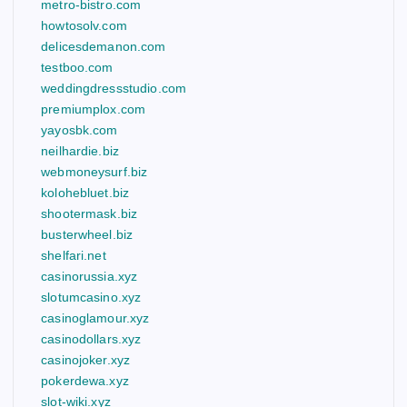
metro-bistro.com
howtosolv.com
delicesdemanon.com
testboo.com
weddingdressstudio.com
premiumplox.com
yayosbk.com
neilhardie.biz
webmoneysurf.biz
kolohebluet.biz
shootermask.biz
busterwheel.biz
shelfari.net
casinorussia.xyz
slotumcasino.xyz
casinoglamour.xyz
casinodollars.xyz
casinojoker.xyz
pokerdewa.xyz
slot-wiki.xyz