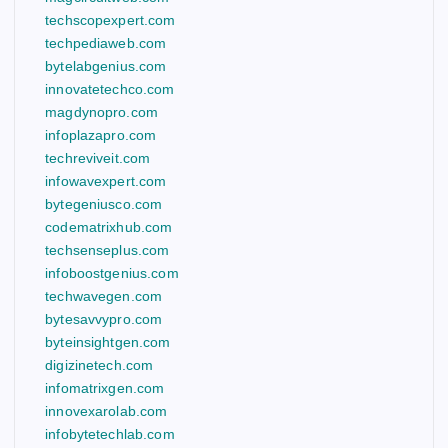
techscopexpert.com
techpediaweb.com
bytelabgenius.com
innovatetechco.com
magdynopro.com
infoplazapro.com
techreviveit.com
infowavexpert.com
bytegeniusco.com
codematrixhub.com
techsenseplus.com
infoboostgenius.com
techwavegen.com
bytesavvypro.com
byteinsightgen.com
digizinetech.com
infomatrixgen.com
innovexarolab.com
infobytetechlab.com