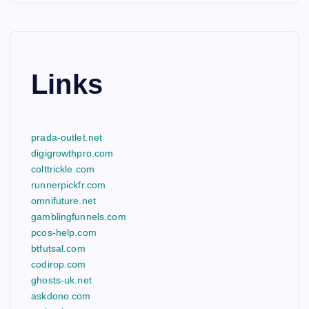
Links
prada-outlet.net
digigrowthpro.com
colttrickle.com
runnerpickfr.com
omnifuture.net
gamblingfunnels.com
pcos-help.com
btfutsal.com
codirop.com
ghosts-uk.net
askdono.com