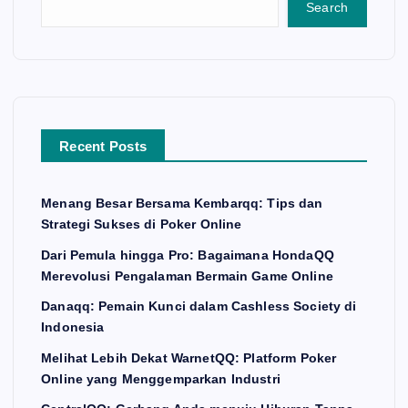
Search
Recent Posts
Menang Besar Bersama Kembarqq: Tips dan
Strategi Sukses di Poker Online
Dari Pemula hingga Pro: Bagaimana HondaQQ
Merevolusi Pengalaman Bermain Game Online
Danaqq: Pemain Kunci dalam Cashless Society di
Indonesia
Melihat Lebih Dekat WarnetQQ: Platform Poker
Online yang Menggemparkan Industri