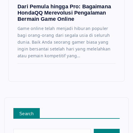
Dari Pemula hingga Pro: Bagaimana
HondaQQ Merevolusi Pengalaman
Bermain Game Online
Game online telah menjadi hiburan populer
bagi orang-orang dari segala usia di seluruh
dunia. Baik Anda seorang gamer biasa yang
ingin bersantai setelah hari yang melelahkan
atau pemain kompetitif yang…
Search