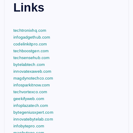
Links
techtronixhq.com
infogadgethub.com
codelinkitpro.com
techboostgen.com
techsensehub.com
bytelabtech.com
innovatexaweb.com
magdynotechco.com
infosparkitnow.com
techvortexco.com
geekifyweb.com
infoplazatech.com
bytegeniusxpert.com
innovatebytelab.com
infobytepro.com
magbytego.com