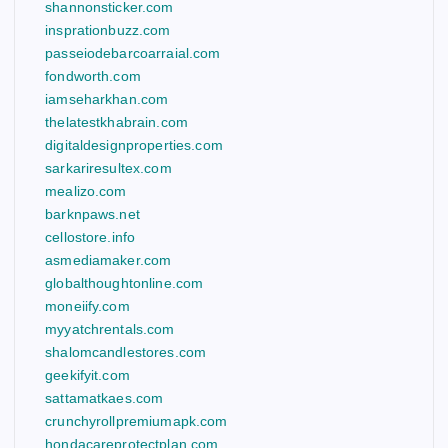
shannonsticker.com
insprationbuzz.com
passeiodebarcoarraial.com
fondworth.com
iamseharkhan.com
thelatestkhabrain.com
digitaldesignproperties.com
sarkariresultex.com
mealizo.com
barknpaws.net
cellostore.info
asmediamaker.com
globalthoughtonline.com
moneiify.com
myyatchrentals.com
shalomcandlestores.com
geekifyit.com
sattamatkaes.com
crunchyrollpremiumapk.com
hondacareprotectplan.com