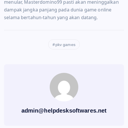
menular, Masterdomino99 pasti akan meninggalkan
dampak jangka panjang pada dunia game online
selama bertahun-tahun yang akan datang.
pkv games
admin@helpdesksoftwares.net