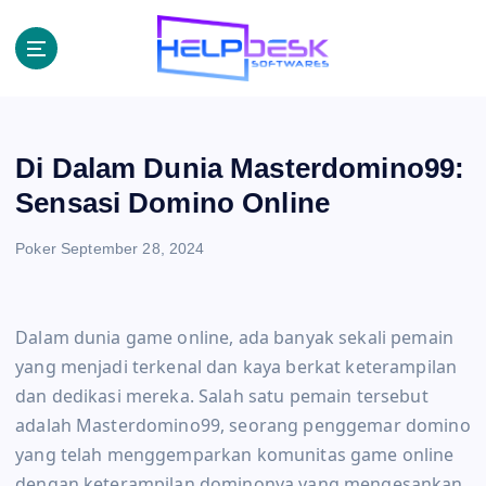
S
k
i
p
Mainkan di situs slot online gacor terpercaya
yang menawarkan bonus besar dan keamanan
t
terbaik untuk pengalaman bermain yang lebih
o
aman dan menguntungkan.
c
Di Dalam Dunia Masterdomino99:
o
Sensasi Domino Online
n
t
Poker
September 28, 2024
e
n
t
Dalam dunia game online, ada banyak sekali pemain
yang menjadi terkenal dan kaya berkat keterampilan
dan dedikasi mereka. Salah satu pemain tersebut
adalah Masterdomino99, seorang penggemar domino
yang telah menggemparkan komunitas game online
dengan keterampilan dominonya yang mengesankan