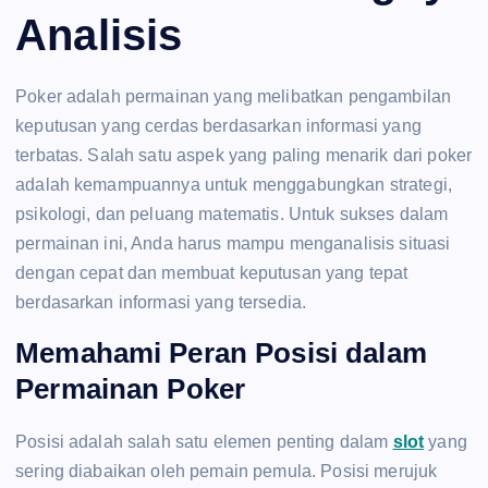
Analisis
Poker adalah permainan yang melibatkan pengambilan
keputusan yang cerdas berdasarkan informasi yang
terbatas. Salah satu aspek yang paling menarik dari poker
adalah kemampuannya untuk menggabungkan strategi,
psikologi, dan peluang matematis. Untuk sukses dalam
permainan ini, Anda harus mampu menganalisis situasi
dengan cepat dan membuat keputusan yang tepat
berdasarkan informasi yang tersedia.
Memahami Peran Posisi dalam
Permainan Poker
Posisi adalah salah satu elemen penting dalam
slot
yang
sering diabaikan oleh pemain pemula. Posisi merujuk