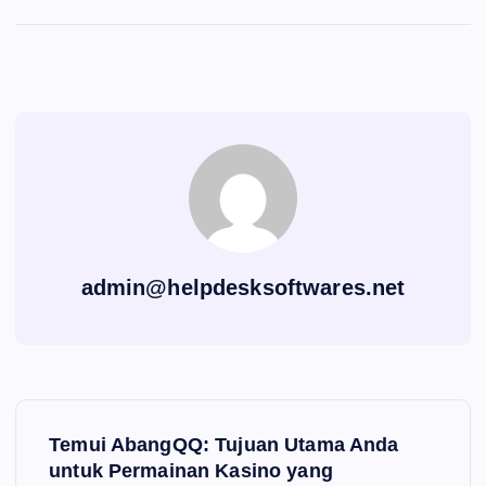
admin@helpdesksoftwares.net
P
Temui AbangQQ: Tujuan Utama Anda
o
untuk Permainan Kasino yang