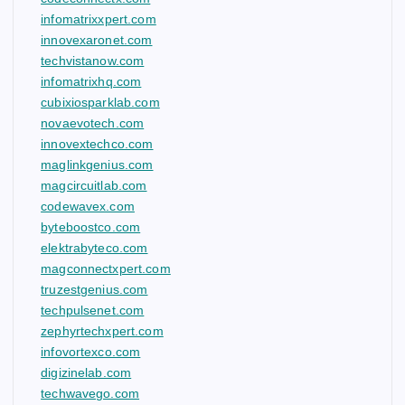
infomatrixxpert.com
innovexaronet.com
techvistanow.com
infomatrixhq.com
cubixiosparklab.com
novaevotech.com
innovextechco.com
maglinkgenius.com
magcircuitlab.com
codewavex.com
byteboostco.com
elektrabyteco.com
magconnectxpert.com
truzestgenius.com
techpulsenet.com
zephyrtechxpert.com
infovortexco.com
digizinelab.com
techwavego.com