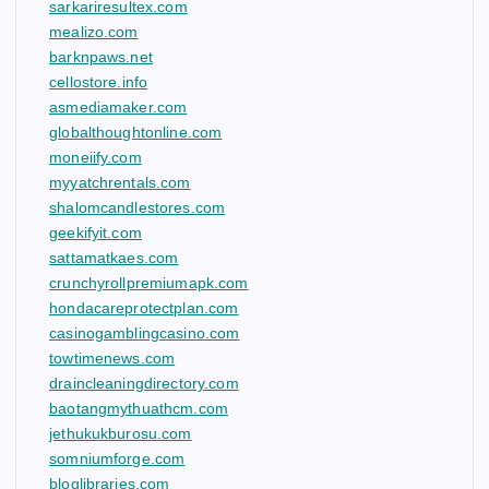
sarkariresultex.com
mealizo.com
barknpaws.net
cellostore.info
asmediamaker.com
globalthoughtonline.com
moneiify.com
myyatchrentals.com
shalomcandlestores.com
geekifyit.com
sattamatkaes.com
crunchyrollpremiumapk.com
hondacareprotectplan.com
casinogamblingcasino.com
towtimenews.com
draincleaningdirectory.com
baotangmythuathcm.com
jethukukburosu.com
somniumforge.com
bloglibraries.com