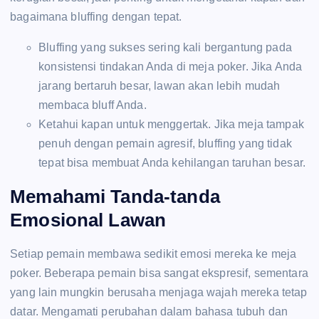
bagaimana bluffing dengan tepat.
Bluffing yang sukses sering kali bergantung pada
konsistensi tindakan Anda di meja poker. Jika Anda
jarang bertaruh besar, lawan akan lebih mudah
membaca bluff Anda.
Ketahui kapan untuk menggertak. Jika meja tampak
penuh dengan pemain agresif, bluffing yang tidak
tepat bisa membuat Anda kehilangan taruhan besar.
Memahami Tanda-tanda
Emosional Lawan
Setiap pemain membawa sedikit emosi mereka ke meja
poker. Beberapa pemain bisa sangat ekspresif, sementara
yang lain mungkin berusaha menjaga wajah mereka tetap
datar. Mengamati perubahan dalam bahasa tubuh dan