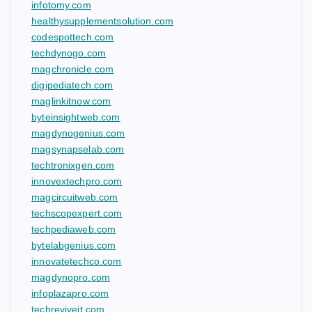
infotomy.com
healthysupplementsolution.com
codespottech.com
techdynogo.com
magchronicle.com
digipediatech.com
maglinkitnow.com
byteinsightweb.com
magdynogenius.com
magsynapselab.com
techtronixgen.com
innovextechpro.com
magcircuitweb.com
techscopexpert.com
techpediaweb.com
bytelabgenius.com
innovatetechco.com
magdynopro.com
infoplazapro.com
techreviveit.com