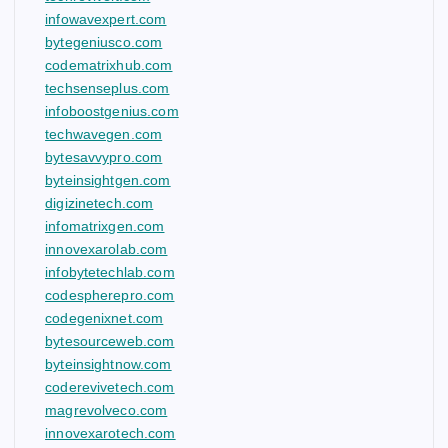
infowavexpert.com
bytegeniusco.com
codematrixhub.com
techsenseplus.com
infoboostgenius.com
techwavegen.com
bytesavvypro.com
byteinsightgen.com
digizinetech.com
infomatrixgen.com
innovexarolab.com
infobytetechlab.com
codespherepro.com
codegenixnet.com
bytesourceweb.com
byteinsightnow.com
coderevivetech.com
magrevolveco.com
innovexarotech.com