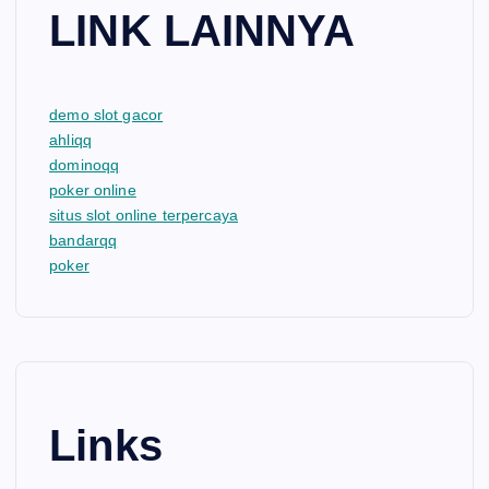
LINK LAINNYA
demo slot gacor
ahliqq
dominoqq
poker online
situs slot online terpercaya
bandarqq
poker
Links