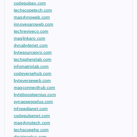
codepulsex.com
techscopetech.com
magdynoweb.com
innovexaroweb.com
techreviveco.com
maglinkaro.com
dynabytenet.com
bytesourcepro.com
techspherelab.com
infomatrixlab.com
codeversehub.com
byteverseweb.com
magconnecthub.com
byteboostgenius.com
synapsegoplus.com
infopedianet.com
codepulsenet.com
magdynotech.com
techscopehq.com
digizineplus.com