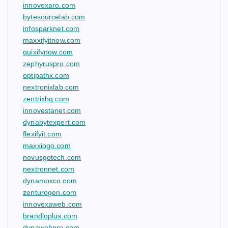
innovexaro.com
bytesourcelab.com
infosparknet.com
maxxifyitnow.com
quixifynow.com
zephyruspro.com
optipathx.com
nextronixlab.com
zentrixhq.com
innovestanet.com
dynabytexpert.com
flexifyit.com
maxxiogo.com
novusgotech.com
nextronnet.com
dynamoxco.com
zenturogen.com
innovexaweb.com
brandioplus.com
dynawebpro.com