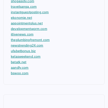
shopasotv.com
travelsanga.com
instantguestposting.com
ekonomie.net
appointmentplus.net
developmentworm.com
itlivenews.com
theplumbingfremont.com
newstrending24.com
ufabetbonus.biz
kelasweekend.com
betatk.net
aandly.com
bswoo.com