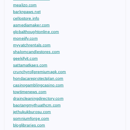
mealizo.com
barknpaws.net
cellostore.info
asmediamaker.com
globalthoughtonline.com
moneiify.com
myyatchrentals.com
shalomcandlestores.com
geekifyit.com
sattamatkaes.com
crunchyrollpremiumapk.com
hondacareprotectplan.com
casinogamblingcasino.com
towtimenews.com
draincleaningdirectory.com
baotangmythuathcm.com
jethukukburosu.com
somniumforge.com
bloglibraries.com