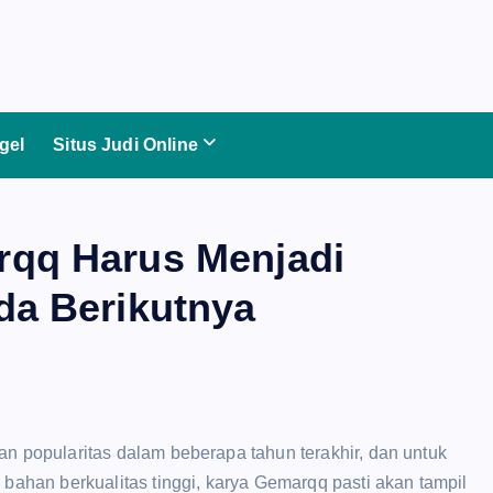
warkan bonus besar dan keamanan terbaik untuk pengalaman 
gel
Situs Judi Online
rqq Harus Menjadi
da Berikutnya
popularitas dalam beberapa tahun terakhir, dan untuk
han berkualitas tinggi, karya Gemarqq pasti akan tampil