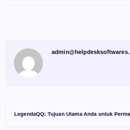
admin@helpdesksoftwares.
P
LegendaQQ: Tujuan Utama Anda untuk Permai
o