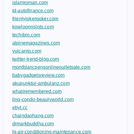
islamroman.com
td-autofinance.com
frienlyjokerpoker.com
kowloonnslots.com
techibro.com
alpinemagazines.com
vulcanrp.com
twitter-trend-blog.com
montblancpensonlineoutletsale.com
babygadgetsreview.com
akupunktur-ambulanz.com
whatiremembered.com
linq-condo-beautyworld.com
ebyt.cc
chaindaohang.com
drmarkbuddha.com
lg-air-conditioning-maintenance.com