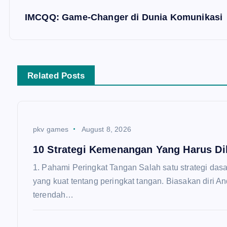
s
IMCQQ: Game-Changer di Dunia Komunikasi
t
n
Related Posts
a
v
pkv games
August 8, 2026
10 Strategi Kemenangan Yang Harus Di
i
1. Pahami Peringkat Tangan Salah satu strategi da
yang kuat tentang peringkat tangan. Biasakan diri An
g
terendah…
a