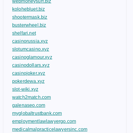
webmoneysurf.biz
kolohebluet.biz
shootermask.biz
busterwheel.biz
shelfari.net
casinorussia.xyz
slotumcasino.xyz
casinoglamour.xyz
casinodollars.xyz
casinojoker.xyz
pokerdewa.xyz
slot-wiki.xyz
watch2match.com
galenaseo.com
myglobaltrustbank.com
employmentlawlawyergo.com
medicalmalpracticelawyersinc.com