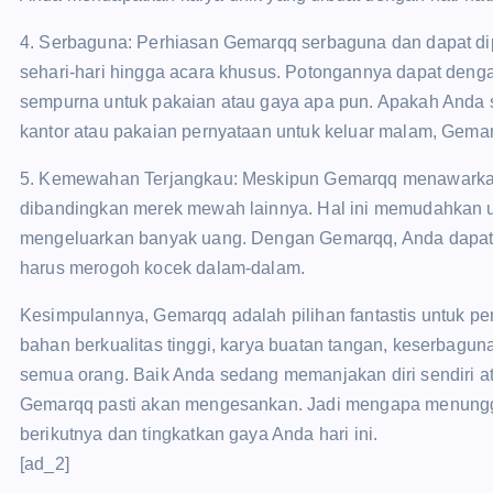
4. Serbaguna: Perhiasan Gemarqq serbaguna dan dapat dip
sehari-hari hingga acara khusus. Potongannya dapat deng
sempurna untuk pakaian atau gaya apa pun. Apakah Anda 
kantor atau pakaian pernyataan untuk keluar malam, Gem
5. Kemewahan Terjangkau: Meskipun Gemarqq menawarkan 
dibandingkan merek mewah lainnya. Hal ini memudahkan un
mengeluarkan banyak uang. Dengan Gemarqq, Anda dapat 
harus merogoh kocek dalam-dalam.
Kesimpulannya, Gemarqq adalah pilihan fantastis untuk pe
bahan berkualitas tinggi, karya buatan tangan, keserbagun
semua orang. Baik Anda sedang memanjakan diri sendiri a
Gemarqq pasti akan mengesankan. Jadi mengapa menung
berikutnya dan tingkatkan gaya Anda hari ini.
[ad_2]