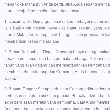
menarik ke mana pun Anda pergi. Jika Anda sedang mencar
harus menjadi pembelian Anda berikutnya.
1. Desain Unik: Gemarqq menawarkan berbagai macam desa
lain. Baik Anda mencari karya klasik atau sesuatu yang l
orang. Mulai dari kalung halus hingga cincin pernyataan y
memberikan kesan mendalam.
2. Bahan Berkualitas Tinggi: Gemarqq hanya menggunakan b
perak murni, emas, dan batu permata berharga. Hal ini me
tahun yang akan datang dan mempertahankan keindahan da
membeli sebuah barang dari Gemarqq, Anda berinvestasi p
waktu.
3. Buatan Tangan: Setiap perhiasan Gemarqq dibuat dengan 
perhiasan sentuhan unik dan pribadi. Perhatian terhadap det
akhir perhiasan mereka yang sempurna. Saat Anda membel
Anda mendapatkan karya unik yang dibuat dengan hati-hati 