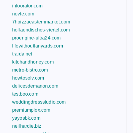
infoorator.com
novte.com
7hpizzaeasternmarket.com
hollaendisches-viertel.com
proengine-ultra24.com
lifewithoutlanyards.com
traida.net
kitchandhoney.com
metro-bistro.com
howtosolv.com
delicesdemanon.com
testboo.com
weddingdressstudio.com
premiumplox.com
yayosbk.com
neilhardie.biz