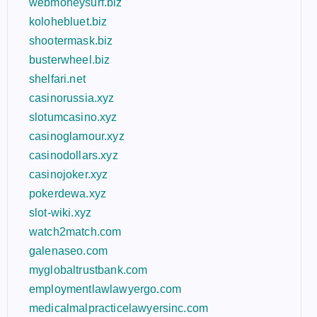
webmoneysurf.biz
kolohebluet.biz
shootermask.biz
busterwheel.biz
shelfari.net
casinorussia.xyz
slotumcasino.xyz
casinoglamour.xyz
casinodollars.xyz
casinojoker.xyz
pokerdewa.xyz
slot-wiki.xyz
watch2match.com
galenaseo.com
myglobaltrustbank.com
employmentlawlawyergo.com
medicalmalpracticelawyersinc.com