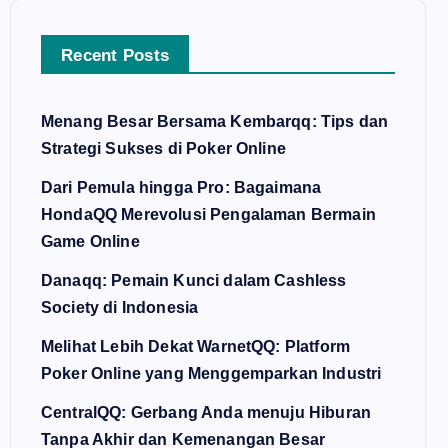
Recent Posts
Menang Besar Bersama Kembarqq: Tips dan
Strategi Sukses di Poker Online
Dari Pemula hingga Pro: Bagaimana
HondaQQ Merevolusi Pengalaman Bermain
Game Online
Danaqq: Pemain Kunci dalam Cashless
Society di Indonesia
Melihat Lebih Dekat WarnetQQ: Platform
Poker Online yang Menggemparkan Industri
CentralQQ: Gerbang Anda menuju Hiburan
Tanpa Akhir dan Kemenangan Besar