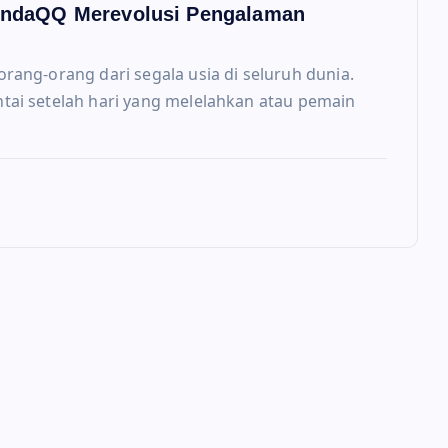
ondaQQ Merevolusi Pengalaman
rang-orang dari segala usia di seluruh dunia.
tai setelah hari yang melelahkan atau pemain