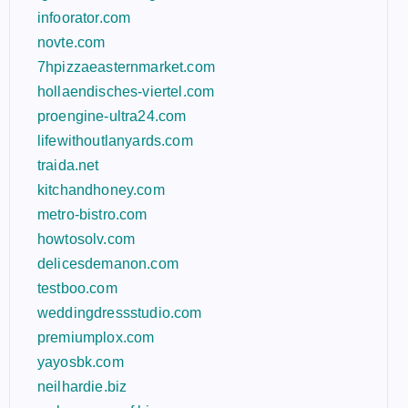
infoorator.com
novte.com
7hpizzaeasternmarket.com
hollaendisches-viertel.com
proengine-ultra24.com
lifewithoutlanyards.com
traida.net
kitchandhoney.com
metro-bistro.com
howtosolv.com
delicesdemanon.com
testboo.com
weddingdressstudio.com
premiumplox.com
yayosbk.com
neilhardie.biz