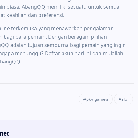
in biasa, AbangQQ memiliki sesuatu untuk semua
 keahlian dan preferensi.
online terkemuka yang menawarkan pengalaman
 bagi para pemain. Dengan beragam pilihan
gQQ adalah tujuan sempurna bagi pemain yang ingin
gapa menunggu? Daftar akun hari ini dan mulailah
AbangQQ.
pkv games
slot
net