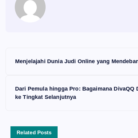
P
Menjelajahi Dunia Judi Online yang Mendeba
o
s
Dari Pemula hingga Pro: Bagaimana DivaQQ 
ke Tingkat Selanjutnya
t
n
Related Posts