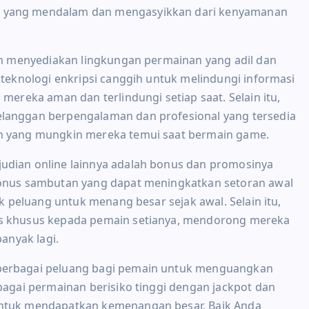
yang mendalam dan mengasyikkan dari kenyamanan
m menyediakan lingkungan permainan yang adil dan
eknologi enkripsi canggih untuk melindungi informasi
ereka aman dan terlindungi setiap saat. Selain itu,
anggan berpengalaman dan profesional yang tersedia
 yang mungkin mereka temui saat bermain game.
dian online lainnya adalah bonus dan promosinya
onus sambutan yang dapat meningkatkan setoran awal
 peluang untuk menang besar sejak awal. Selain itu,
 khusus kepada pemain setianya, mendorong mereka
anyak lagi.
erbagai peluang bagi pemain untuk menguangkan
agai permainan berisiko tinggi dengan jackpot dan
ntuk mendapatkan kemenangan besar. Baik Anda