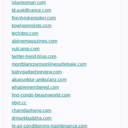
islamroman.com
td-autofinance.com
frienlyjokerpoker.com
kowloonnslots.com
techibro.com
alpinemagazines.com
vulcanrp.com
twitter-trend-blog.com
montblancpensonlineoutletsale.com
babygadgetsreview.com
akupunktur-ambulanz.com
whatiremembered.com
linq-condo-beautyworld.com
ebyt.cc
chaindaohang.com
drmarkbuddha.com
lg-air-conditioning-maintenance.com