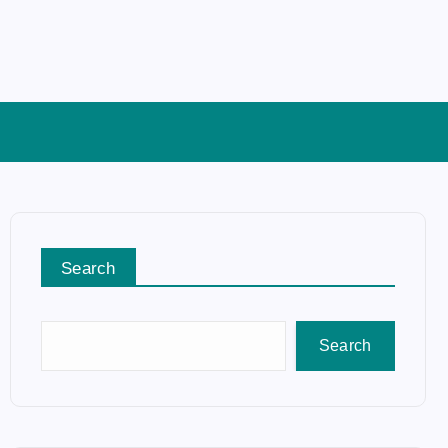
bermain yang lebih aman dan menguntungkan.
Search
Search