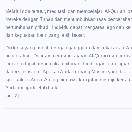
Melalui doa teratur, meditasi, dan mempelajari Al-Qur’an
mereka dengan Tuhan dan menumbuhkan rasa pencerahan s
pertumbuhan pribadi, individu dapat mengatasi ego dan k
dan kepuasan batin yang lebih besar.
Di dunia yang penuh dengan gangguan dan kekacauan, Ah
pencerahan. Dengan menganut ajaran Al-Quran dan berusah
individu dapat menemukan hiburan, bimbingan, dan tujuan
dan realisasi diri. Apakah Anda seorang Muslim yang taat
spiritualitas Anda, Ahliqq menawarkan jalan menuju keda
Anda menjadi lebih baik.
[ad_2]