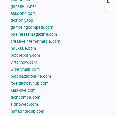
ghosts-uk.net
askdono.com
techonly.top
gamblingcompete.com
businesssmagazine.com
creativeinternetmedia.com
n95-sale.com
blogreborn.com
virtcitnow.com
wiselymap.com
prochatgptonline.com
forexfactoryhub.com
kaja-live.com
techcompa.com
sight-web.com
himadrigroup.com