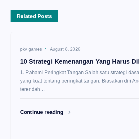
n
Related Posts
a
v
pkv games
August 8, 2026
10 Strategi Kemenangan Yang Harus Di
i
1. Pahami Peringkat Tangan Salah satu strategi da
yang kuat tentang peringkat tangan. Biasakan diri An
g
terendah…
a
Continue reading
t
i