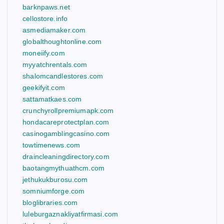
barknpaws.net
cellostore.info
asmediamaker.com
globalthoughtonline.com
moneiify.com
myyatchrentals.com
shalomcandlestores.com
geekifyit.com
sattamatkaes.com
crunchyrollpremiumapk.com
hondacareprotectplan.com
casinogamblingcasino.com
towtimenews.com
draincleaningdirectory.com
baotangmythuathcm.com
jethukukburosu.com
somniumforge.com
bloglibraries.com
luleburgaznakliyatfirmasi.com