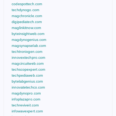
codespottech.com
techdynogo.com
magchronicle.com
digipediatech.com
maglinkitnow.com
byteinsightweb.com
magdynogenius.com
magsynapselab.com
techtronixgen.com
innovextechpro.com
magcircuitweb.com
techscopexpert.com
techpediaweb.com
bytelabgenius.com
innovatetechco.com
magdynopro.com
infoplazapro.com
techreviveit.com
infowavexpert.com