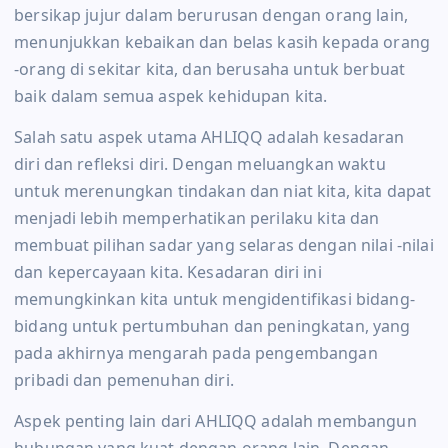
bersikap jujur dalam berurusan dengan orang lain,
menunjukkan kebaikan dan belas kasih kepada orang
-orang di sekitar kita, dan berusaha untuk berbuat
baik dalam semua aspek kehidupan kita.
Salah satu aspek utama AHLIQQ adalah kesadaran
diri dan refleksi diri. Dengan meluangkan waktu
untuk merenungkan tindakan dan niat kita, kita dapat
menjadi lebih memperhatikan perilaku kita dan
membuat pilihan sadar yang selaras dengan nilai -nilai
dan kepercayaan kita. Kesadaran diri ini
memungkinkan kita untuk mengidentifikasi bidang-
bidang untuk pertumbuhan dan peningkatan, yang
pada akhirnya mengarah pada pengembangan
pribadi dan pemenuhan diri.
Aspek penting lain dari AHLIQQ adalah membangun
hubungan yang kuat dengan orang lain. Dengan