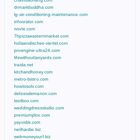
drmarkbuddha.com
lg-air-conditioning-maintenance.com
infoorator.com
novte.com
7hpizzaeasternmarket.com
hollaendisches-viertel.com
proengine-ultra24.com
lifewithoutlanyards.com
traida.net
kitchandhoney.com
metro-bistro.com
howtosolv.com
delicesdemanon.com
testboo.com
weddingdressstudio.com
premiumplox.com
yayosbk.com
neilhardie.biz
webmoneysurf.biz