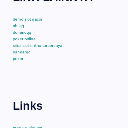
demo slot gacor
ahliqq
dominoqq
poker online
situs slot online terpercaya
bandarqq
poker
Links
prada-outlet.net