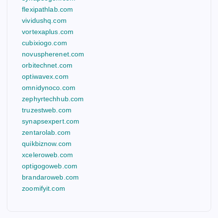
flexipathlab.com
vividushq.com
vortexaplus.com
cubixiogo.com
novuspherenet.com
orbitechnet.com
optiwavex.com
omnidynoco.com
zephyrtechhub.com
truzestweb.com
synapsexpert.com
zentarolab.com
quikbiznow.com
xceleroweb.com
optigogoweb.com
brandaroweb.com
zoomifyit.com