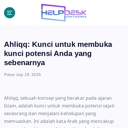
S
k
i
p
Mainkan di situs slot online gacor terpercaya
yang menawarkan bonus besar dan keamanan
t
terbaik untuk pengalaman bermain yang lebih
o
aman dan menguntungkan.
c
Ahliqq: Kunci untuk membuka
o
kunci potensi Anda yang
n
sebenarnya
t
e
Poker
July 19, 2025
n
t
Ahliqq, sebuah konsep yang berakar pada ajaran
Islam, adalah kunci untuk membuka potensi sejati
seseorang dan menjalani kehidupan yang
memuaskan. Ini adalah kata Arab yang mencakup