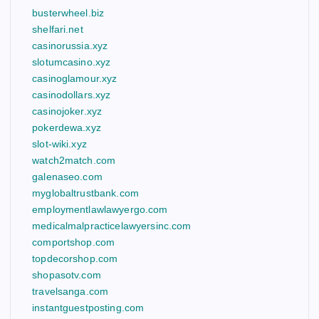
busterwheel.biz
shelfari.net
casinorussia.xyz
slotumcasino.xyz
casinoglamour.xyz
casinodollars.xyz
casinojoker.xyz
pokerdewa.xyz
slot-wiki.xyz
watch2match.com
galenaseo.com
myglobaltrustbank.com
employmentlawlawyergo.com
medicalmalpracticelawyersinc.com
comportshop.com
topdecorshop.com
shopasotv.com
travelsanga.com
instantguestposting.com