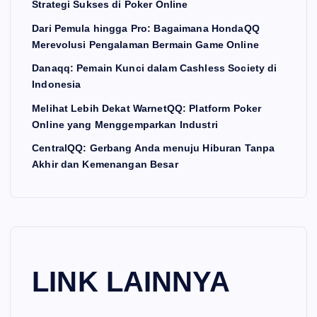
Strategi Sukses di Poker Online
Dari Pemula hingga Pro: Bagaimana HondaQQ
Merevolusi Pengalaman Bermain Game Online
Danaqq: Pemain Kunci dalam Cashless Society di
Indonesia
Melihat Lebih Dekat WarnetQQ: Platform Poker
Online yang Menggemparkan Industri
CentralQQ: Gerbang Anda menuju Hiburan Tanpa
Akhir dan Kemenangan Besar
LINK LAINNYA