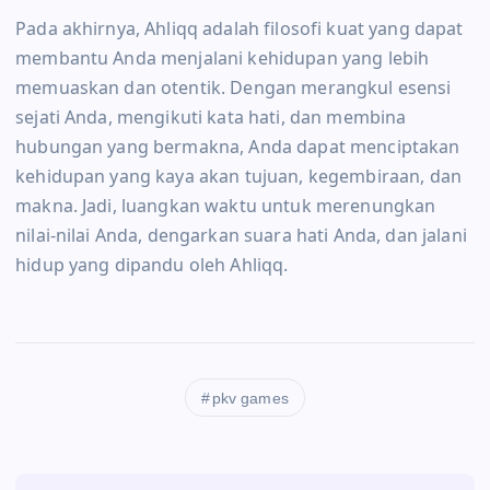
Pada akhirnya, Ahliqq adalah filosofi kuat yang dapat
membantu Anda menjalani kehidupan yang lebih
memuaskan dan otentik. Dengan merangkul esensi
sejati Anda, mengikuti kata hati, dan membina
hubungan yang bermakna, Anda dapat menciptakan
kehidupan yang kaya akan tujuan, kegembiraan, dan
makna. Jadi, luangkan waktu untuk merenungkan
nilai-nilai Anda, dengarkan suara hati Anda, dan jalani
hidup yang dipandu oleh Ahliqq.
pkv games