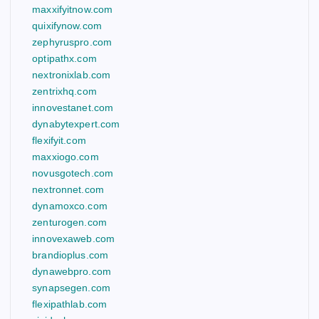
maxxifyitnow.com
quixifynow.com
zephyruspro.com
optipathx.com
nextronixlab.com
zentrixhq.com
innovestanet.com
dynabytexpert.com
flexifyit.com
maxxiogo.com
novusgotech.com
nextronnet.com
dynamoxco.com
zenturogen.com
innovexaweb.com
brandioplus.com
dynawebpro.com
synapsegen.com
flexipathlab.com