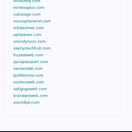
vividushq.com
vortexaplus.com
cubixiogo.com
novuspherenet.com
orbitechnet.com
optiwavex.com
omnidynoco.com
zephyrtechhub.com
truzestweb.com
synapsexpert.com
zentarolab.com
quikbiznow.com
xceleroweb.com
optigogoweb.com
brandaroweb.com
zoomifyit.com