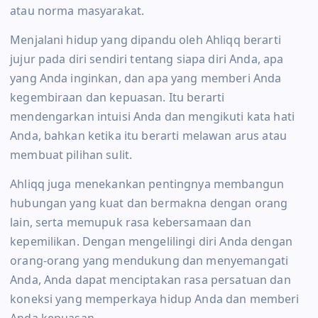
atau norma masyarakat.
Menjalani hidup yang dipandu oleh Ahliqq berarti
jujur ​​pada diri sendiri tentang siapa diri Anda, apa
yang Anda inginkan, dan apa yang memberi Anda
kegembiraan dan kepuasan. Itu berarti
mendengarkan intuisi Anda dan mengikuti kata hati
Anda, bahkan ketika itu berarti melawan arus atau
membuat pilihan sulit.
Ahliqq juga menekankan pentingnya membangun
hubungan yang kuat dan bermakna dengan orang
lain, serta memupuk rasa kebersamaan dan
kepemilikan. Dengan mengelilingi diri Anda dengan
orang-orang yang mendukung dan menyemangati
Anda, Anda dapat menciptakan rasa persatuan dan
koneksi yang memperkaya hidup Anda dan memberi
Anda kepuasan.