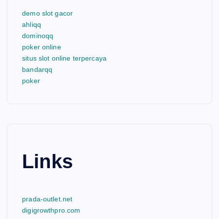
demo slot gacor
ahliqq
dominoqq
poker online
situs slot online terpercaya
bandarqq
poker
Links
prada-outlet.net
digigrowthpro.com