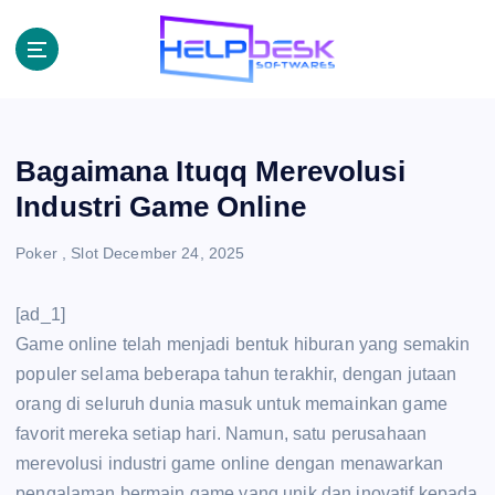
S
k
i
p
Mainkan di situs slot online gacor terpercaya yang
t
menawarkan bonus besar dan keamanan terbaik
untuk pengalaman bermain yang lebih aman dan
o
menguntungkan.
c
Bagaimana Ituqq Merevolusi
o
Industri Game Online
n
t
Poker
,
Slot
December 24, 2025
e
n
[ad_1]
t
Game online telah menjadi bentuk hiburan yang semakin
populer selama beberapa tahun terakhir, dengan jutaan
orang di seluruh dunia masuk untuk memainkan game
favorit mereka setiap hari. Namun, satu perusahaan
merevolusi industri game online dengan menawarkan
pengalaman bermain game yang unik dan inovatif kepada