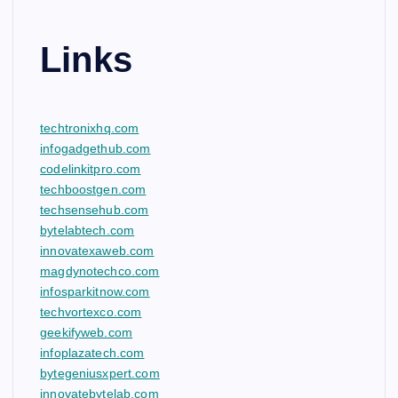
Links
techtronixhq.com
infogadgethub.com
codelinkitpro.com
techboostgen.com
techsensehub.com
bytelabtech.com
innovatexaweb.com
magdynotechco.com
infosparkitnow.com
techvortexco.com
geekifyweb.com
infoplazatech.com
bytegeniusxpert.com
innovatebytelab.com