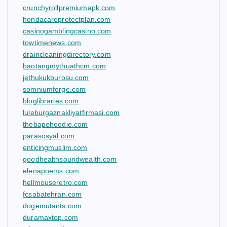
crunchyrollpremiumapk.com
hondacareprotectplan.com
casinogamblingcasino.com
towtimenews.com
draincleaningdirectory.com
baotangmythuathcm.com
jethukukburosu.com
somniumforge.com
bloglibraries.com
luleburgaznakliyatfirmasi.com
thebapehoodie.com
parasosyal.com
enticingmuslim.com
goodhealthsoundwealth.com
elenapoems.com
hellmouseretro.com
fcsabatehran.com
dogemutants.com
duramaxtop.com