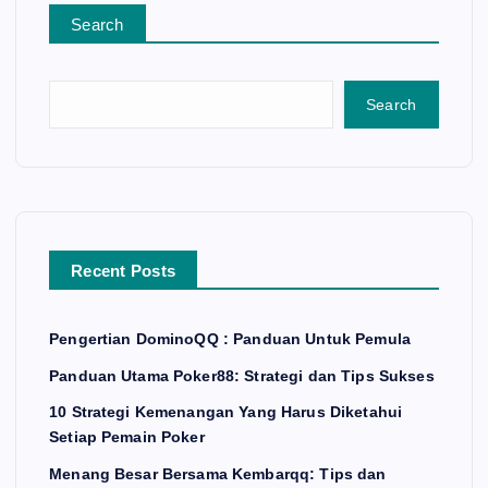
Search
Search
Recent Posts
Pengertian DominoQQ : Panduan Untuk Pemula
Panduan Utama Poker88: Strategi dan Tips Sukses
10 Strategi Kemenangan Yang Harus Diketahui
Setiap Pemain Poker
Menang Besar Bersama Kembarqq: Tips dan