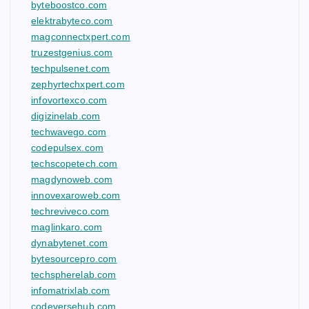
byteboostco.com
elektrabyteco.com
magconnectxpert.com
truzestgenius.com
techpulsenet.com
zephyrtechxpert.com
infovortexco.com
digizinelab.com
techwavego.com
codepulsex.com
techscopetech.com
magdynoweb.com
innovexaroweb.com
techreviveco.com
maglinkaro.com
dynabytenet.com
bytesourcepro.com
techspherelab.com
infomatrixlab.com
codeversehub.com