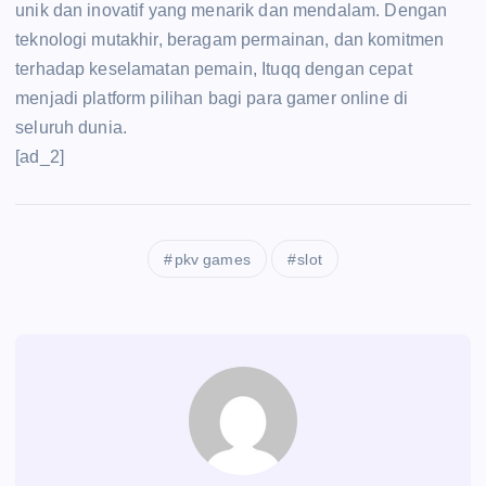
unik dan inovatif yang menarik dan mendalam. Dengan
teknologi mutakhir, beragam permainan, dan komitmen
terhadap keselamatan pemain, Ituqq dengan cepat
menjadi platform pilihan bagi para gamer online di
seluruh dunia.
[ad_2]
pkv games
slot