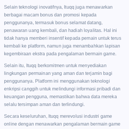
Selain teknologi inovatifnya, Ituqq juga menawarkan
berbagai macam bonus dan promosi kepada
penggunanya, termasuk bonus selamat datang,
penawaran uang kembali, dan hadiah loyalitas. Hal ini
tidak hanya memberi insentif kepada pemain untuk terus
kembali ke platform, namun juga menambahkan lapisan
kegembiraan ekstra pada pengalaman bermain game.
Selain itu, Ituqq berkomitmen untuk menyediakan
lingkungan permainan yang aman dan terjamin bagi
penggunanya. Platform ini menggunakan teknologi
enkripsi canggih untuk melindungi informasi pribadi dan
keuangan pengguna, memastikan bahwa data mereka
selalu tersimpan aman dan terlindungi.
Secara keseluruhan, Ituqq merevolusi industri game
online dengan menawarkan pengalaman bermain game