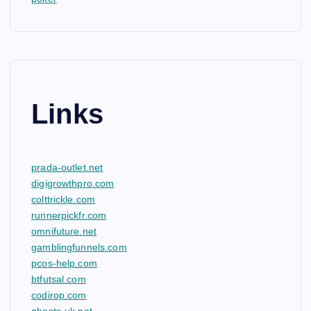
Links
prada-outlet.net
digigrowthpro.com
colttrickle.com
runnerpickfr.com
omnifuture.net
gamblingfunnels.com
pcos-help.com
btfutsal.com
codirop.com
ghosts-uk.net