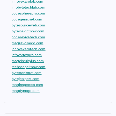
innovexarolab.com
infobytetechlab.com
codespherepro.com
codegenixnet.com
bytesourceweb.com
byteinsightnow.com
coderevivetech.com
magrevolveco.com
innovexarotech.com
infovortexpro.com
magcircuitplus.com
techscopeitnow.com
bytetronixnet.com
bytejetxpert.com
maginspectco.com
magdynogo.com