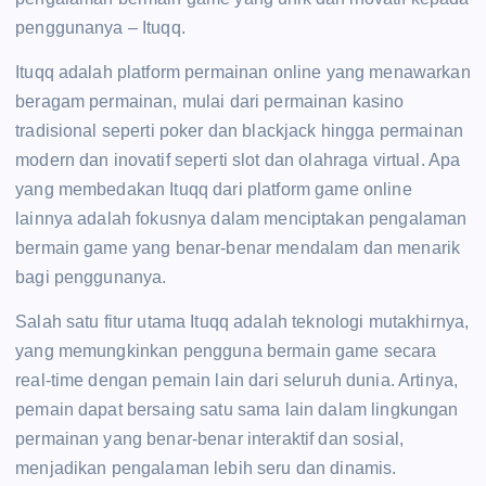
penggunanya – Ituqq.
Ituqq adalah platform permainan online yang menawarkan
beragam permainan, mulai dari permainan kasino
tradisional seperti poker dan blackjack hingga permainan
modern dan inovatif seperti slot dan olahraga virtual. Apa
yang membedakan Ituqq dari platform game online
lainnya adalah fokusnya dalam menciptakan pengalaman
bermain game yang benar-benar mendalam dan menarik
bagi penggunanya.
Salah satu fitur utama Ituqq adalah teknologi mutakhirnya,
yang memungkinkan pengguna bermain game secara
real-time dengan pemain lain dari seluruh dunia. Artinya,
pemain dapat bersaing satu sama lain dalam lingkungan
permainan yang benar-benar interaktif dan sosial,
menjadikan pengalaman lebih seru dan dinamis.