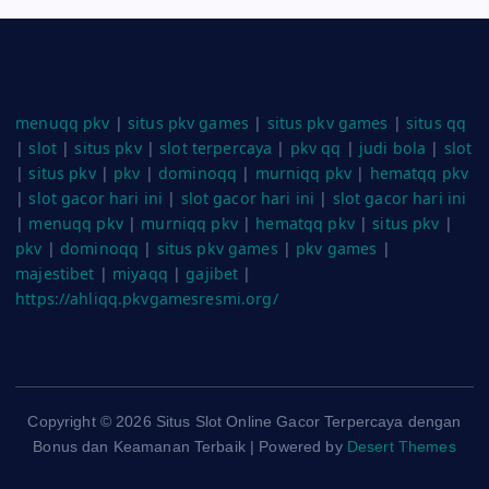
menuqq pkv
|
situs pkv games
|
situs pkv games
|
situs qq
|
slot
|
situs pkv
|
slot terpercaya
|
pkv qq
|
judi bola
|
slot
|
situs pkv
|
pkv
|
dominoqq
|
murniqq pkv
|
hematqq pkv
|
slot gacor hari ini
|
slot gacor hari ini
|
slot gacor hari ini
|
menuqq pkv
|
murniqq pkv
|
hematqq pkv
|
situs pkv
|
pkv
|
dominoqq
|
situs pkv games
|
pkv games
|
majestibet
|
miyaqq
|
gajibet
|
https://ahliqq.pkvgamesresmi.org/
Copyright © 2026 Situs Slot Online Gacor Terpercaya dengan
Bonus dan Keamanan Terbaik | Powered by
Desert Themes