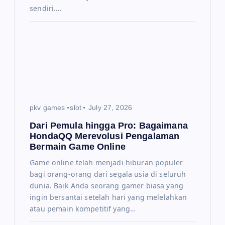
n
sendiri.…
pkv games
slot
July 27, 2026
Dari Pemula hingga Pro: Bagaimana
HondaQQ Merevolusi Pengalaman
Bermain Game Online
Game online telah menjadi hiburan populer
bagi orang-orang dari segala usia di seluruh
dunia. Baik Anda seorang gamer biasa yang
ingin bersantai setelah hari yang melelahkan
atau pemain kompetitif yang…