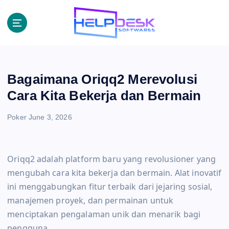
S
k
i
p
Mainkan di situs slot online gacor terpercaya
yang menawarkan bonus besar dan keamanan
t
terbaik untuk pengalaman bermain yang lebih
o
aman dan menguntungkan.
c
Bagaimana Oriqq2 Merevolusi
o
Cara Kita Bekerja dan Bermain
n
t
Poker
June 3, 2026
e
n
t
Oriqq2 adalah platform baru yang revolusioner yang
mengubah cara kita bekerja dan bermain. Alat inovatif
ini menggabungkan fitur terbaik dari jejaring sosial,
manajemen proyek, dan permainan untuk
menciptakan pengalaman unik dan menarik bagi
pengguna.