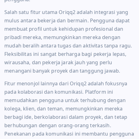
Salah satu fitur utama Oriqq2 adalah integrasi yang
mulus antara bekerja dan bermain. Pengguna dapat
membuat profil untuk kehidupan profesional dan
pribadi mereka, memungkinkan mereka dengan
mudah beralih antara tugas dan aktivitas tanpa ragu.
Fleksibilitas ini sangat berharga bagi pekerja lepas,
wirausaha, dan pekerja jarak jauh yang perlu
menangani banyak proyek dan tanggung jawab.
Fitur menonjol lainnya dari Oriqq2 adalah fokusnya
pada kolaborasi dan komunikasi. Platform ini
memudahkan pengguna untuk terhubung dengan
kolega, klien, dan teman, memungkinkan mereka
berbagi ide, berkolaborasi dalam proyek, dan tetap
berhubungan dengan orang-orang terkasih.
Penekanan pada komunikasi ini membantu pengguna