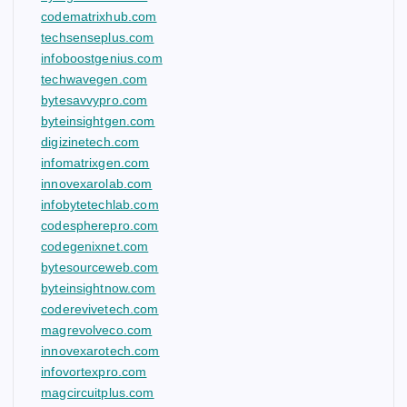
codematrixhub.com
techsenseplus.com
infoboostgenius.com
techwavegen.com
bytesavvypro.com
byteinsightgen.com
digizinetech.com
infomatrixgen.com
innovexarolab.com
infobytetechlab.com
codespherepro.com
codegenixnet.com
bytesourceweb.com
byteinsightnow.com
coderevivetech.com
magrevolveco.com
innovexarotech.com
infovortexpro.com
magcircuitplus.com