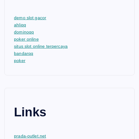
demo slot gacor
ahliqq
dominoqq
poker online
situs slot online terpercaya
bandarqq
poker
Links
prada-outlet.net