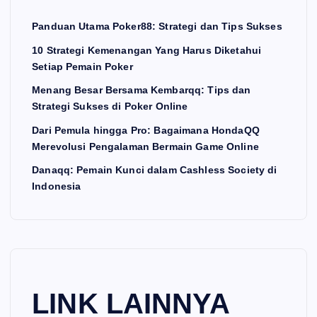
Panduan Utama Poker88: Strategi dan Tips Sukses
10 Strategi Kemenangan Yang Harus Diketahui
Setiap Pemain Poker
Menang Besar Bersama Kembarqq: Tips dan
Strategi Sukses di Poker Online
Dari Pemula hingga Pro: Bagaimana HondaQQ
Merevolusi Pengalaman Bermain Game Online
Danaqq: Pemain Kunci dalam Cashless Society di
Indonesia
LINK LAINNYA