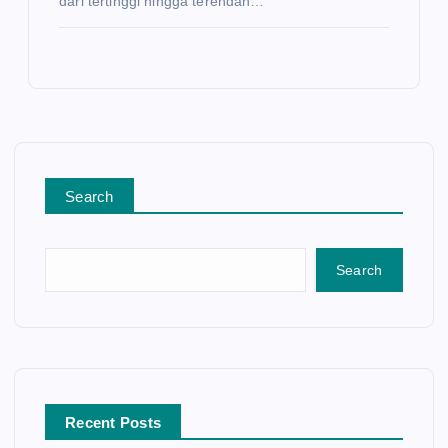
dari tertinggi hingga terendah…
Search
Search
Recent Posts