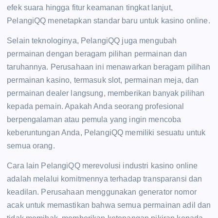
efek suara hingga fitur keamanan tingkat lanjut,
PelangiQQ menetapkan standar baru untuk kasino online.
Selain teknologinya, PelangiQQ juga mengubah
permainan dengan beragam pilihan permainan dan
taruhannya. Perusahaan ini menawarkan beragam pilihan
permainan kasino, termasuk slot, permainan meja, dan
permainan dealer langsung, memberikan banyak pilihan
kepada pemain. Apakah Anda seorang profesional
berpengalaman atau pemula yang ingin mencoba
keberuntungan Anda, PelangiQQ memiliki sesuatu untuk
semua orang.
Cara lain PelangiQQ merevolusi industri kasino online
adalah melalui komitmennya terhadap transparansi dan
keadilan. Perusahaan menggunakan generator nomor
acak untuk memastikan bahwa semua permainan adil dan