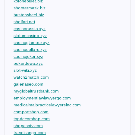
kolohebluet.biz
shootermask.biz
busterwheel.biz
shelfari.net
casinorussia.xyz
slotumcasino.xyz
casinoglamour.xyz
casinodollars.xyz
casinojoker.xyz
pokerdewa.xyz
slot-wiki.xyz
watch2match.com
galenaseo.com
myglobaltrustbank.com
employmentlawlawyergo.com
medicalmalpracticelawyersinc.com
comportshop.com
topdecorshop.com
shopasotv.com
travelsanga.com