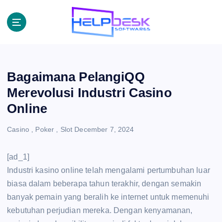
S
k
i
p
Mainkan di situs slot online gacor terpercaya yang
t
menawarkan bonus besar dan keamanan terbaik
untuk pengalaman bermain yang lebih aman dan
o
menguntungkan.
c
Bagaimana PelangiQQ
o
Merevolusi Industri Casino
n
Online
t
e
Casino
,
Poker
,
Slot
December 7, 2024
n
t
[ad_1]
Industri kasino online telah mengalami pertumbuhan luar
biasa dalam beberapa tahun terakhir, dengan semakin
banyak pemain yang beralih ke internet untuk memenuhi
kebutuhan perjudian mereka. Dengan kenyamanan,