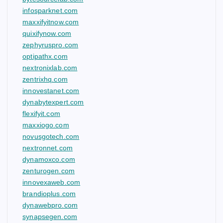
infosparknet.com
maxxifyitnow.com
quixifynow.com
zephyruspro.com
optipathx.com
nextronixlab.com
zentrixhq.com
innovestanet.com
dynabytexpert.com
flexifyit.com
maxxiogo.com
novusgotech.com
nextronnet.com
dynamoxco.com
zenturogen.com
innovexaweb.com
brandioplus.com
dynawebpro.com
synapsegen.com