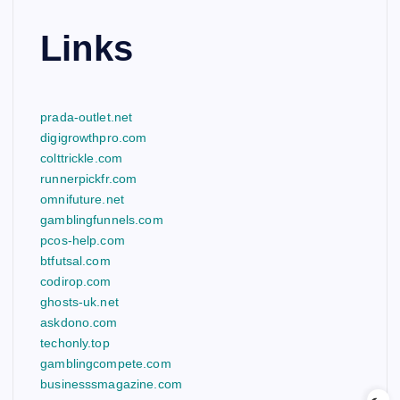
Links
prada-outlet.net
digigrowthpro.com
colttrickle.com
runnerpickfr.com
omnifuture.net
gamblingfunnels.com
pcos-help.com
btfutsal.com
codirop.com
ghosts-uk.net
askdono.com
techonly.top
gamblingcompete.com
businesssmagazine.com