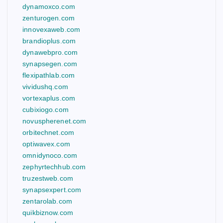
dynamoxco.com
zenturogen.com
innovexaweb.com
brandioplus.com
dynawebpro.com
synapsegen.com
flexipathlab.com
vividushq.com
vortexaplus.com
cubixiogo.com
novuspherenet.com
orbitechnet.com
optiwavex.com
omnidynoco.com
zephyrtechhub.com
truzestweb.com
synapsexpert.com
zentarolab.com
quikbiznow.com