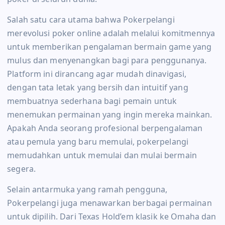
Salah satu cara utama bahwa Pokerpelangi
merevolusi poker online adalah melalui komitmennya
untuk memberikan pengalaman bermain game yang
mulus dan menyenangkan bagi para penggunanya.
Platform ini dirancang agar mudah dinavigasi,
dengan tata letak yang bersih dan intuitif yang
membuatnya sederhana bagi pemain untuk
menemukan permainan yang ingin mereka mainkan.
Apakah Anda seorang profesional berpengalaman
atau pemula yang baru memulai, pokerpelangi
memudahkan untuk memulai dan mulai bermain
segera.
Selain antarmuka yang ramah pengguna,
Pokerpelangi juga menawarkan berbagai permainan
untuk dipilih. Dari Texas Hold’em klasik ke Omaha dan