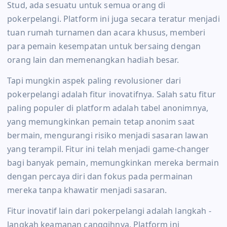
Stud, ada sesuatu untuk semua orang di
pokerpelangi. Platform ini juga secara teratur menjadi
tuan rumah turnamen dan acara khusus, memberi
para pemain kesempatan untuk bersaing dengan
orang lain dan memenangkan hadiah besar.
Tapi mungkin aspek paling revolusioner dari
pokerpelangi adalah fitur inovatifnya. Salah satu fitur
paling populer di platform adalah tabel anonimnya,
yang memungkinkan pemain tetap anonim saat
bermain, mengurangi risiko menjadi sasaran lawan
yang terampil. Fitur ini telah menjadi game-changer
bagi banyak pemain, memungkinkan mereka bermain
dengan percaya diri dan fokus pada permainan
mereka tanpa khawatir menjadi sasaran.
Fitur inovatif lain dari pokerpelangi adalah langkah -
langkah keamanan canggihnya. Platform ini