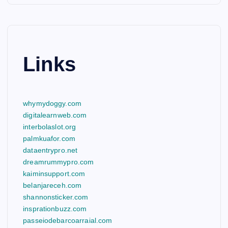
Links
whymydoggy.com
digitalearnweb.com
interbolaslot.org
palmkuafor.com
dataentrypro.net
dreamrummypro.com
kaiminsupport.com
belanjareceh.com
shannonsticker.com
insprationbuzz.com
passeiodebarcoarraial.com