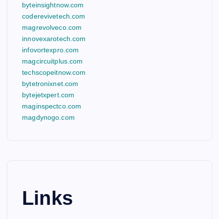
byteinsightnow.com
coderevivetech.com
magrevolveco.com
innovexarotech.com
infovortexpro.com
magcircuitplus.com
techscopeitnow.com
bytetronixnet.com
bytejetxpert.com
maginspectco.com
magdynogo.com
Links