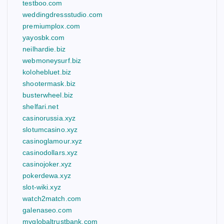
testboo.com
weddingdressstudio.com
premiumplox.com
yayosbk.com
neilhardie.biz
webmoneysurf.biz
kolohebluet.biz
shootermask.biz
busterwheel.biz
shelfari.net
casinorussia.xyz
slotumcasino.xyz
casinoglamour.xyz
casinodollars.xyz
casinojoker.xyz
pokerdewa.xyz
slot-wiki.xyz
watch2match.com
galenaseo.com
myglobaltrustbank.com