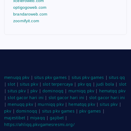
xceleroweb.com
optigogoweb.com
brandaroweb.com
zoomifyit.com
menuqq pkv
|
situs pkv games
|
situs pkv games
|
situs qq
|
slot
|
situs pkv
|
slot terpercaya
|
pkv qq
|
judi bola
|
slot
|
situs pkv
|
pkv
|
dominoqq
|
murniqq pkv
|
hematqq pkv
|
slot gacor hari ini
|
slot gacor hari ini
|
slot gacor hari ini
|
menuqq pkv
|
murniqq pkv
|
hematqq pkv
|
situs pkv
|
pkv
|
dominoqq
|
situs pkv games
|
pkv games
|
majestibet
|
miyaqq
|
gajibet
|
https://ahliqq.pkvgamesresmi.org/