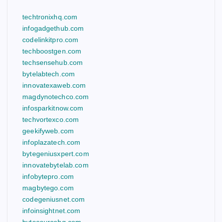
techtronixhq.com
infogadgethub.com
codelinkitpro.com
techboostgen.com
techsensehub.com
bytelabtech.com
innovatexaweb.com
magdynotechco.com
infosparkitnow.com
techvortexco.com
geekifyweb.com
infoplazatech.com
bytegeniusxpert.com
innovatebytelab.com
infobytepro.com
magbytego.com
codegeniusnet.com
infoinsightnet.com
bytesourcehq.com