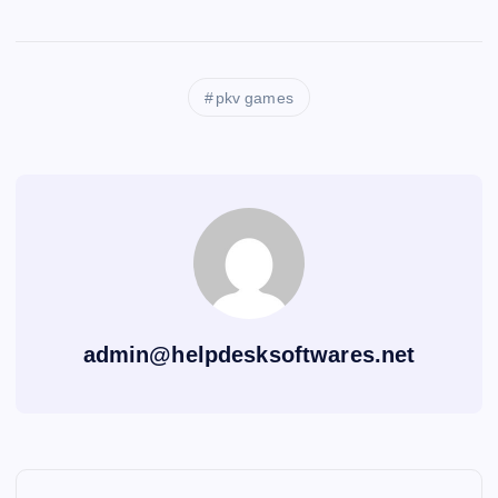
pkv games
admin@helpdesksoftwares.net
P