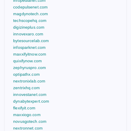
infopedianet.com
codepulsenet.com
magdynotech.com
techscopehq.com
digizineplus.com
innovexaro.com
bytesourcelab.com
infosparknet.com
maxxifyitnow.com
quixifynow.com
zephyruspro.com
optipathx.com
nextronixlab.com
zentrixhq.com
innovestanet.com
dynabytexpert.com
flexifyit.com
maxxiogo.com
novusgotech.com
nextronnet.com