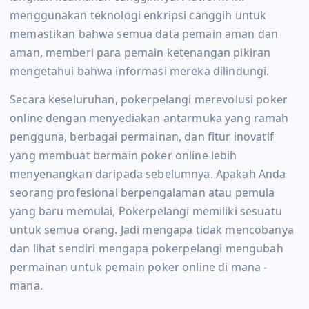
menggunakan teknologi enkripsi canggih untuk
memastikan bahwa semua data pemain aman dan
aman, memberi para pemain ketenangan pikiran
mengetahui bahwa informasi mereka dilindungi.
Secara keseluruhan, pokerpelangi merevolusi poker
online dengan menyediakan antarmuka yang ramah
pengguna, berbagai permainan, dan fitur inovatif
yang membuat bermain poker online lebih
menyenangkan daripada sebelumnya. Apakah Anda
seorang profesional berpengalaman atau pemula
yang baru memulai, Pokerpelangi memiliki sesuatu
untuk semua orang. Jadi mengapa tidak mencobanya
dan lihat sendiri mengapa pokerpelangi mengubah
permainan untuk pemain poker online di mana -
mana.