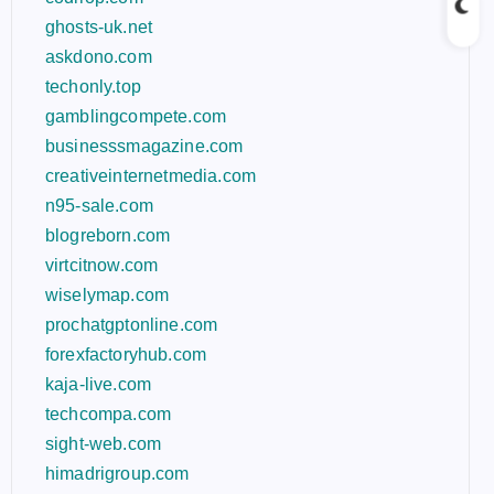
ghosts-uk.net
askdono.com
techonly.top
gamblingcompete.com
businesssmagazine.com
creativeinternetmedia.com
n95-sale.com
blogreborn.com
virtcitnow.com
wiselymap.com
prochatgptonline.com
forexfactoryhub.com
kaja-live.com
techcompa.com
sight-web.com
himadrigroup.com