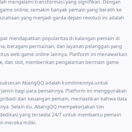
elah mengalami transformasi yang signifikan. Dengan
game online, semakin banyak pemain yang beralih ke
usahaan yang menjadi garda depan revolusi ini adalah
pat mendapatkan popularitas di kalangan pemain di
na, beragam permainan, dan layanan pelanggan yang
itus web game online lainnya. Platform ini menawarkan
tte, dan slot, memberikan pengalaman bermain game
 kesuksesan AbangQQ adalah komitmennya untuk
jamin bagi para pemainnya. Platform ini menggunakan
si pribadi dan keuangan pemain, memastikan bahwa data
nya. Selain itu, AbangQQ mempekerjakan tim
dedikasi yang tersedia 24/7 untuk membantu pemain
 mereka miliki.