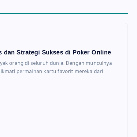
dan Strategi Sukses di Poker Online
nyak orang di seluruh dunia. Dengan munculnya
nikmati permainan kartu favorit mereka dari