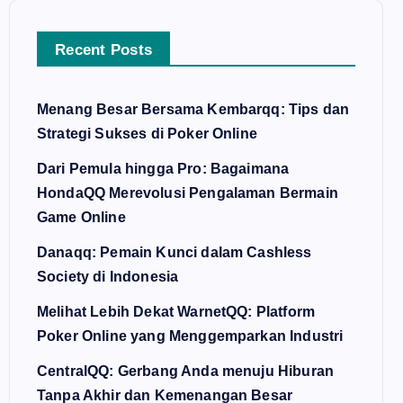
Recent Posts
Menang Besar Bersama Kembarqq: Tips dan
Strategi Sukses di Poker Online
Dari Pemula hingga Pro: Bagaimana
HondaQQ Merevolusi Pengalaman Bermain
Game Online
Danaqq: Pemain Kunci dalam Cashless
Society di Indonesia
Melihat Lebih Dekat WarnetQQ: Platform
Poker Online yang Menggemparkan Industri
CentralQQ: Gerbang Anda menuju Hiburan
Tanpa Akhir dan Kemenangan Besar