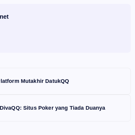
net
latform Mutakhir DatukQQ
DivaQQ: Situs Poker yang Tiada Duanya