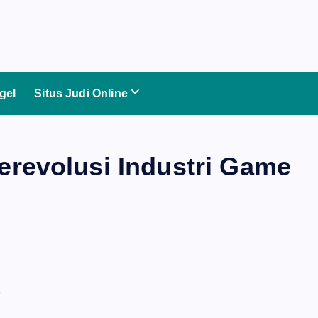
 menawarkan bonus besar dan keamanan terbaik untuk pen
gel
Situs Judi Online
revolusi Industri Game
e