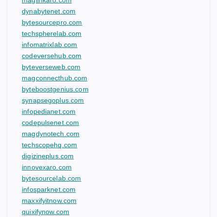
dynabytenet.com
bytesourcepro.com
techspherelab.com
infomatrixlab.com
codeversehub.com
byteverseweb.com
magconnecthub.com
byteboostgenius.com
synapsegoplus.com
infopedianet.com
codepulsenet.com
magdynotech.com
techscopehq.com
digizineplus.com
innovexaro.com
bytesourcelab.com
infosparknet.com
maxxifyitnow.com
quixifynow.com