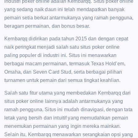
industri poker online adalah Kembarqq. Situs poker online
yang sedang naik daun ini telah mendapatkan banyak
pemain setia berkat antarmukanya yang ramah pengguna,
beragam permainan, dan bonus besar.
Kembarqq didirikan pada tahun 2015 dan dengan cepat
naik peringkat menjadi salah satu situs poker online
paling populer di industri ini. Situs ini menawarkan
berbagai macam permainan, termasuk Texas Hold’em,
Omaha, dan Seven Card Stud, serta berbagai pilihan
turnamen untuk pemain dari semua tingkat keahlian.
Salah satu fitur utama yang membedakan Kembarqq dari
situs poker online lainnya adalah antarmukanya yang
ramah pengguna. Situs ini mudah dinavigasi, dengan tata
letak yang bersih dan intuitif yang memudahkan pemain
menemukan permainan yang ingin mereka mainkan.
Selain itu, Kembarqq menawarkan serangkaian opsi yang