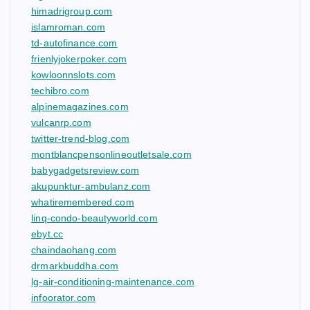
himadrigroup.com
islamroman.com
td-autofinance.com
frienlyjokerpoker.com
kowloonnslots.com
techibro.com
alpinemagazines.com
vulcanrp.com
twitter-trend-blog.com
montblancpensonlineoutletsale.com
babygadgetsreview.com
akupunktur-ambulanz.com
whatiremembered.com
linq-condo-beautyworld.com
ebyt.cc
chaindaohang.com
drmarkbuddha.com
lg-air-conditioning-maintenance.com
infoorator.com