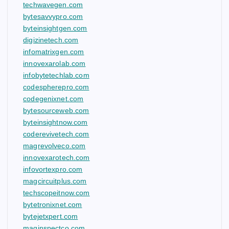
techwavegen.com
bytesavvypro.com
byteinsightgen.com
digizinetech.com
infomatrixgen.com
innovexarolab.com
infobytetechlab.com
codespherepro.com
codegenixnet.com
bytesourceweb.com
byteinsightnow.com
coderevivetech.com
magrevolveco.com
innovexarotech.com
infovortexpro.com
magcircuitplus.com
techscopeitnow.com
bytetronixnet.com
bytejetxpert.com
maginspectco.com