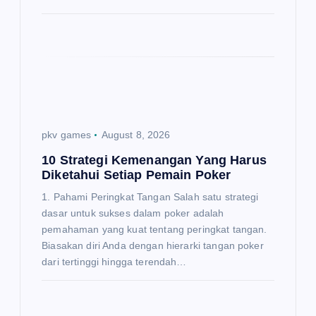
o
n
pkv games
August 8, 2026
10 Strategi Kemenangan Yang Harus
Diketahui Setiap Pemain Poker
1. Pahami Peringkat Tangan Salah satu strategi
dasar untuk sukses dalam poker adalah
pemahaman yang kuat tentang peringkat tangan.
Biasakan diri Anda dengan hierarki tangan poker
dari tertinggi hingga terendah…