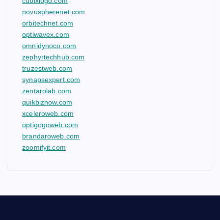
cubixiogo.com
novuspherenet.com
orbitechnet.com
optiwavex.com
omnidynoco.com
zephyrtechhub.com
truzestweb.com
synapsexpert.com
zentarolab.com
quikbiznow.com
xceleroweb.com
optigogoweb.com
brandaroweb.com
zoomifyit.com