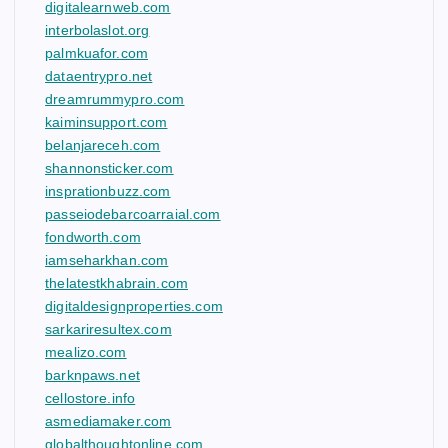
digitalearnweb.com
interbolaslot.org
palmkuafor.com
dataentrypro.net
dreamrummypro.com
kaiminsupport.com
belanjareceh.com
shannonsticker.com
insprationbuzz.com
passeiodebarcoarraial.com
fondworth.com
iamseharkhan.com
thelatestkhabrain.com
digitaldesignproperties.com
sarkariresultex.com
mealizo.com
barknpaws.net
cellostore.info
asmediamaker.com
globalthoughtonline.com