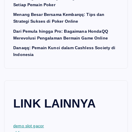
Setiap Pemain Poker
Menang Besar Bersama Kembarqq: Tips dan
Strategi Sukses di Poker Online
Dari Pemula hingga Pro: Bagaimana HondaQQ
Merevolusi Pengalaman Bermain Game Online
Danaqq: Pemain Kunci dalam Cashless Society di
Indonesia
LINK LAINNYA
demo slot gacor