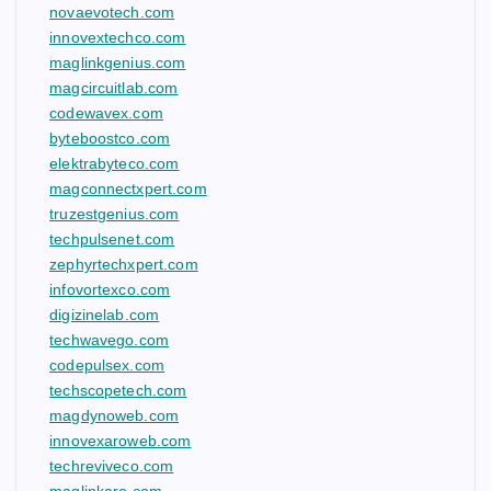
novaevotech.com
innovextechco.com
maglinkgenius.com
magcircuitlab.com
codewavex.com
byteboostco.com
elektrabyteco.com
magconnectxpert.com
truzestgenius.com
techpulsenet.com
zephyrtechxpert.com
infovortexco.com
digizinelab.com
techwavego.com
codepulsex.com
techscopetech.com
magdynoweb.com
innovexaroweb.com
techreviveco.com
maglinkaro.com