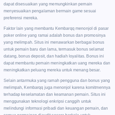
dapat disesuaikan yang memungkinkan pemain
menyesuaikan pengalaman bermain game sesuai
preferensi mereka.
Faktor lain yang membantu Kembarqq menonjol di pasar
poker online yang ramai adalah bonus dan promosinya
yang melimpah. Situs ini menawarkan berbagai bonus
untuk pemain baru dan lama, termasuk bonus selamat
datang, bonus deposit, dan hadiah loyalitas. Bonus ini
dapat membantu pemain meningkatkan uang mereka dan
meningkatkan peluang mereka untuk menang besar.
Selain antarmuka yang ramah pengguna dan bonus yang
melimpah, Kembarqq juga menonjol karena komitmennya
terhadap keselamatan dan keamanan pemain. Situs ini
menggunakan teknologi enkripsi canggih untuk
melindungi informasi pribadi dan keuangan pemain, dan