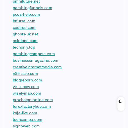
omnifuture.net
gamblingfunnels.com
pcos-help.com
btfutsal.com
codirop.com
ghosts-uk.net
askdono.com
techonly.top
gamblingcompete.com
businesssmagazine.com
creativeinternetmedia.com
n95-sale.com
blogreborn.com
virtcitnow.com
wiselymap.com
prochatgptonline.com
forexfactoryhub.com
kaja-live.com
techcompa.com
sight-web.com