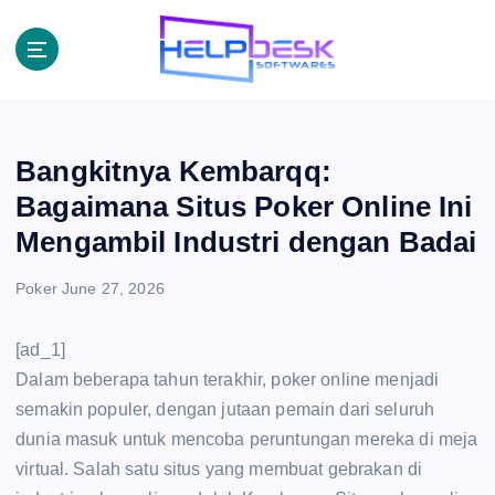
S
k
i
p
Mainkan di situs slot online gacor terpercaya yang
t
menawarkan bonus besar dan keamanan terbaik
untuk pengalaman bermain yang lebih aman dan
o
menguntungkan.
c
Bangkitnya Kembarqq:
o
Bagaimana Situs Poker Online Ini
n
Mengambil Industri dengan Badai
t
e
Poker
June 27, 2026
n
t
[ad_1]
Dalam beberapa tahun terakhir, poker online menjadi
semakin populer, dengan jutaan pemain dari seluruh
dunia masuk untuk mencoba peruntungan mereka di meja
virtual. Salah satu situs yang membuat gebrakan di