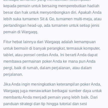
kepada pemain untuk bersaing memperebutkan hadiah
besar dan hak untuk menyombongkan diri. Apakah Anda
lebih suka turnamen Sit & Go, turnamen multi-meja, atau
pertandingan head-up, ada turnamen untuk setiap jenis
pemain di Wargaqq.
Fitur hebat lainnya dari Wargaqq adalah kemampuan
untuk bermain di banyak perangkat, termasuk komputer,
tablet, atau ponsel cerdas Anda. Ini berarti Anda dapat
membawa permainan poker Anda ke mana pun Anda
pergi, baik di rumah, dalam perjalanan, atau dalam
perjalanan.
Jika Anda ingin meningkatkan keterampilan poker Anda,
Wargaqq juga menawarkan berbagai sumber daya untuk
membantu Anda menjadi pemain yang lebih baik. Dari
panduan strategi dan tip hingga tutorial dan sesi