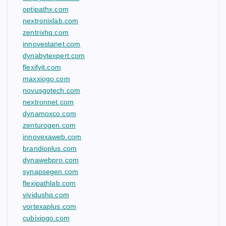
optipathx.com
nextronixlab.com
zentrixhq.com
innovestanet.com
dynabytexpert.com
flexifyit.com
maxxiogo.com
novusgotech.com
nextronnet.com
dynamoxco.com
zenturogen.com
innovexaweb.com
brandioplus.com
dynawebpro.com
synapsegen.com
flexipathlab.com
vividushq.com
vortexaplus.com
cubixiogo.com