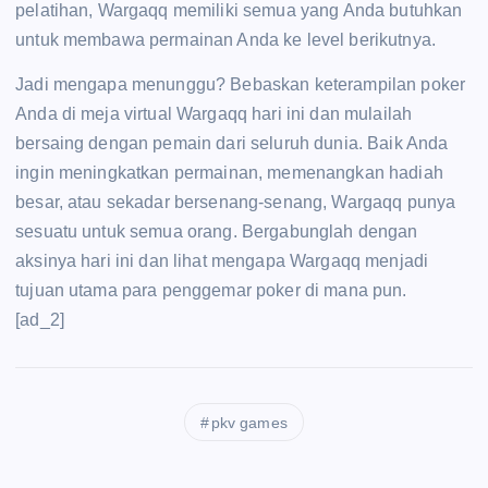
pelatihan, Wargaqq memiliki semua yang Anda butuhkan
untuk membawa permainan Anda ke level berikutnya.
Jadi mengapa menunggu? Bebaskan keterampilan poker
Anda di meja virtual Wargaqq hari ini dan mulailah
bersaing dengan pemain dari seluruh dunia. Baik Anda
ingin meningkatkan permainan, memenangkan hadiah
besar, atau sekadar bersenang-senang, Wargaqq punya
sesuatu untuk semua orang. Bergabunglah dengan
aksinya hari ini dan lihat mengapa Wargaqq menjadi
tujuan utama para penggemar poker di mana pun.
[ad_2]
pkv games