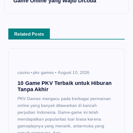
Game Online yang Wajib Dicoba
n
a
Related Posts
v
i
g
casino
pkv games
August 10, 2026
a
10 Game PKV Terbaik untuk Hiburan
Tanpa Akhir
t
PKV Games mengacu pada berbagai permainan
online yang banyak ditawarkan di kancah
i
perjudian Indonesia. Game-game ini telah
mendapatkan popularitas luar biasa karena
o
gameplaynya yang menarik, antarmuka yang
ramah pengguna, dan…