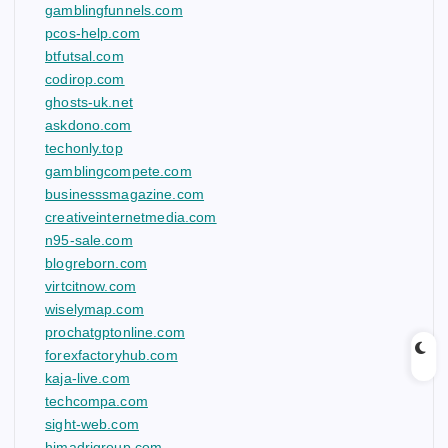
gamblingfunnels.com
pcos-help.com
btfutsal.com
codirop.com
ghosts-uk.net
askdono.com
techonly.top
gamblingcompete.com
businesssmagazine.com
creativeinternetmedia.com
n95-sale.com
blogreborn.com
virtcitnow.com
wiselymap.com
prochatgptonline.com
forexfactoryhub.com
kaja-live.com
techcompa.com
sight-web.com
himadrigroup.com