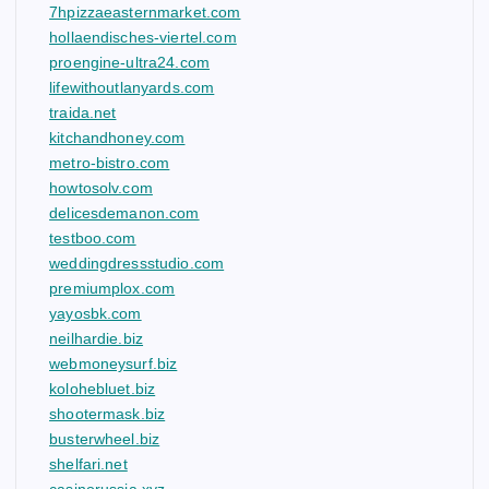
7hpizzaeasternmarket.com
hollaendisches-viertel.com
proengine-ultra24.com
lifewithoutlanyards.com
traida.net
kitchandhoney.com
metro-bistro.com
howtosolv.com
delicesdemanon.com
testboo.com
weddingdressstudio.com
premiumplox.com
yayosbk.com
neilhardie.biz
webmoneysurf.biz
kolohebluet.biz
shootermask.biz
busterwheel.biz
shelfari.net
casinorussia.xyz