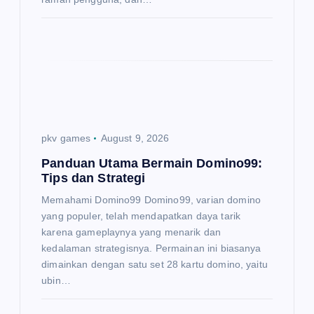
n
pkv games
August 9, 2026
Panduan Utama Bermain Domino99:
Tips dan Strategi
Memahami Domino99 Domino99, varian domino
yang populer, telah mendapatkan daya tarik
karena gameplaynya yang menarik dan
kedalaman strategisnya. Permainan ini biasanya
dimainkan dengan satu set 28 kartu domino, yaitu
ubin…