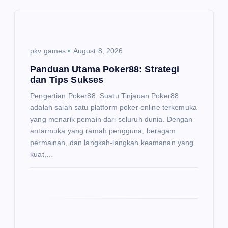
i
g
pkv games
August 8, 2026
a
Panduan Utama Poker88: Strategi
dan Tips Sukses
t
Pengertian Poker88: Suatu Tinjauan Poker88
adalah salah satu platform poker online terkemuka
i
yang menarik pemain dari seluruh dunia. Dengan
antarmuka yang ramah pengguna, beragam
o
permainan, dan langkah-langkah keamanan yang
kuat,…
n