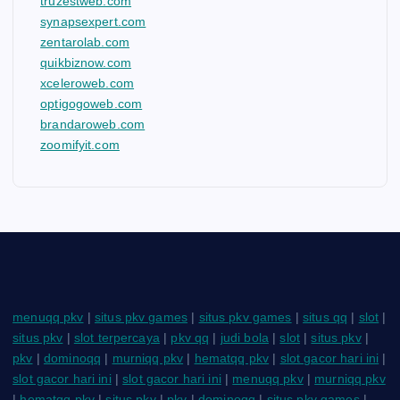
truzestweb.com
synapsexpert.com
zentarolab.com
quikbiznow.com
xceleroweb.com
optigogoweb.com
brandaroweb.com
zoomifyit.com
menuqq pkv
|
situs pkv games
|
situs pkv games
|
situs qq
|
slot
|
situs pkv
|
slot terpercaya
|
pkv qq
|
judi bola
|
slot
|
situs pkv
|
pkv
|
dominoqq
|
murniqq pkv
|
hematqq pkv
|
slot gacor hari ini
|
slot gacor hari ini
|
slot gacor hari ini
|
menuqq pkv
|
murniqq pkv
|
hematqq pkv
|
situs pkv
|
pkv
|
dominoqq
|
situs pkv games
|