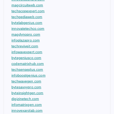
magcircuitweb.com
techscopexpert.com
techpediaweb.com
bytelabgenius.com
innovatetechco.com
magdynopro.com
infoplazapro.com
techreviveit.com
infowavexpert.com
bytegeniusco.com
codematrixhub.com
techsenseplus.com
infoboostgenius.com
techwavegen.com
bytesavvypro.com
byteinsightgen.com
digizinetech.com
infomatrixgen.com
innovexarolab.com