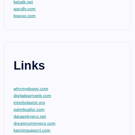
betatk.net
aandly.com
bswoo.com
Links
whymydoggy.com
digitalearnweb.com
interbolaslot.org
palmkuafor.com
dataentrypro.net
dreamrummypro.com
kaiminsupport.com