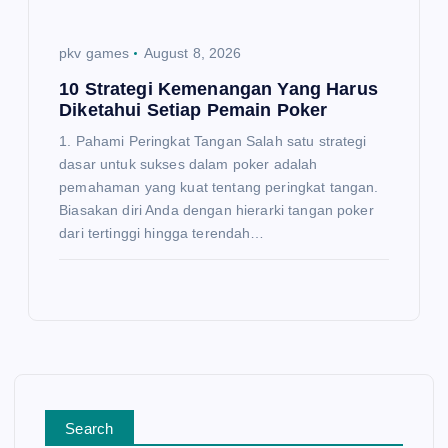
pkv games
August 8, 2026
10 Strategi Kemenangan Yang Harus
Diketahui Setiap Pemain Poker
1. Pahami Peringkat Tangan Salah satu strategi
dasar untuk sukses dalam poker adalah
pemahaman yang kuat tentang peringkat tangan.
Biasakan diri Anda dengan hierarki tangan poker
dari tertinggi hingga terendah…
Search