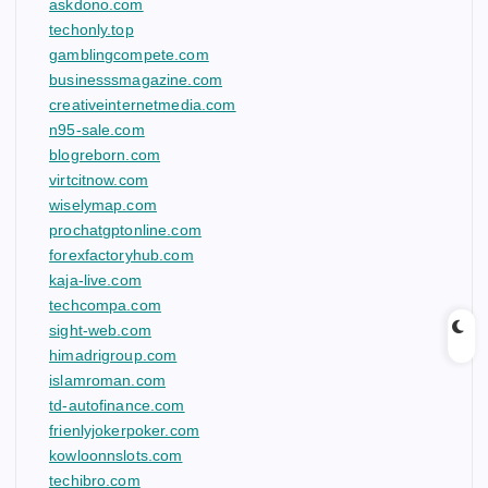
askdono.com
techonly.top
gamblingcompete.com
businesssmagazine.com
creativeinternetmedia.com
n95-sale.com
blogreborn.com
virtcitnow.com
wiselymap.com
prochatgptonline.com
forexfactoryhub.com
kaja-live.com
techcompa.com
sight-web.com
himadrigroup.com
islamroman.com
td-autofinance.com
frienlyjokerpoker.com
kowloonnslots.com
techibro.com