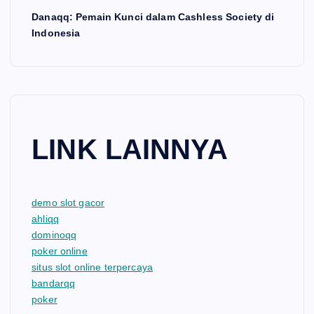
Danaqq: Pemain Kunci dalam Cashless Society di
Indonesia
LINK LAINNYA
demo slot gacor
ahliqq
dominoqq
poker online
situs slot online terpercaya
bandarqq
poker