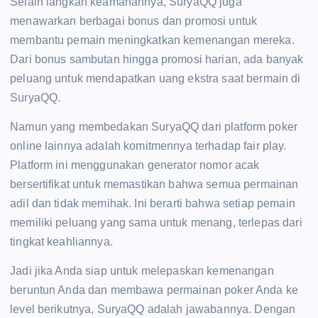
Selain langkah keamanannya, SuryaQQ juga
menawarkan berbagai bonus dan promosi untuk
membantu pemain meningkatkan kemenangan mereka.
Dari bonus sambutan hingga promosi harian, ada banyak
peluang untuk mendapatkan uang ekstra saat bermain di
SuryaQQ.
Namun yang membedakan SuryaQQ dari platform poker
online lainnya adalah komitmennya terhadap fair play.
Platform ini menggunakan generator nomor acak
bersertifikat untuk memastikan bahwa semua permainan
adil dan tidak memihak. Ini berarti bahwa setiap pemain
memiliki peluang yang sama untuk menang, terlepas dari
tingkat keahliannya.
Jadi jika Anda siap untuk melepaskan kemenangan
beruntun Anda dan membawa permainan poker Anda ke
level berikutnya, SuryaQQ adalah jawabannya. Dengan