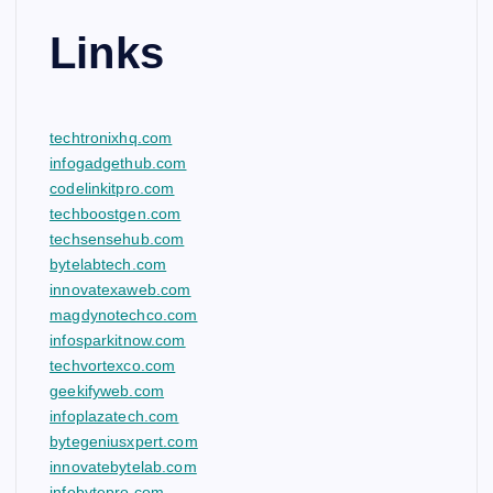
Links
techtronixhq.com
infogadgethub.com
codelinkitpro.com
techboostgen.com
techsensehub.com
bytelabtech.com
innovatexaweb.com
magdynotechco.com
infosparkitnow.com
techvortexco.com
geekifyweb.com
infoplazatech.com
bytegeniusxpert.com
innovatebytelab.com
infobytepro.com