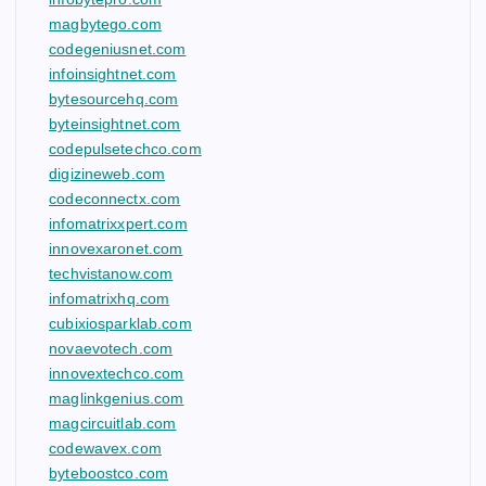
magbytego.com
codegeniusnet.com
infoinsightnet.com
bytesourcehq.com
byteinsightnet.com
codepulsetechco.com
digizineweb.com
codeconnectx.com
infomatrixxpert.com
innovexaronet.com
techvistanow.com
infomatrixhq.com
cubixiosparklab.com
novaevotech.com
innovextechco.com
maglinkgenius.com
magcircuitlab.com
codewavex.com
byteboostco.com