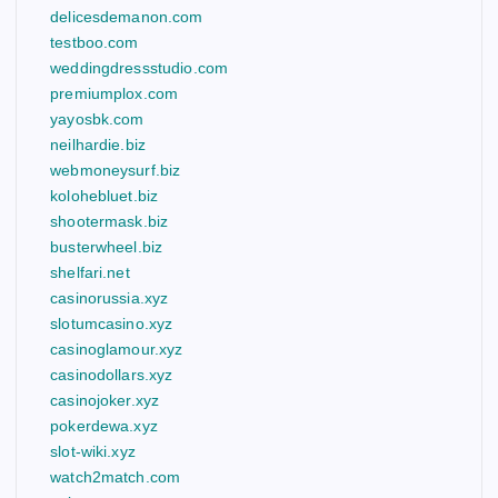
delicesdemanon.com
testboo.com
weddingdressstudio.com
premiumplox.com
yayosbk.com
neilhardie.biz
webmoneysurf.biz
kolohebluet.biz
shootermask.biz
busterwheel.biz
shelfari.net
casinorussia.xyz
slotumcasino.xyz
casinoglamour.xyz
casinodollars.xyz
casinojoker.xyz
pokerdewa.xyz
slot-wiki.xyz
watch2match.com