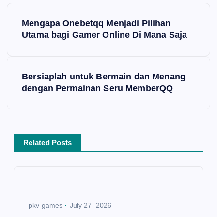
P
Mengapa Onebetqq Menjadi Pilihan
o
Utama bagi Gamer Online Di Mana Saja
s
Bersiaplah untuk Bermain dan Menang
t
dengan Permainan Seru MemberQQ
n
a
Related Posts
v
i
g
pkv games
July 27, 2026