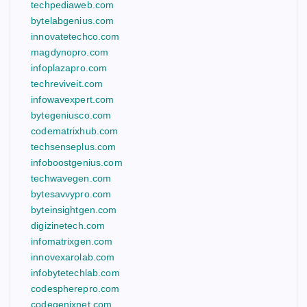
techpediaweb.com
bytelabgenius.com
innovatetechco.com
magdynopro.com
infoplazapro.com
techreviveit.com
infowavexpert.com
bytegeniusco.com
codematrixhub.com
techsenseplus.com
infoboostgenius.com
techwavegen.com
bytesavvypro.com
byteinsightgen.com
digizinetech.com
infomatrixgen.com
innovexarolab.com
infobytetechlab.com
codespherepro.com
codegenixnet.com