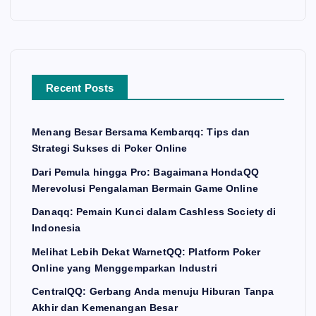
Recent Posts
Menang Besar Bersama Kembarqq: Tips dan
Strategi Sukses di Poker Online
Dari Pemula hingga Pro: Bagaimana HondaQQ
Merevolusi Pengalaman Bermain Game Online
Danaqq: Pemain Kunci dalam Cashless Society di
Indonesia
Melihat Lebih Dekat WarnetQQ: Platform Poker
Online yang Menggemparkan Industri
CentralQQ: Gerbang Anda menuju Hiburan Tanpa
Akhir dan Kemenangan Besar