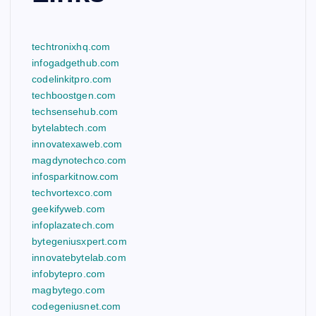
techtronixhq.com
infogadgethub.com
codelinkitpro.com
techboostgen.com
techsensehub.com
bytelabtech.com
innovatexaweb.com
magdynotechco.com
infosparkitnow.com
techvortexco.com
geekifyweb.com
infoplazatech.com
bytegeniusxpert.com
innovatebytelab.com
infobytepro.com
magbytego.com
codegeniusnet.com