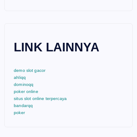
LINK LAINNYA
demo slot gacor
ahliqq
dominoqq
poker online
situs slot online terpercaya
bandarqq
poker