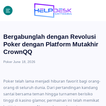
S
k
i
p
Mainkan di situs slot online gacor terpercaya
yang menawarkan bonus besar dan keamanan
t
terbaik untuk pengalaman bermain yang lebih
o
aman dan menguntungkan.
c
Bergabunglah dengan Revolusi
o
Poker dengan Platform Mutakhir
n
CrownQQ
t
e
Poker
June 18, 2026
n
t
Poker telah lama menjadi hiburan favorit bagi orang-
orang di seluruh dunia. Dari pertandingan kandang
santai bersama teman hingga turnamen berisiko
tinggi di kasino glamor, permainan ini telah memikat