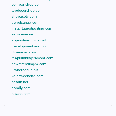
comportshop.com
topdecorshop.com
shopasotv.com
travelsanga.com
instantguestposting.com
ekonomie.net
appointmentplus.net
developmentworm.com
itlivenews.com
theplumbingfremont.com
newstrending24.com
ufabetbonus.biz
kelasweekend.com
betatk.net
aandly.com
bswoo.com