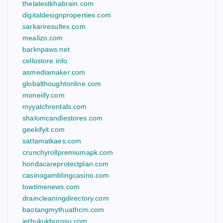
thelatestkhabrain.com
digitaldesignproperties.com
sarkariresultex.com
mealizo.com
barknpaws.net
cellostore.info
asmediamaker.com
globalthoughtonline.com
moneiify.com
myyatchrentals.com
shalomcandlestores.com
geekifyit.com
sattamatkaes.com
crunchyrollpremiumapk.com
hondacareprotectplan.com
casinogamblingcasino.com
towtimenews.com
draincleaningdirectory.com
baotangmythuathcm.com
jethukukburosu.com