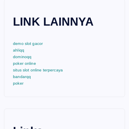
LINK LAINNYA
demo slot gacor
ahliqq
dominoqq
poker online
situs slot online terpercaya
bandarqq
poker