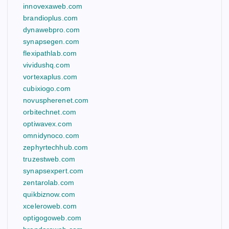
innovexaweb.com
brandioplus.com
dynawebpro.com
synapsegen.com
flexipathlab.com
vividushq.com
vortexaplus.com
cubixiogo.com
novuspherenet.com
orbitechnet.com
optiwavex.com
omnidynoco.com
zephyrtechhub.com
truzestweb.com
synapsexpert.com
zentarolab.com
quikbiznow.com
xceleroweb.com
optigogoweb.com