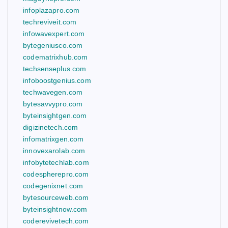
infoplazapro.com
techreviveit.com
infowavexpert.com
bytegeniusco.com
codematrixhub.com
techsenseplus.com
infoboostgenius.com
techwavegen.com
bytesavvypro.com
byteinsightgen.com
digizinetech.com
infomatrixgen.com
innovexarolab.com
infobytetechlab.com
codespherepro.com
codegenixnet.com
bytesourceweb.com
byteinsightnow.com
coderevivetech.com