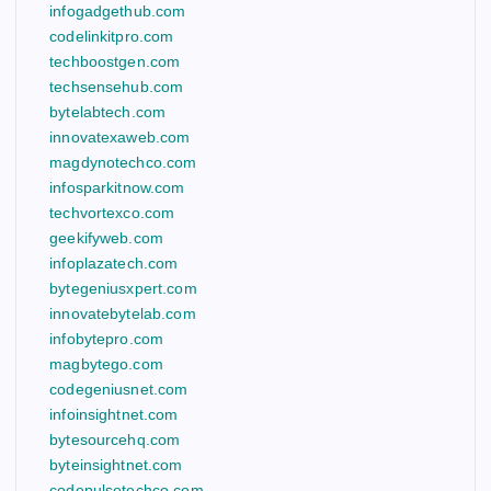
infogadgethub.com
codelinkitpro.com
techboostgen.com
techsensehub.com
bytelabtech.com
innovatexaweb.com
magdynotechco.com
infosparkitnow.com
techvortexco.com
geekifyweb.com
infoplazatech.com
bytegeniusxpert.com
innovatebytelab.com
infobytepro.com
magbytego.com
codegeniusnet.com
infoinsightnet.com
bytesourcehq.com
byteinsightnet.com
codepulsetechco.com