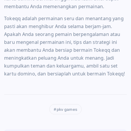
membantu Anda memenangkan permainan.
Tokeqq adalah permainan seru dan menantang yang
pasti akan menghibur Anda selama berjam-jam.
Apakah Anda seorang pemain berpengalaman atau
baru mengenal permainan ini, tips dan strategi ini
akan membantu Anda bersiap bermain Tokeqq dan
meningkatkan peluang Anda untuk menang. Jadi
kumpulkan teman dan keluargamu, ambil satu set
kartu domino, dan bersiaplah untuk bermain Tokeqq!
pkv games