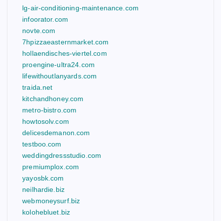
lg-air-conditioning-maintenance.com
infoorator.com
novte.com
7hpizzaeasternmarket.com
hollaendisches-viertel.com
proengine-ultra24.com
lifewithoutlanyards.com
traida.net
kitchandhoney.com
metro-bistro.com
howtosolv.com
delicesdemanon.com
testboo.com
weddingdressstudio.com
premiumplox.com
yayosbk.com
neilhardie.biz
webmoneysurf.biz
kolohebluet.biz