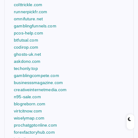
colttrickle.com
runnerpickfr.com
omnifuture.net
gamblingfunnels.com
pcos-help.com
btfutsal.com
codirop.com
ghosts-uk.net
askdono.com
techonly.top
gamblingcompete.com
businesssmagazine.com
creativeinternetmedia.com
n95-sale.com
blogreborn.com
virtcitnow.com
wiselymap.com
prochatgptonline.com
forexfactoryhub.com