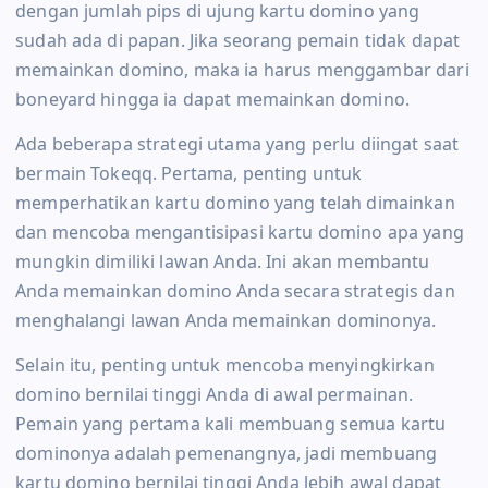
dengan jumlah pips di ujung kartu domino yang
sudah ada di papan. Jika seorang pemain tidak dapat
memainkan domino, maka ia harus menggambar dari
boneyard hingga ia dapat memainkan domino.
Ada beberapa strategi utama yang perlu diingat saat
bermain Tokeqq. Pertama, penting untuk
memperhatikan kartu domino yang telah dimainkan
dan mencoba mengantisipasi kartu domino apa yang
mungkin dimiliki lawan Anda. Ini akan membantu
Anda memainkan domino Anda secara strategis dan
menghalangi lawan Anda memainkan dominonya.
Selain itu, penting untuk mencoba menyingkirkan
domino bernilai tinggi Anda di awal permainan.
Pemain yang pertama kali membuang semua kartu
dominonya adalah pemenangnya, jadi membuang
kartu domino bernilai tinggi Anda lebih awal dapat