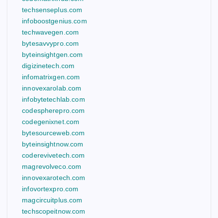
techsenseplus.com
infoboostgenius.com
techwavegen.com
bytesavvypro.com
byteinsightgen.com
digizinetech.com
infomatrixgen.com
innovexarolab.com
infobytetechlab.com
codespherepro.com
codegenixnet.com
bytesourceweb.com
byteinsightnow.com
coderevivetech.com
magrevolveco.com
innovexarotech.com
infovortexpro.com
magcircuitplus.com
techscopeitnow.com