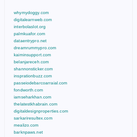
whymydoggy.com
digitalearnweb.com
interbolaslot.org
palmkuafor.com
dataentrypro.net
dreamrummypro.com
kaiminsupport.com
belanjareceh.com
shannonsticker.com
insprationbuzz.com
passeiodebarcoarraial.com
fondworth.com
iamseharkhan.com
thelatestkhabrain.com
digitaldesignproperties.com
sarkariresultex.com
mealizo.com
barknpaws.net