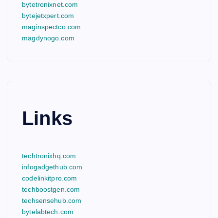
bytetronixnet.com
bytejetxpert.com
maginspectco.com
magdynogo.com
Links
techtronixhq.com
infogadgethub.com
codelinkitpro.com
techboostgen.com
techsensehub.com
bytelabtech.com