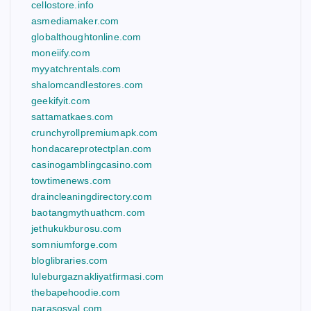
cellostore.info
asmediamaker.com
globalthoughtonline.com
moneiify.com
myyatchrentals.com
shalomcandlestores.com
geekifyit.com
sattamatkaes.com
crunchyrollpremiumapk.com
hondacareprotectplan.com
casinogamblingcasino.com
towtimenews.com
draincleaningdirectory.com
baotangmythuathcm.com
jethukukburosu.com
somniumforge.com
bloglibraries.com
luleburgaznakliyatfirmasi.com
thebapehoodie.com
parasosyal.com