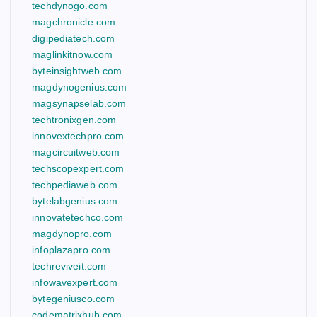
techdynogo.com
magchronicle.com
digipediatech.com
maglinkitnow.com
byteinsightweb.com
magdynogenius.com
magsynapselab.com
techtronixgen.com
innovextechpro.com
magcircuitweb.com
techscopexpert.com
techpediaweb.com
bytelabgenius.com
innovatetechco.com
magdynopro.com
infoplazapro.com
techreviveit.com
infowavexpert.com
bytegeniusco.com
codematrixhub.com