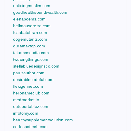
enticingmuslim.com
goodhealthsoundwealth.com
elenapoems.com
hellmouseretro.com
fcsabatehran.com
dogemutants.com
duramaxtop.com
takamasoudia.com
twdoingthings.com
stellabluedesignsco.com
paulsauthor.com
desirablecodeful.com
flexigennet.com
heronameclub.com
medmarket.io
outdoortablez.com
infotomy.com
healthysupplementsolution.com
codespottech.com