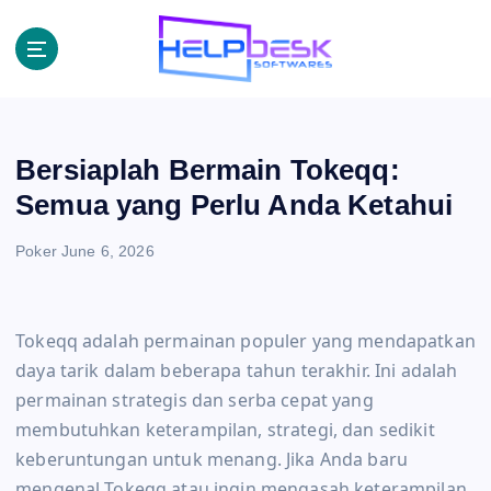
S
k
i
p
Mainkan di situs slot online gacor terpercaya
yang menawarkan bonus besar dan keamanan
t
terbaik untuk pengalaman bermain yang lebih
o
aman dan menguntungkan.
c
Bersiaplah Bermain Tokeqq:
o
Semua yang Perlu Anda Ketahui
n
t
Poker
June 6, 2026
e
n
t
Tokeqq adalah permainan populer yang mendapatkan
daya tarik dalam beberapa tahun terakhir. Ini adalah
permainan strategis dan serba cepat yang
membutuhkan keterampilan, strategi, dan sedikit
keberuntungan untuk menang. Jika Anda baru
mengenal Tokeqq atau ingin mengasah keterampilan