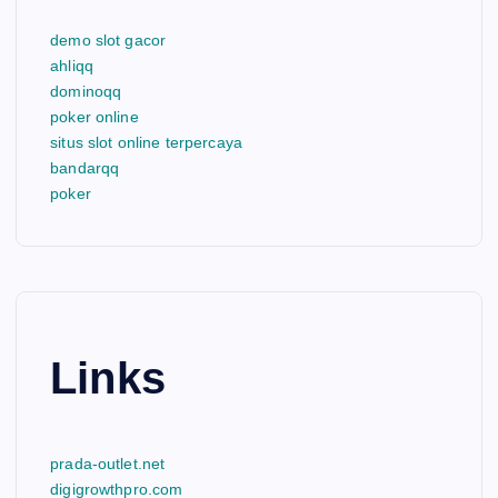
demo slot gacor
ahliqq
dominoqq
poker online
situs slot online terpercaya
bandarqq
poker
Links
prada-outlet.net
digigrowthpro.com