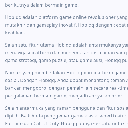
berikutnya dalam bermain game.
Hobiqq adalah platform game online revolusioner ya
mutakhir dan gameplay inovatif, Hobiqq dengan cepat 
keahlian.
Salah satu fitur utama Hobiqq adalah antarmukanya
menavigasi platform dan menemukan permainan yang s
game strategi, game puzzle, atau game aksi, Hobiqq p
Namun yang membedakan Hobiqq dari platform game la
sosial. Dengan Hobiqq, Anda dapat menantang teman 
bahkan mengobrol dengan pemain lain secara real-tim
pengalaman bermain game, menjadikannya lebih seru 
Selain antarmuka yang ramah pengguna dan fitur sos
dipilih. Baik Anda penggemar game klasik seperti catur
Fortnite dan Call of Duty, Hobiqq punya sesuatu untu