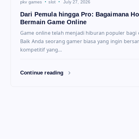
o
pkv games
slot
July 27, 2026
Dari Pemula hingga Pro: Bagaimana H
n
Bermain Game Online
Game online telah menjadi hiburan populer bagi o
Baik Anda seorang gamer biasa yang ingin bersan
kompetitif yang…
Continue reading