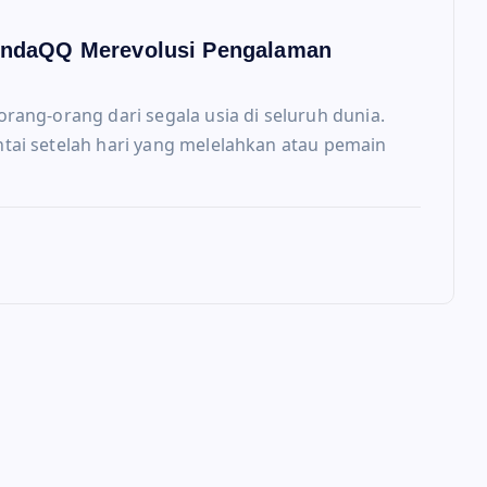
ondaQQ Merevolusi Pengalaman
rang-orang dari segala usia di seluruh dunia.
tai setelah hari yang melelahkan atau pemain