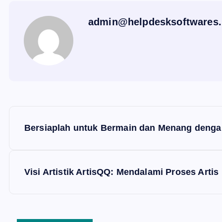
admin@helpdesksoftwares.
P
Bersiaplah untuk Bermain dan Menang deng
o
s
Visi Artistik ArtisQQ: Mendalami Proses Artis
t