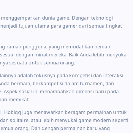
ng menggemparkan dunia game. Dengan teknologi
menjadi tujuan utama para gamer dari semua tingkat
 yang ramah pengguna, yang memudahkan pemain
esuai dengan minat mereka. Baik Anda lebih menyukai
unya sesuatu untuk semua orang.
innya adalah fokusnya pada kompetisi dan interaksi
Anda bermain, berkompetisi dalam turnamen, dan
e. Aspek sosial ini menambahkan dimensi baru pada
dan memikat.
ial, Hobiqq juga menawarkan beragam permainan untuk
 dan solitaire, atau lebih menyukai game modern seperti
k semua orang. Dan dengan permainan baru yang