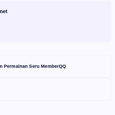
net
an Permainan Seru MemberQQ