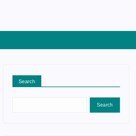
galaman bermain yang lebih aman dan menguntungkan.
Search
Search