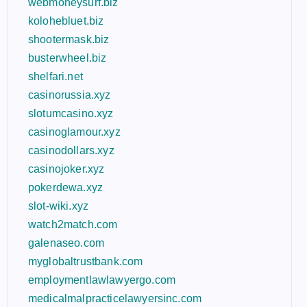
webmoneysurf.biz
kolohebluet.biz
shootermask.biz
busterwheel.biz
shelfari.net
casinorussia.xyz
slotumcasino.xyz
casinoglamour.xyz
casinodollars.xyz
casinojoker.xyz
pokerdewa.xyz
slot-wiki.xyz
watch2match.com
galenaseo.com
myglobaltrustbank.com
employmentlawlawyergo.com
medicalmalpracticelawyersinc.com