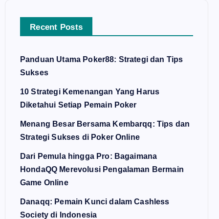
Recent Posts
Panduan Utama Poker88: Strategi dan Tips
Sukses
10 Strategi Kemenangan Yang Harus
Diketahui Setiap Pemain Poker
Menang Besar Bersama Kembarqq: Tips dan
Strategi Sukses di Poker Online
Dari Pemula hingga Pro: Bagaimana
HondaQQ Merevolusi Pengalaman Bermain
Game Online
Danaqq: Pemain Kunci dalam Cashless
Society di Indonesia