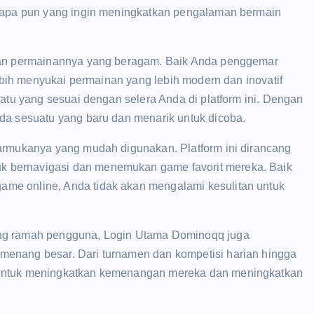
siapa pun yang ingin meningkatkan pengalaman bermain
ihan permainannya yang beragam. Baik Anda penggemar
lebih menyukai permainan yang lebih modern dan inovatif
uatu yang sesuai dengan selera Anda di platform ini. Dengan
da sesuatu yang baru dan menarik untuk dicoba.
tarmukanya yang mudah digunakan. Platform ini dirancang
 bernavigasi dan menemukan game favorit mereka. Baik
me online, Anda tidak akan mengalami kesulitan untuk
ang ramah pengguna, Login Utama Dominoqq juga
menang besar. Dari turnamen dan kompetisi harian hingga
 untuk meningkatkan kemenangan mereka dan meningkatkan