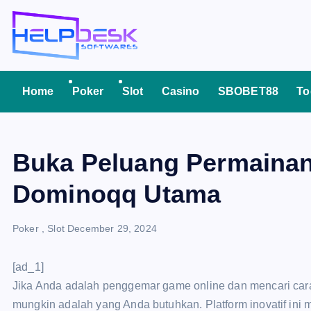
S
k
i
p
Mainkan di situs slot online gacor terpercaya yang mena
t
Home
Poker
Slot
Casino
SBOBET88
To
o
c
o
Buka Peluang Permainan
n
t
Dominoqq Utama
e
n
Poker
,
Slot
December 29, 2024
t
[ad_1]
Jika Anda adalah penggemar game online dan mencari car
mungkin adalah yang Anda butuhkan. Platform inovatif in