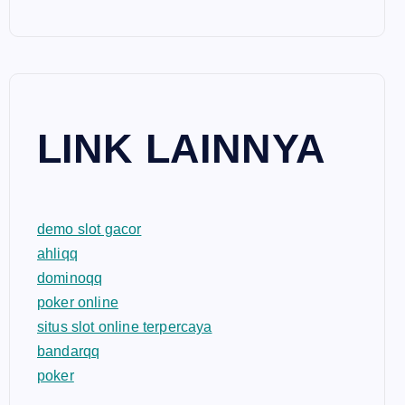
LINK LAINNYA
demo slot gacor
ahliqq
dominoqq
poker online
situs slot online terpercaya
bandarqq
poker