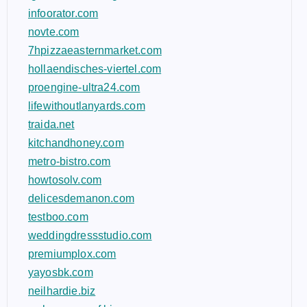
infoorator.com
novte.com
7hpizzaeasternmarket.com
hollaendisches-viertel.com
proengine-ultra24.com
lifewithoutlanyards.com
traida.net
kitchandhoney.com
metro-bistro.com
howtosolv.com
delicesdemanon.com
testboo.com
weddingdressstudio.com
premiumplox.com
yayosbk.com
neilhardie.biz