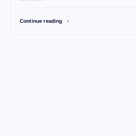
Continue reading