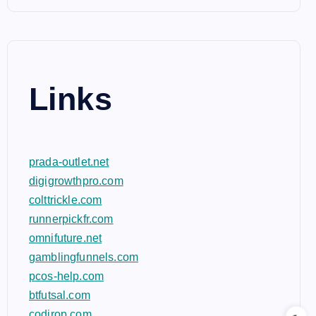
Links
prada-outlet.net
digigrowthpro.com
colttrickle.com
runnerpickfr.com
omnifuture.net
gamblingfunnels.com
pcos-help.com
btfutsal.com
codirop.com