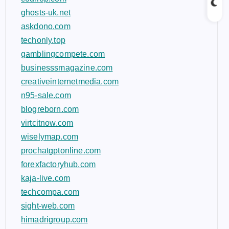
ghosts-uk.net
askdono.com
techonly.top
gamblingcompete.com
businesssmagazine.com
creativeinternetmedia.com
n95-sale.com
blogreborn.com
virtcitnow.com
wiselymap.com
prochatgptonline.com
forexfactoryhub.com
kaja-live.com
techcompa.com
sight-web.com
himadrigroup.com