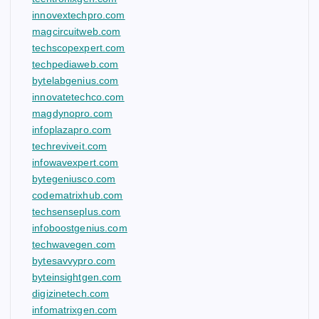
innovextechpro.com
magcircuitweb.com
techscopexpert.com
techpediaweb.com
bytelabgenius.com
innovatetechco.com
magdynopro.com
infoplazapro.com
techreviveit.com
infowavexpert.com
bytegeniusco.com
codematrixhub.com
techsenseplus.com
infoboostgenius.com
techwavegen.com
bytesavvypro.com
byteinsightgen.com
digizinetech.com
infomatrixgen.com