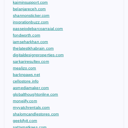
kaiminsupport.com
belanjareceh.com
shannonsticker.com
insprationbuzz.com
passeiodebarcoarraial.com
fondworth.com
iamseharkhan.com
thelatestkhabrain.com
digitaldesignproperties.com
sarkariresultex.com
mealizo.com
barknpaws.net
cellostore.info
asmediamaker.com
globalthoughtonline.com
moneiify.com
myyatchrentals.com
shalomcandlestores.com
geekifyit.com
sattamatkaes.com