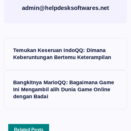
admin@helpdesksoftwares.net
P
Temukan Keseruan IndoQQ: Dimana
o
Keberuntungan Bertemu Keterampilan
s
Bangkitnya MarioQQ: Bagaimana Game
t
Ini Mengambil alih Dunia Game Online
dengan Badai
n
a
v
Related Posts