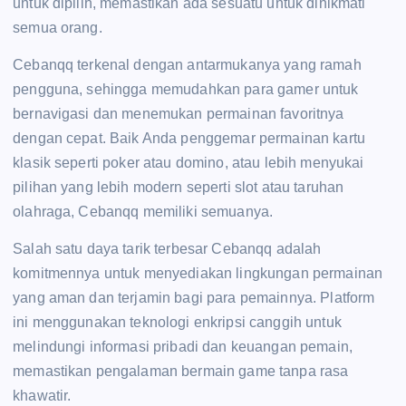
untuk dipilih, memastikan ada sesuatu untuk dinikmati
semua orang.
Cebanqq terkenal dengan antarmukanya yang ramah
pengguna, sehingga memudahkan para gamer untuk
bernavigasi dan menemukan permainan favoritnya
dengan cepat. Baik Anda penggemar permainan kartu
klasik seperti poker atau domino, atau lebih menyukai
pilihan yang lebih modern seperti slot atau taruhan
olahraga, Cebanqq memiliki semuanya.
Salah satu daya tarik terbesar Cebanqq adalah
komitmennya untuk menyediakan lingkungan permainan
yang aman dan terjamin bagi para pemainnya. Platform
ini menggunakan teknologi enkripsi canggih untuk
melindungi informasi pribadi dan keuangan pemain,
memastikan pengalaman bermain game tanpa rasa
khawatir.