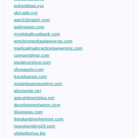
pokerdewa.xyz
slot-wiki.xyz
watch2match.com
galenaseo.com
myglobaltrustbank.com
employmentlawlawyergo.com
medicalmalpracticelawyersinc.com
comportshop.com
topdecorshop.com
shopasotv.com
travelsanga.com
instantguestposting.com
ekonomie.net
appointmentplus.net
developmentworm.com
itlivenews.com
theplumbingfremont.com
newstrending24.com
ufabetbonus.biz