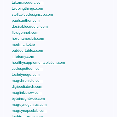
takamasoudia.com
twdoingthings.com
stellabluedesignsco.com
paulsauthor.com
desirablecodeful.com
flexigennet.com
heronameclub.com
medmarket.io
outdoortablez.com
infotomy.com
healthysupplementsolution.com
codespottech.com
techdynogo.com
magchronicle.com
digipediatech.com
maglinkitnow.com
byteinsightweb.com
magdynogenius.com
magsynapselab.com
techtronixgen.com