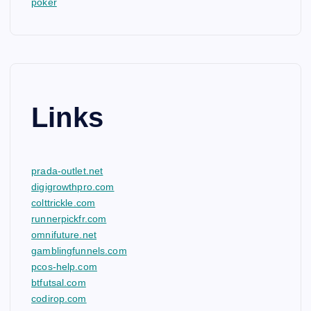
poker
Links
prada-outlet.net
digigrowthpro.com
colttrickle.com
runnerpickfr.com
omnifuture.net
gamblingfunnels.com
pcos-help.com
btfutsal.com
codirop.com