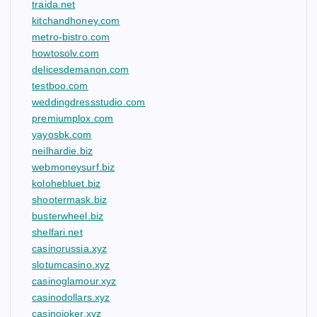
traida.net
kitchandhoney.com
metro-bistro.com
howtosolv.com
delicesdemanon.com
testboo.com
weddingdressstudio.com
premiumplox.com
yayosbk.com
neilhardie.biz
webmoneysurf.biz
kolohebluet.biz
shootermask.biz
busterwheel.biz
shelfari.net
casinorussia.xyz
slotumcasino.xyz
casinoglamour.xyz
casinodollars.xyz
casinojoker.xyz