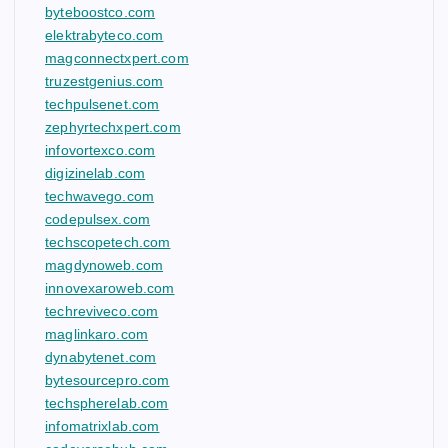
byteboostco.com
elektrabyteco.com
magconnectxpert.com
truzestgenius.com
techpulsenet.com
zephyrtechxpert.com
infovortexco.com
digizinelab.com
techwavego.com
codepulsex.com
techscopetech.com
magdynoweb.com
innovexaroweb.com
techreviveco.com
maglinkaro.com
dynabytenet.com
bytesourcepro.com
techspherelab.com
infomatrixlab.com