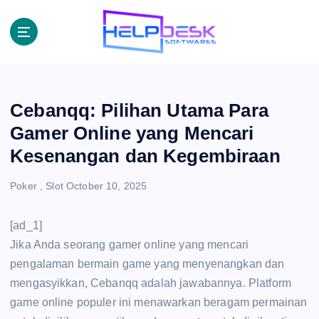
S
k
i
p
Mainkan di situs slot online gacor terpercaya yang
t
menawarkan bonus besar dan keamanan terbaik
untuk pengalaman bermain yang lebih aman dan
o
menguntungkan.
c
Cebanqq: Pilihan Utama Para
o
Gamer Online yang Mencari
n
Kesenangan dan Kegembiraan
t
e
Poker
,
Slot
October 10, 2025
n
t
[ad_1]
Jika Anda seorang gamer online yang mencari
pengalaman bermain game yang menyenangkan dan
mengasyikkan, Cebanqq adalah jawabannya. Platform
game online populer ini menawarkan beragam permainan