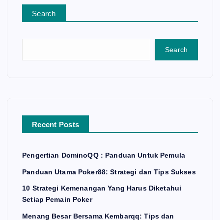
Search
Search
Recent Posts
Pengertian DominoQQ : Panduan Untuk Pemula
Panduan Utama Poker88: Strategi dan Tips Sukses
10 Strategi Kemenangan Yang Harus Diketahui
Setiap Pemain Poker
Menang Besar Bersama Kembarqq: Tips dan