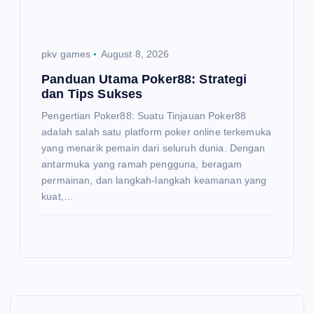
pkv games
August 8, 2026
Panduan Utama Poker88: Strategi
dan Tips Sukses
Pengertian Poker88: Suatu Tinjauan Poker88
adalah salah satu platform poker online terkemuka
yang menarik pemain dari seluruh dunia. Dengan
antarmuka yang ramah pengguna, beragam
permainan, dan langkah-langkah keamanan yang
kuat,…