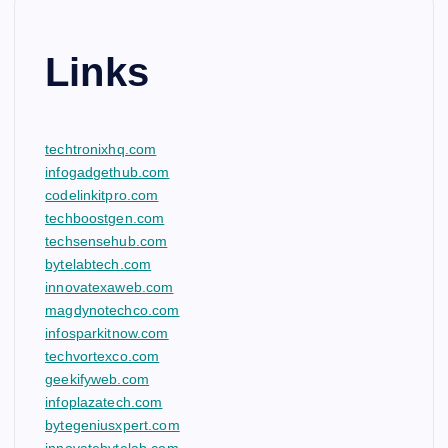
Links
techtronixhq.com
infogadgethub.com
codelinkitpro.com
techboostgen.com
techsensehub.com
bytelabtech.com
innovatexaweb.com
magdynotechco.com
infosparkitnow.com
techvortexco.com
geekifyweb.com
infoplazatech.com
bytegeniusxpert.com
innovatebytelab.com