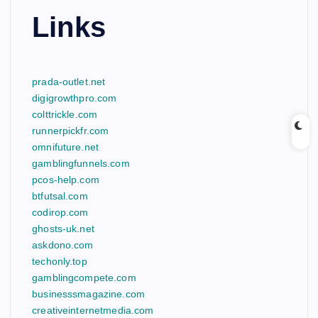
Links
prada-outlet.net
digigrowthpro.com
colttrickle.com
runnerpickfr.com
omnifuture.net
gamblingfunnels.com
pcos-help.com
btfutsal.com
codirop.com
ghosts-uk.net
askdono.com
techonly.top
gamblingcompete.com
businesssmagazine.com
creativeinternetmedia.com