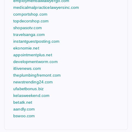
employmentlawlawyergo.com
medicalmalpracticelawyersinc.com
comportshop.com
topdecorshop.com
shopasotv.com
travelsanga.com
instantguestposting.com
ekonomie.net
appointmentplus.net
developmentworm.com
itlivenews.com
theplumbingfremont.com
newstrending24.com
ufabetbonus.biz
kelasweekend.com
betatk.net
aandly.com
bswoo.com