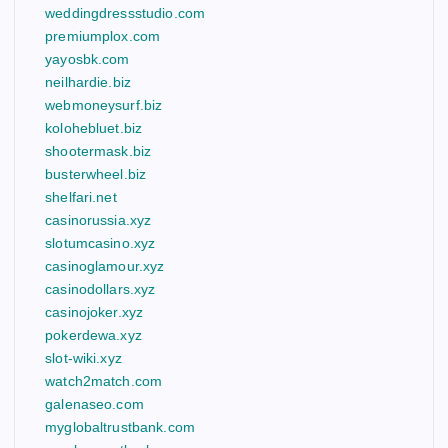
weddingdressstudio.com
premiumplox.com
yayosbk.com
neilhardie.biz
webmoneysurf.biz
kolohebluet.biz
shootermask.biz
busterwheel.biz
shelfari.net
casinorussia.xyz
slotumcasino.xyz
casinoglamour.xyz
casinodollars.xyz
casinojoker.xyz
pokerdewa.xyz
slot-wiki.xyz
watch2match.com
galenaseo.com
myglobaltrustbank.com