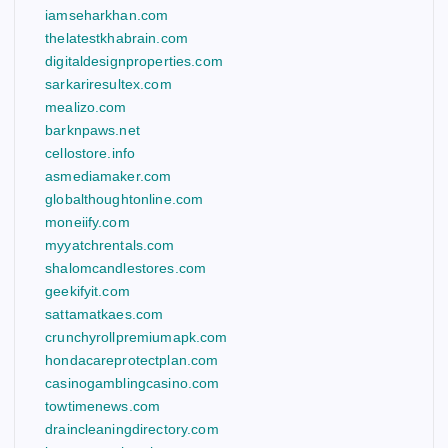
iamseharkhan.com
thelatestkhabrain.com
digitaldesignproperties.com
sarkariresultex.com
mealizo.com
barknpaws.net
cellostore.info
asmediamaker.com
globalthoughtonline.com
moneiify.com
myyatchrentals.com
shalomcandlestores.com
geekifyit.com
sattamatkaes.com
crunchyrollpremiumapk.com
hondacareprotectplan.com
casinogamblingcasino.com
towtimenews.com
draincleaningdirectory.com