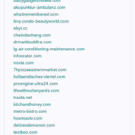
babygadgetsreview.com
akupunktur-ambulanz.com
whatiremembered.com
linq-condo-beautyworld.com
ebyt.cc
chaindaohang.com
drmarkbuddha.com
lg-air-conditioning-maintenance.com
infoorator.com
novte.com
7hpizzaeasternmarket.com
hollaendisches-viertel.com
proengine-ultra24.com
lifewithoutlanyards.com
traida.net
kitchandhoney.com
metro-bistro.com
howtosolv.com
delicesdemanon.com
testboo.com