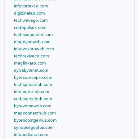
infovortexco.com
digizinelab.com
techwavego.com
codepulsex.com
techscopetech.com
magdynoweb.com
innovexaroweb.com
techreviveco.com
maglinkaro.com
dynabytenet.com
bytesourcepro.com
techspherelab.com
infomatrixlab.com
codeversehub.com
byteverseweb.com
magconnecthub.com
byteboostgenius.com
synapsegoplus.com
infopedianet.com