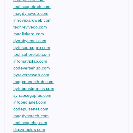
techscopetech.com
magdynoweb.com
innovexaroweb.com
techreviveco.com
maglinkaro.com
dynabytenet.com
bytesourcepro.com
techspherelab.com
infomatrixlab.com
codeversehub.com
byteverseweb.com
magconnecthub.com
byteboostgenius.com
synapsegoplus.com
infopedianet.com
codepulsenet.com
magdynotech.com
techscopehq.com
digizineplus.com