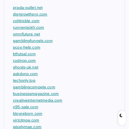
prada-outlet.net
digigrowthpro.com
colttrickle.com
runnerpickfr.com
omnifuture.net
gamblingfunnels.com
pcos-help.com
btfutsal.com
codirop.com
ghosts-uk.net
askdono.com
techonly.top
gamblingcompete.com
businesssmagazine.com
creativeinternetmedia.com
n95-sale.com
blogreborn.com
virtcitnow.com
wiselymap.com