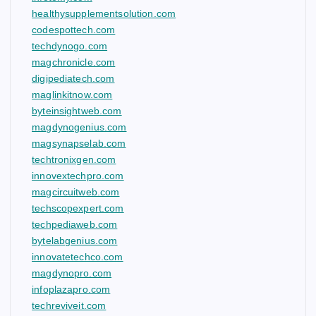
healthysupplementsolution.com
codespottech.com
techdynogo.com
magchronicle.com
digipediatech.com
maglinkitnow.com
byteinsightweb.com
magdynogenius.com
magsynapselab.com
techtronixgen.com
innovextechpro.com
magcircuitweb.com
techscopexpert.com
techpediaweb.com
bytelabgenius.com
innovatetechco.com
magdynopro.com
infoplazapro.com
techreviveit.com