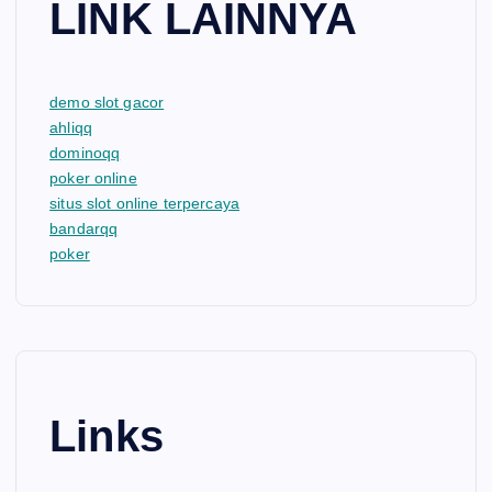
LINK LAINNYA
demo slot gacor
ahliqq
dominoqq
poker online
situs slot online terpercaya
bandarqq
poker
Links