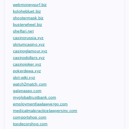
webmoneysurf.biz
kolohebluet.biz
shootermask.biz
busterwheel.biz
shelfari.net
casinorussia.xyz
slotumcasino.xyz
casinoglamour.xyz
casinodollars.xyz
casinojoker.xyz
pokerdewa.xyz
slot-wiki.xyz
watch2match.com
galenaseo.com
myglobaltrustbank.com
employmentlawlawyergo.com
medicalmalpracticelawyersinc.com
comportshop.com
topdecorshop.com