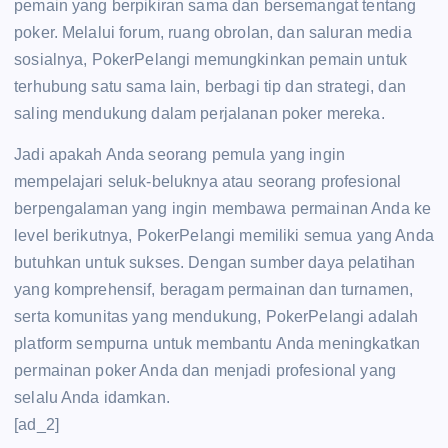
pemain yang berpikiran sama dan bersemangat tentang
poker. Melalui forum, ruang obrolan, dan saluran media
sosialnya, PokerPelangi memungkinkan pemain untuk
terhubung satu sama lain, berbagi tip dan strategi, dan
saling mendukung dalam perjalanan poker mereka.
Jadi apakah Anda seorang pemula yang ingin
mempelajari seluk-beluknya atau seorang profesional
berpengalaman yang ingin membawa permainan Anda ke
level berikutnya, PokerPelangi memiliki semua yang Anda
butuhkan untuk sukses. Dengan sumber daya pelatihan
yang komprehensif, beragam permainan dan turnamen,
serta komunitas yang mendukung, PokerPelangi adalah
platform sempurna untuk membantu Anda meningkatkan
permainan poker Anda dan menjadi profesional yang
selalu Anda idamkan.
[ad_2]