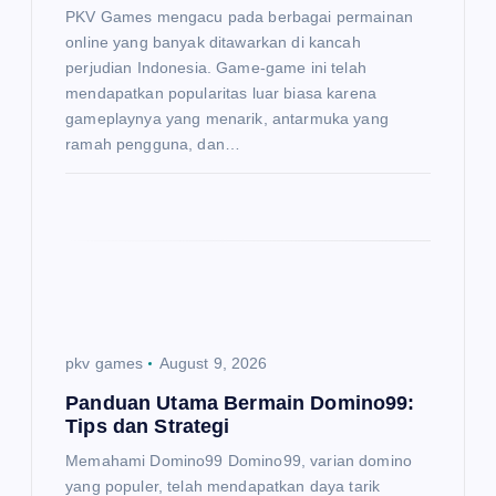
t
PKV Games mengacu pada berbagai permainan
online yang banyak ditawarkan di kancah
i
perjudian Indonesia. Game-game ini telah
mendapatkan popularitas luar biasa karena
o
gameplaynya yang menarik, antarmuka yang
ramah pengguna, dan…
n
pkv games
August 9, 2026
Panduan Utama Bermain Domino99:
Tips dan Strategi
Memahami Domino99 Domino99, varian domino
yang populer, telah mendapatkan daya tarik