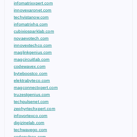
infomatrixxpert.com
innovexaronet.com
techvistanow.com
infomatrixhq.com
cubixiosparklab.com
novaevotech.com
innovextechco.com
maglinkgenius.com
magcircuitlab.com
codewavex.com
byteboostco.com
elektrabyteco.com
magconnectxpert.com
truzestgenius.com
techpulsenet.com
zephyrtechxpert.com
infovortexco.com
digizinelab.com
techwavego.com
codepulsex.com