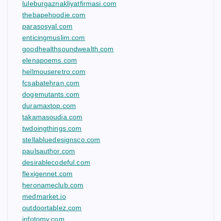
luleburgaznakliyatfirmasi.com
thebapehoodie.com
parasosyal.com
enticingmuslim.com
goodhealthsoundwealth.com
elenapoems.com
hellmouseretro.com
fcsabatehran.com
dogemutants.com
duramaxtop.com
takamasoudia.com
twdoingthings.com
stellabluedesignsco.com
paulsauthor.com
desirablecodeful.com
flexigennet.com
heronameclub.com
medmarket.io
outdoortablez.com
infotomy.com