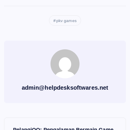
pkv games
admin@helpdesksoftwares.net
P
PelangiQQ: Pengalaman Bermain Game