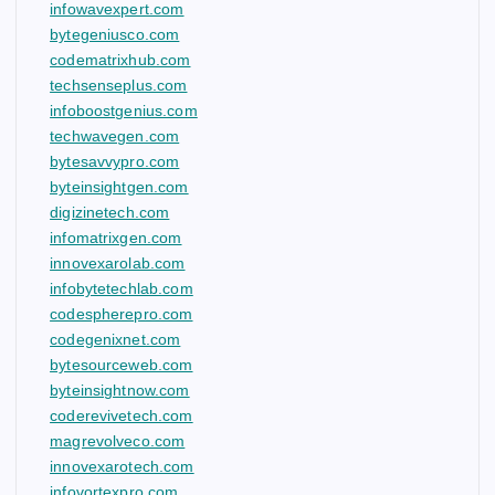
infowavexpert.com
bytegeniusco.com
codematrixhub.com
techsenseplus.com
infoboostgenius.com
techwavegen.com
bytesavvypro.com
byteinsightgen.com
digizinetech.com
infomatrixgen.com
innovexarolab.com
infobytetechlab.com
codespherepro.com
codegenixnet.com
bytesourceweb.com
byteinsightnow.com
coderevivetech.com
magrevolveco.com
innovexarotech.com
infovortexpro.com