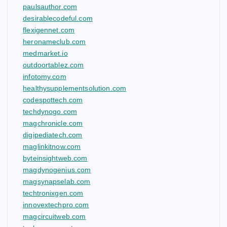
paulsauthor.com
desirablecodeful.com
flexigennet.com
heronameclub.com
medmarket.io
outdoortablez.com
infotomy.com
healthysupplementsolution.com
codespottech.com
techdynogo.com
magchronicle.com
digipediatech.com
maglinkitnow.com
byteinsightweb.com
magdynogenius.com
magsynapselab.com
techtronixgen.com
innovextechpro.com
magcircuitweb.com