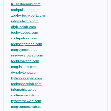
truzestgenius.com
techpulsenet.com
zephyrtechxpert.com
infovortexco.com
digizinelab.com
techwavego.com
codepulsex.com
techscopetech.com
magdynoweb.com
innovexaroweb.com
techreviveco.com
maglinkaro.com
dynabytenet.com
bytesourcepro.com
techspherelab.com
infomatrixlab.com
codeversehub.com
byteverseweb.com
magconnecthub.com