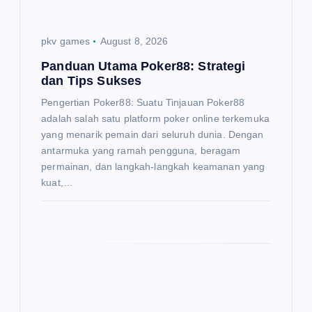
i
g
pkv games
August 8, 2026
a
Panduan Utama Poker88: Strategi
dan Tips Sukses
t
Pengertian Poker88: Suatu Tinjauan Poker88
adalah salah satu platform poker online terkemuka
i
yang menarik pemain dari seluruh dunia. Dengan
antarmuka yang ramah pengguna, beragam
o
permainan, dan langkah-langkah keamanan yang
kuat,…
n