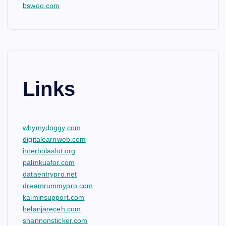
bswoo.com
Links
whymydoggy.com
digitalearnweb.com
interbolaslot.org
palmkuafor.com
dataentrypro.net
dreamrummypro.com
kaiminsupport.com
belanjareceh.com
shannonsticker.com