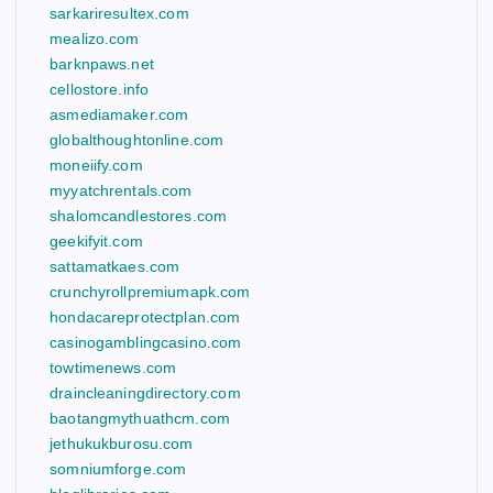
sarkariresultex.com
mealizo.com
barknpaws.net
cellostore.info
asmediamaker.com
globalthoughtonline.com
moneiify.com
myyatchrentals.com
shalomcandlestores.com
geekifyit.com
sattamatkaes.com
crunchyrollpremiumapk.com
hondacareprotectplan.com
casinogamblingcasino.com
towtimenews.com
draincleaningdirectory.com
baotangmythuathcm.com
jethukukburosu.com
somniumforge.com