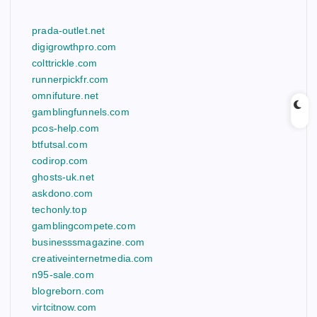
prada-outlet.net
digigrowthpro.com
colttrickle.com
runnerpickfr.com
omnifuture.net
gamblingfunnels.com
pcos-help.com
btfutsal.com
codirop.com
ghosts-uk.net
askdono.com
techonly.top
gamblingcompete.com
businesssmagazine.com
creativeinternetmedia.com
n95-sale.com
blogreborn.com
virtcitnow.com