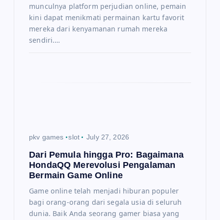
i
munculnya platform perjudian online, pemain
kini dapat menikmati permainan kartu favorit
o
mereka dari kenyamanan rumah mereka
sendiri.…
n
pkv games
slot
July 27, 2026
Dari Pemula hingga Pro: Bagaimana
HondaQQ Merevolusi Pengalaman
Bermain Game Online
Game online telah menjadi hiburan populer
bagi orang-orang dari segala usia di seluruh
dunia. Baik Anda seorang gamer biasa yang