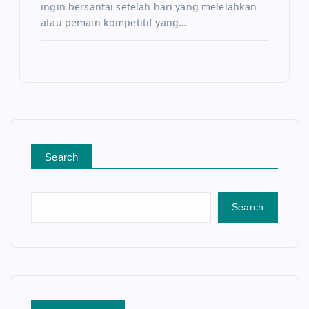
ingin bersantai setelah hari yang melelahkan
atau pemain kompetitif yang…
Search
Search