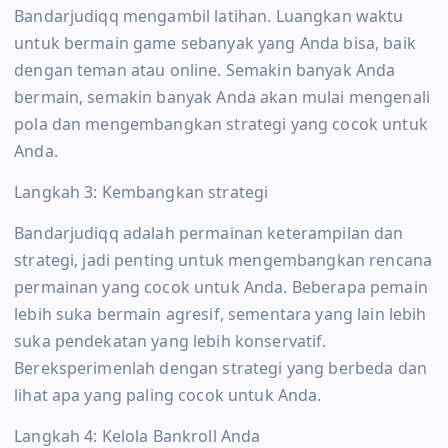
Bandarjudiqq mengambil latihan. Luangkan waktu
untuk bermain game sebanyak yang Anda bisa, baik
dengan teman atau online. Semakin banyak Anda
bermain, semakin banyak Anda akan mulai mengenali
pola dan mengembangkan strategi yang cocok untuk
Anda.
Langkah 3: Kembangkan strategi
Bandarjudiqq adalah permainan keterampilan dan
strategi, jadi penting untuk mengembangkan rencana
permainan yang cocok untuk Anda. Beberapa pemain
lebih suka bermain agresif, sementara yang lain lebih
suka pendekatan yang lebih konservatif.
Bereksperimenlah dengan strategi yang berbeda dan
lihat apa yang paling cocok untuk Anda.
Langkah 4: Kelola Bankroll Anda