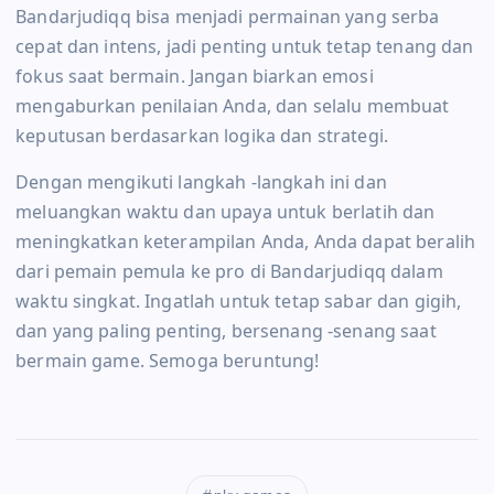
Bandarjudiqq bisa menjadi permainan yang serba
cepat dan intens, jadi penting untuk tetap tenang dan
fokus saat bermain. Jangan biarkan emosi
mengaburkan penilaian Anda, dan selalu membuat
keputusan berdasarkan logika dan strategi.
Dengan mengikuti langkah -langkah ini dan
meluangkan waktu dan upaya untuk berlatih dan
meningkatkan keterampilan Anda, Anda dapat beralih
dari pemain pemula ke pro di Bandarjudiqq dalam
waktu singkat. Ingatlah untuk tetap sabar dan gigih,
dan yang paling penting, bersenang -senang saat
bermain game. Semoga beruntung!