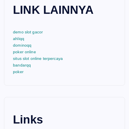
LINK LAINNYA
demo slot gacor
ahliqq
dominoqq
poker online
situs slot online terpercaya
bandarqq
poker
Links