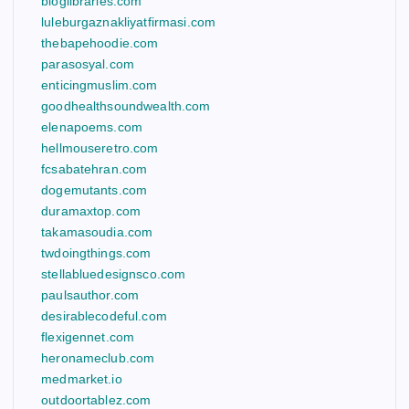
bloglibraries.com
luleburgaznakliyatfirmasi.com
thebapehoodie.com
parasosyal.com
enticingmuslim.com
goodhealthsoundwealth.com
elenapoems.com
hellmouseretro.com
fcsabatehran.com
dogemutants.com
duramaxtop.com
takamasoudia.com
twdoingthings.com
stellabluedesignsco.com
paulsauthor.com
desirablecodeful.com
flexigennet.com
heronameclub.com
medmarket.io
outdoortablez.com