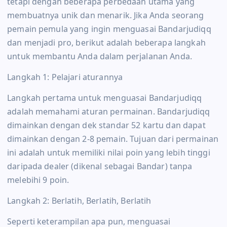
tetapi dengan beberapa perbedaan utama yang
membuatnya unik dan menarik. Jika Anda seorang
pemain pemula yang ingin menguasai Bandarjudiqq
dan menjadi pro, berikut adalah beberapa langkah
untuk membantu Anda dalam perjalanan Anda.
Langkah 1: Pelajari aturannya
Langkah pertama untuk menguasai Bandarjudiqq
adalah memahami aturan permainan. Bandarjudiqq
dimainkan dengan dek standar 52 kartu dan dapat
dimainkan dengan 2-8 pemain. Tujuan dari permainan
ini adalah untuk memiliki nilai poin yang lebih tinggi
daripada dealer (dikenal sebagai Bandar) tanpa
melebihi 9 poin.
Langkah 2: Berlatih, Berlatih, Berlatih
Seperti keterampilan apa pun, menguasai