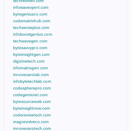
techreviveit.com
infowavexpert.com
bytegeniusco.com
codematrixhub.com
techsenseplus.com
infoboostgenius.com
techwavegen.com
bytesavvypro.com
byteinsightgen.com
digizinetech.com
infomatrixgen.com
innovexarolab.com
infobytetechlab.com
codespherepro.com
codegenixnet.com
bytesourceweb.com
byteinsightnow.com
coderevivetech.com
magrevolveco.com
innovexarotech.com