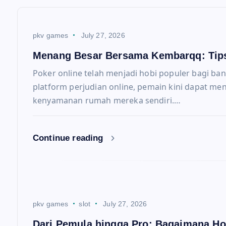
a
v
pkv games
July 27, 2026
Menang Besar Bersama Kembarqq: Tips 
i
Poker online telah menjadi hobi populer bagi ba
platform perjudian online, pemain kini dapat me
g
kenyamanan rumah mereka sendiri.…
a
Continue reading
t
i
o
pkv games
slot
July 27, 2026
Dari Pemula hingga Pro: Bagaimana H