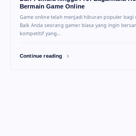
n
Bermain Game Online
Game online telah menjadi hiburan populer bagi o
Baik Anda seorang gamer biasa yang ingin bersan
kompetitif yang…
Continue reading