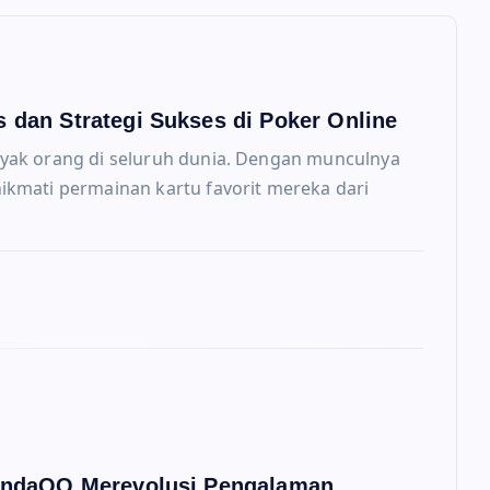
dan Strategi Sukses di Poker Online
nyak orang di seluruh dunia. Dengan munculnya
nikmati permainan kartu favorit mereka dari
ondaQQ Merevolusi Pengalaman