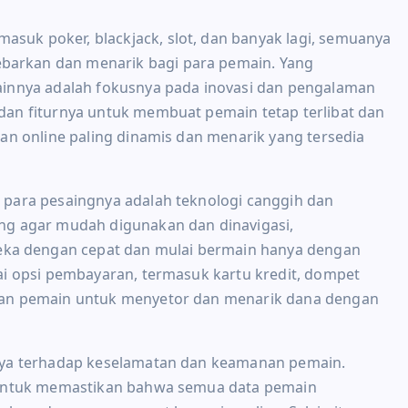
uk poker, blackjack, slot, dan banyak lagi, semuanya
arkan dan menarik bagi para pemain. Yang
ainnya adalah fokusnya pada inovasi dan pengalaman
dan fiturnya untuk membuat pemain tetap terlibat dan
an online paling dinamis dan menarik yang tersedia
 para pesaingnya adalah teknologi canggih dan
ng agar mudah digunakan dan dinavigasi,
a dengan cepat dan mulai bermain hanya dengan
ai opsi pembayaran, termasuk kartu kredit, dompet
kan pemain untuk menyetor dan menarik dana dengan
nya terhadap keselamatan dan keamanan pemain.
u untuk memastikan bahwa semua data pemain