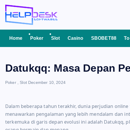
S
k
i
p
Mainkan di situs slot online gacor terpercaya yang
t
Home
Poker
Slot
Casino
SBOBET88
To
o
c
o
Datukqq: Masa Depan Per
n
t
e
Poker
,
Slot
December 10, 2024
n
t
Dalam beberapa tahun terakhir, dunia perjudian onlin
menawarkan pengalaman yang lebih mendalam dan inte
terkemuka di garis depan evolusi ini adalah Datukqq, p
orang bermain dan menang.