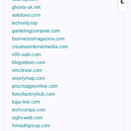
ghosts-uk.net
askdono.com
techonly.top
gamblingcompete.com
businesssmagazine.com
creativeinternetmedia.com
n95-sale.com
blogreborn.com
virtcitnow.com
wiselymap.com
prochatgptonline.com
forexfactoryhub.com
kaja-live.com
techcompa.com
sight-web.com
himadrigroup.com