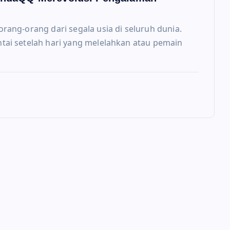
rang-orang dari segala usia di seluruh dunia.
tai setelah hari yang melelahkan atau pemain