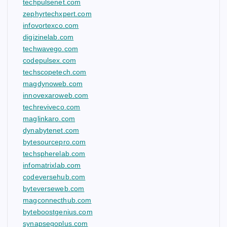
techpulsenet.com
zephyrtechxpert.com
infovortexco.com
digizinelab.com
techwavego.com
codepulsex.com
techscopetech.com
magdynoweb.com
innovexaroweb.com
techreviveco.com
maglinkaro.com
dynabytenet.com
bytesourcepro.com
techspherelab.com
infomatrixlab.com
codeversehub.com
byteverseweb.com
magconnecthub.com
byteboostgenius.com
synapsegoplus.com