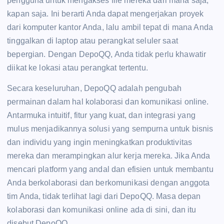
pengguna untuk mengakses file mereka dari mana saja,
kapan saja. Ini berarti Anda dapat mengerjakan proyek
dari komputer kantor Anda, lalu ambil tepat di mana Anda
tinggalkan di laptop atau perangkat seluler saat
bepergian. Dengan DepoQQ, Anda tidak perlu khawatir
diikat ke lokasi atau perangkat tertentu.
Secara keseluruhan, DepoQQ adalah pengubah
permainan dalam hal kolaborasi dan komunikasi online.
Antarmuka intuitif, fitur yang kuat, dan integrasi yang
mulus menjadikannya solusi yang sempurna untuk bisnis
dan individu yang ingin meningkatkan produktivitas
mereka dan merampingkan alur kerja mereka. Jika Anda
mencari platform yang andal dan efisien untuk membantu
Anda berkolaborasi dan berkomunikasi dengan anggota
tim Anda, tidak terlihat lagi dari DepoQQ. Masa depan
kolaborasi dan komunikasi online ada di sini, dan itu
disebut DepoQQ.