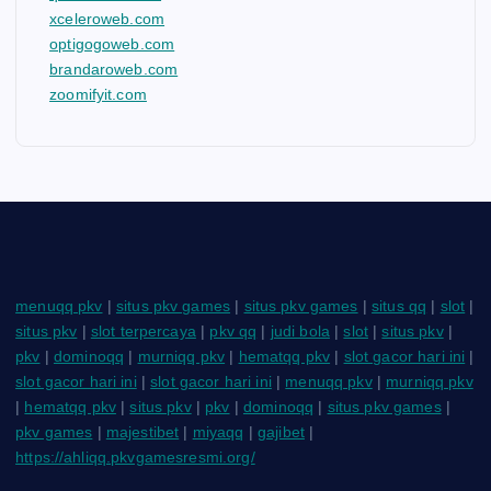
xceleroweb.com
optigogoweb.com
brandaroweb.com
zoomifyit.com
menuqq pkv
|
situs pkv games
|
situs pkv games
|
situs qq
|
slot
|
situs pkv
|
slot terpercaya
|
pkv qq
|
judi bola
|
slot
|
situs pkv
|
pkv
|
dominoqq
|
murniqq pkv
|
hematqq pkv
|
slot gacor hari ini
|
slot gacor hari ini
|
slot gacor hari ini
|
menuqq pkv
|
murniqq pkv
|
hematqq pkv
|
situs pkv
|
pkv
|
dominoqq
|
situs pkv games
|
pkv games
|
majestibet
|
miyaqq
|
gajibet
|
https://ahliqq.pkvgamesresmi.org/