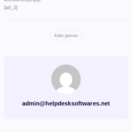
[ad_2]
pkv games
admin@helpdesksoftwares.net