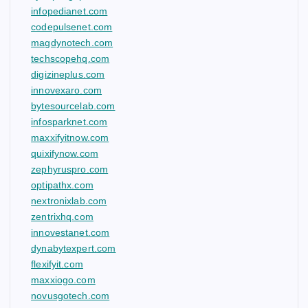
infopedianet.com
codepulsenet.com
magdynotech.com
techscopehq.com
digizineplus.com
innovexaro.com
bytesourcelab.com
infosparknet.com
maxxifyitnow.com
quixifynow.com
zephyruspro.com
optipathx.com
nextronixlab.com
zentrixhq.com
innovestanet.com
dynabytexpert.com
flexifyit.com
maxxiogo.com
novusgotech.com