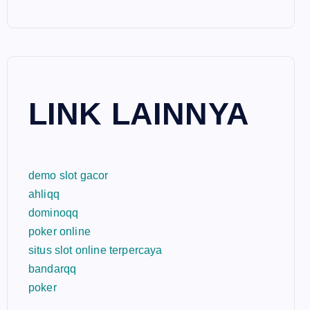
LINK LAINNYA
demo slot gacor
ahliqq
dominoqq
poker online
situs slot online terpercaya
bandarqq
poker