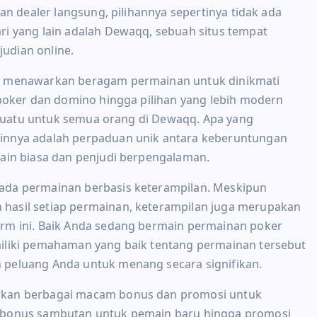
an dealer langsung, pilihannya sepertinya tidak ada
ri yang lain adalah Dewaqq, sebuah situs tempat
udian online.
ng menawarkan beragam permainan untuk dinikmati
 poker dan domino hingga pilihan yang lebih modern
sesuatu untuk semua orang di Dewaqq. Apa yang
ainnya adalah perpaduan unik antara keberuntungan
main biasa dan penjudi berpengalaman.
ada permainan berbasis keterampilan. Meskipun
hasil setiap permainan, keterampilan juga merupakan
orm ini. Baik Anda sedang bermain permainan poker
miliki pemahaman yang baik tentang permainan tersebut
 peluang Anda untuk menang secara signifikan.
arkan berbagai macam bonus dan promosi untuk
i bonus sambutan untuk pemain baru hingga promosi