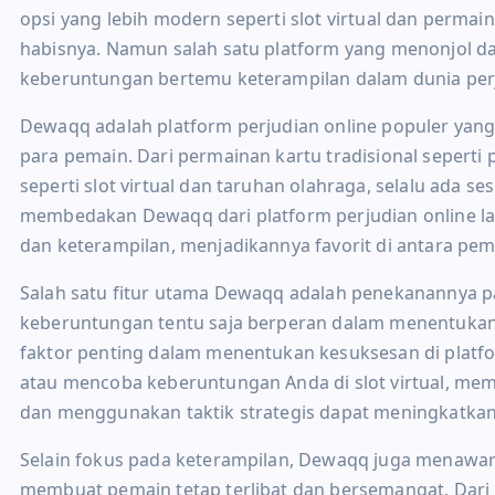
opsi yang lebih modern seperti slot virtual dan permain
habisnya. Namun salah satu platform yang menonjol da
keberuntungan bertemu keterampilan dalam dunia perj
Dewaqq adalah platform perjudian online populer ya
para pemain. Dari permainan kartu tradisional seperti
seperti slot virtual dan taruhan olahraga, selalu ada 
membedakan Dewaqq dari platform perjudian online l
dan keterampilan, menjadikannya favorit di antara pe
Salah satu fitur utama Dewaqq adalah penekanannya p
keberuntungan tentu saja berperan dalam menentukan 
faktor penting dalam menentukan kesuksesan di platf
atau mencoba keberuntungan Anda di slot virtual, me
dan menggunakan taktik strategis dapat meningkatkan
Selain fokus pada keterampilan, Dewaqq juga menaw
membuat pemain tetap terlibat dan bersemangat. Dar