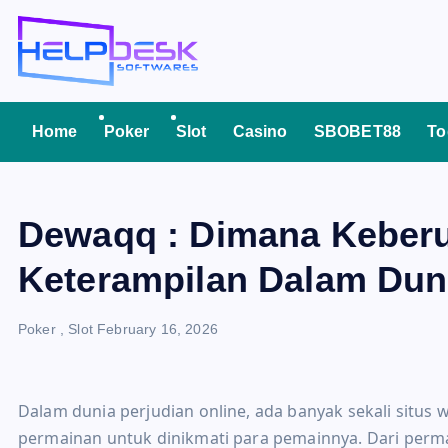
S
k
i
p
Mainkan di situs slot online gacor terpercaya yang
t
Home
Poker
Slot
Casino
SBOBET88
To
o
c
o
Dewaqq : Dimana Keber
n
t
Keterampilan Dalam Duni
e
n
Poker
,
Slot
February 16, 2026
t
Dalam dunia perjudian online, ada banyak sekali sit
permainan untuk dinikmati para pemainnya. Dari permai