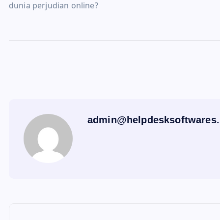
dunia perjudian online?
admin@helpdesksoftwares.
P