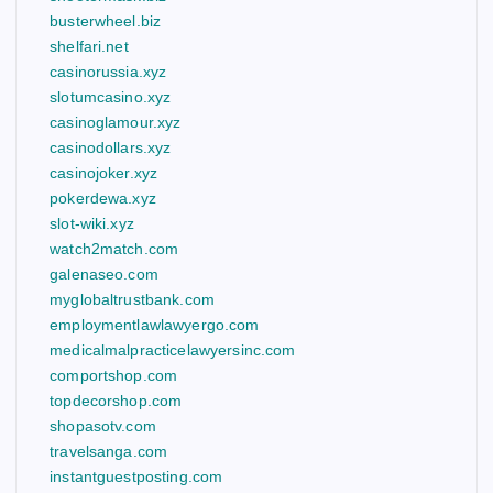
busterwheel.biz
shelfari.net
casinorussia.xyz
slotumcasino.xyz
casinoglamour.xyz
casinodollars.xyz
casinojoker.xyz
pokerdewa.xyz
slot-wiki.xyz
watch2match.com
galenaseo.com
myglobaltrustbank.com
employmentlawlawyergo.com
medicalmalpracticelawyersinc.com
comportshop.com
topdecorshop.com
shopasotv.com
travelsanga.com
instantguestposting.com