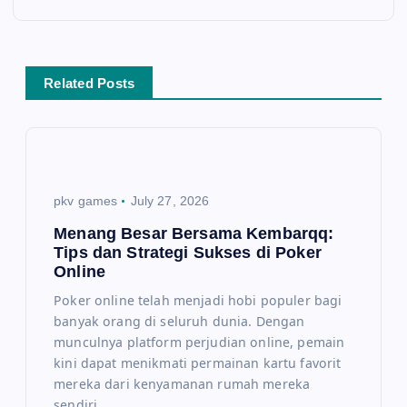
n
a
Related Posts
v
i
g
pkv games
July 27, 2026
a
Menang Besar Bersama Kembarqq:
Tips dan Strategi Sukses di Poker
Online
t
Poker online telah menjadi hobi populer bagi
i
banyak orang di seluruh dunia. Dengan
munculnya platform perjudian online, pemain
kini dapat menikmati permainan kartu favorit
o
mereka dari kenyamanan rumah mereka
sendiri.…