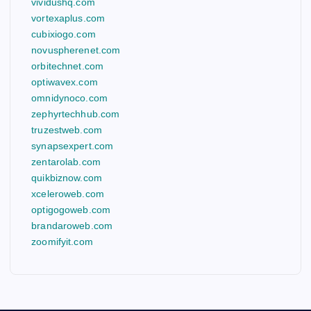
vividushq.com
vortexaplus.com
cubixiogo.com
novuspherenet.com
orbitechnet.com
optiwavex.com
omnidynoco.com
zephyrtechhub.com
truzestweb.com
synapsexpert.com
zentarolab.com
quikbiznow.com
xceleroweb.com
optigogoweb.com
brandaroweb.com
zoomifyit.com