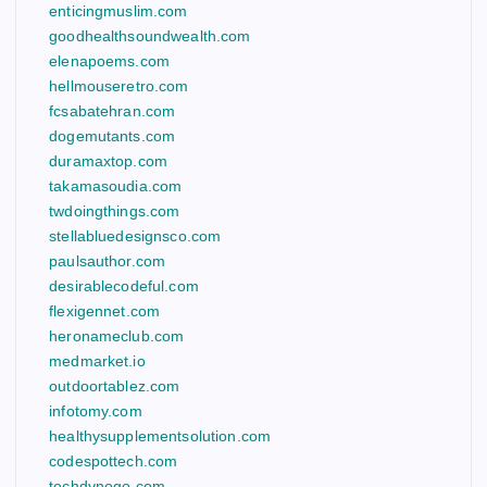
enticingmuslim.com
goodhealthsoundwealth.com
elenapoems.com
hellmouseretro.com
fcsabatehran.com
dogemutants.com
duramaxtop.com
takamasoudia.com
twdoingthings.com
stellabluedesignsco.com
paulsauthor.com
desirablecodeful.com
flexigennet.com
heronameclub.com
medmarket.io
outdoortablez.com
infotomy.com
healthysupplementsolution.com
codespottech.com
techdynogo.com