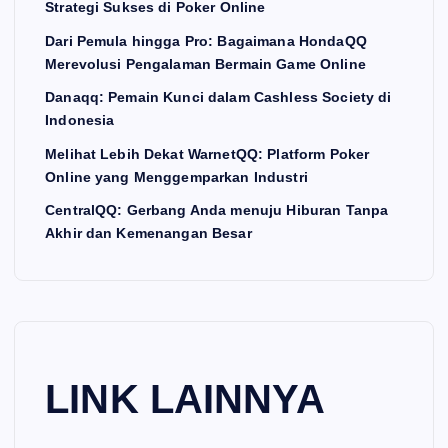
Strategi Sukses di Poker Online
Dari Pemula hingga Pro: Bagaimana HondaQQ
Merevolusi Pengalaman Bermain Game Online
Danaqq: Pemain Kunci dalam Cashless Society di
Indonesia
Melihat Lebih Dekat WarnetQQ: Platform Poker
Online yang Menggemparkan Industri
CentralQQ: Gerbang Anda menuju Hiburan Tanpa
Akhir dan Kemenangan Besar
LINK LAINNYA