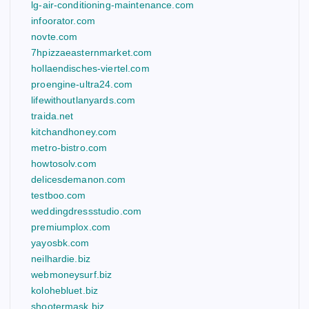
lg-air-conditioning-maintenance.com
infoorator.com
novte.com
7hpizzaeasternmarket.com
hollaendisches-viertel.com
proengine-ultra24.com
lifewithoutlanyards.com
traida.net
kitchandhoney.com
metro-bistro.com
howtosolv.com
delicesdemanon.com
testboo.com
weddingdressstudio.com
premiumplox.com
yayosbk.com
neilhardie.biz
webmoneysurf.biz
kolohebluet.biz
shootermask.biz