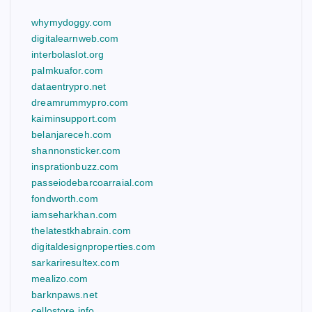
whymydoggy.com
digitalearnweb.com
interbolaslot.org
palmkuafor.com
dataentrypro.net
dreamrummypro.com
kaiminsupport.com
belanjareceh.com
shannonsticker.com
insprationbuzz.com
passeiodebarcoarraial.com
fondworth.com
iamseharkhan.com
thelatestkhabrain.com
digitaldesignproperties.com
sarkariresultex.com
mealizo.com
barknpaws.net
cellostore.info