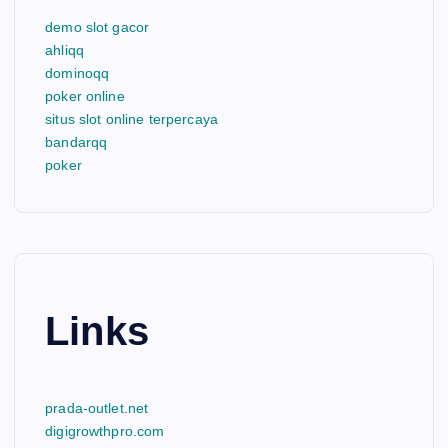
demo slot gacor
ahliqq
dominoqq
poker online
situs slot online terpercaya
bandarqq
poker
Links
prada-outlet.net
digigrowthpro.com