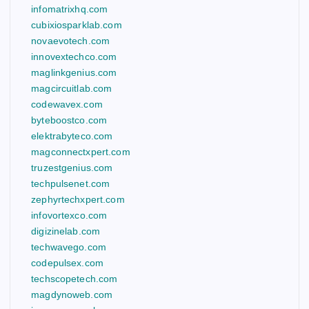
infomatrixhq.com
cubixiosparklab.com
novaevotech.com
innovextechco.com
maglinkgenius.com
magcircuitlab.com
codewavex.com
byteboostco.com
elektrabyteco.com
magconnectxpert.com
truzestgenius.com
techpulsenet.com
zephyrtechxpert.com
infovortexco.com
digizinelab.com
techwavego.com
codepulsex.com
techscopetech.com
magdynoweb.com