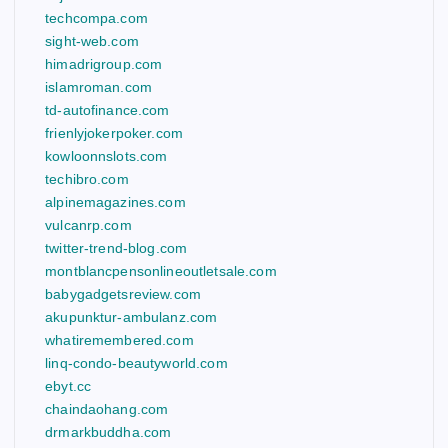
techcompa.com
sight-web.com
himadrigroup.com
islamroman.com
td-autofinance.com
frienlyjokerpoker.com
kowloonnslots.com
techibro.com
alpinemagazines.com
vulcanrp.com
twitter-trend-blog.com
montblancpensonlineoutletsale.com
babygadgetsreview.com
akupunktur-ambulanz.com
whatiremembered.com
linq-condo-beautyworld.com
ebyt.cc
chaindaohang.com
drmarkbuddha.com