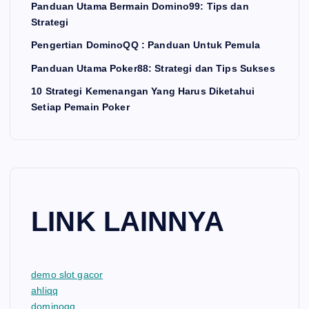
Panduan Utama Bermain Domino99: Tips dan
Strategi
Pengertian DominoQQ : Panduan Untuk Pemula
Panduan Utama Poker88: Strategi dan Tips Sukses
10 Strategi Kemenangan Yang Harus Diketahui
Setiap Pemain Poker
LINK LAINNYA
demo slot gacor
ahliqq
dominoqq