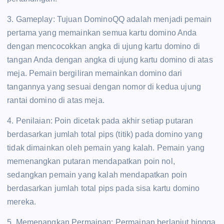
3. Gameplay: Tujuan DominoQQ adalah menjadi pemain
pertama yang memainkan semua kartu domino Anda
dengan mencocokkan angka di ujung kartu domino di
tangan Anda dengan angka di ujung kartu domino di atas
meja. Pemain bergiliran memainkan domino dari
tangannya yang sesuai dengan nomor di kedua ujung
rantai domino di atas meja.
4. Penilaian: Poin dicetak pada akhir setiap putaran
berdasarkan jumlah total pips (titik) pada domino yang
tidak dimainkan oleh pemain yang kalah. Pemain yang
memenangkan putaran mendapatkan poin nol,
sedangkan pemain yang kalah mendapatkan poin
berdasarkan jumlah total pips pada sisa kartu domino
mereka.
5. Memenangkan Permainan: Permainan berlanjut hingga