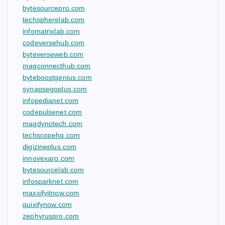
bytesourcepro.com
techspherelab.com
infomatrixlab.com
codeversehub.com
byteverseweb.com
magconnecthub.com
byteboostgenius.com
synapsegoplus.com
infopedianet.com
codepulsenet.com
magdynotech.com
techscopehq.com
digizineplus.com
innovexaro.com
bytesourcelab.com
infosparknet.com
maxxifyitnow.com
quixifynow.com
zephyruspro.com