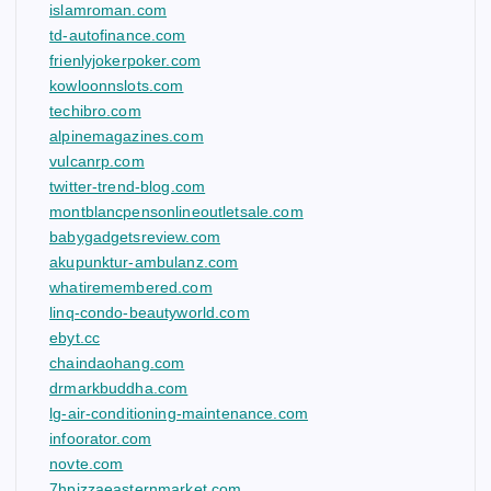
islamroman.com
td-autofinance.com
frienlyjokerpoker.com
kowloonnslots.com
techibro.com
alpinemagazines.com
vulcanrp.com
twitter-trend-blog.com
montblancpensonlineoutletsale.com
babygadgetsreview.com
akupunktur-ambulanz.com
whatiremembered.com
linq-condo-beautyworld.com
ebyt.cc
chaindaohang.com
drmarkbuddha.com
lg-air-conditioning-maintenance.com
infoorator.com
novte.com
7hpizzaeasternmarket.com