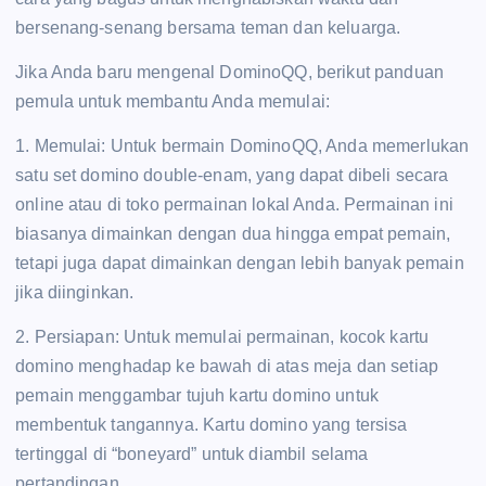
bersenang-senang bersama teman dan keluarga.
Jika Anda baru mengenal DominoQQ, berikut panduan
pemula untuk membantu Anda memulai:
1. Memulai: Untuk bermain DominoQQ, Anda memerlukan
satu set domino double-enam, yang dapat dibeli secara
online atau di toko permainan lokal Anda. Permainan ini
biasanya dimainkan dengan dua hingga empat pemain,
tetapi juga dapat dimainkan dengan lebih banyak pemain
jika diinginkan.
2. Persiapan: Untuk memulai permainan, kocok kartu
domino menghadap ke bawah di atas meja dan setiap
pemain menggambar tujuh kartu domino untuk
membentuk tangannya. Kartu domino yang tersisa
tertinggal di “boneyard” untuk diambil selama
pertandingan.