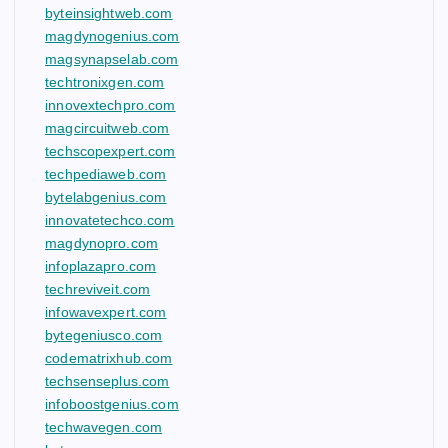
byteinsightweb.com
magdynogenius.com
magsynapselab.com
techtronixgen.com
innovextechpro.com
magcircuitweb.com
techscopexpert.com
techpediaweb.com
bytelabgenius.com
innovatetechco.com
magdynopro.com
infoplazapro.com
techreviveit.com
infowavexpert.com
bytegeniusco.com
codematrixhub.com
techsenseplus.com
infoboostgenius.com
techwavegen.com