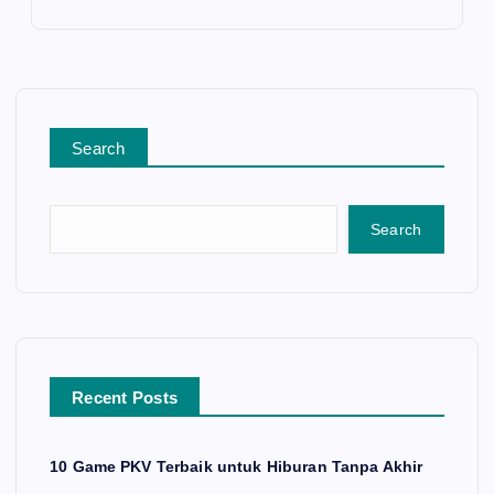
Search
Search
Recent Posts
10 Game PKV Terbaik untuk Hiburan Tanpa Akhir