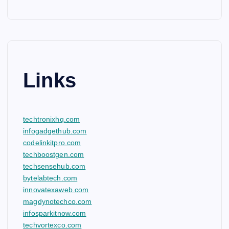
Links
techtronixhq.com
infogadgethub.com
codelinkitpro.com
techboostgen.com
techsensehub.com
bytelabtech.com
innovatexaweb.com
magdynotechco.com
infosparkitnow.com
techvortexco.com