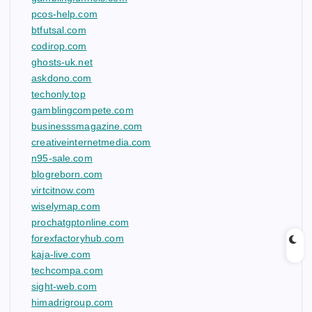
pcos-help.com
btfutsal.com
codirop.com
ghosts-uk.net
askdono.com
techonly.top
gamblingcompete.com
businesssmagazine.com
creativeinternetmedia.com
n95-sale.com
blogreborn.com
virtcitnow.com
wiselymap.com
prochatgptonline.com
forexfactoryhub.com
kaja-live.com
techcompa.com
sight-web.com
himadrigroup.com