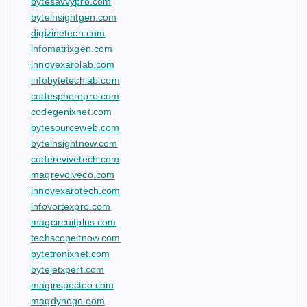
bytesavvypro.com
byteinsightgen.com
digizinetech.com
infomatrixgen.com
innovexarolab.com
infobytetechlab.com
codespherepro.com
codegenixnet.com
bytesourceweb.com
byteinsightnow.com
coderevivetech.com
magrevolveco.com
innovexarotech.com
infovortexpro.com
magcircuitplus.com
techscopeitnow.com
bytetronixnet.com
bytejetxpert.com
maginspectco.com
magdynogo.com