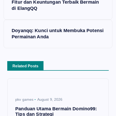
Fitur dan Keuntungan Terbaik Bermain
o
di ElangQQ
s
Doyanqq: Kunci untuk Membuka Potensi
t
Permainan Anda
n
a
Related Posts
v
i
g
pkv games
August 9, 2026
a
Panduan Utama Bermain Domino99:
Tips dan Strategi