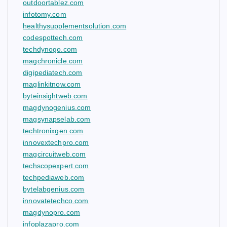
outdoortablez.com
infotomy.com
healthysupplementsolution.com
codespottech.com
techdynogo.com
magchronicle.com
digipediatech.com
maglinkitnow.com
byteinsightweb.com
magdynogenius.com
magsynapselab.com
techtronixgen.com
innovextechpro.com
magcircuitweb.com
techscopexpert.com
techpediaweb.com
bytelabgenius.com
innovatetechco.com
magdynopro.com
infoplazapro.com