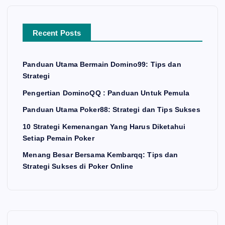
Recent Posts
Panduan Utama Bermain Domino99: Tips dan
Strategi
Pengertian DominoQQ : Panduan Untuk Pemula
Panduan Utama Poker88: Strategi dan Tips Sukses
10 Strategi Kemenangan Yang Harus Diketahui
Setiap Pemain Poker
Menang Besar Bersama Kembarqq: Tips dan
Strategi Sukses di Poker Online