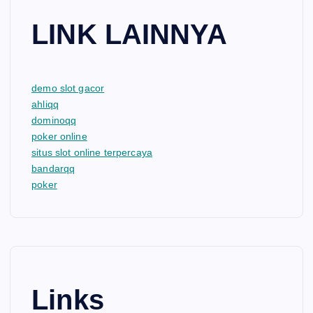
LINK LAINNYA
demo slot gacor
ahliqq
dominoqq
poker online
situs slot online terpercaya
bandarqq
poker
Links