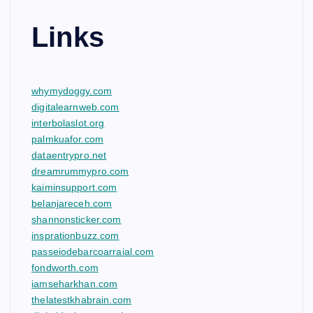
Links
whymydoggy.com
digitalearnweb.com
interbolaslot.org
palmkuafor.com
dataentrypro.net
dreamrummypro.com
kaiminsupport.com
belanjareceh.com
shannonsticker.com
insprationbuzz.com
passeiodebarcoarraial.com
fondworth.com
iamseharkhan.com
thelatestkhabrain.com