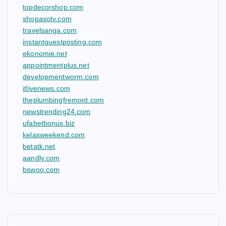
topdecorshop.com
shopasotv.com
travelsanga.com
instantguestposting.com
ekonomie.net
appointmentplus.net
developmentworm.com
itlivenews.com
theplumbingfremont.com
newstrending24.com
ufabetbonus.biz
kelasweekend.com
betatk.net
aandly.com
bswoo.com