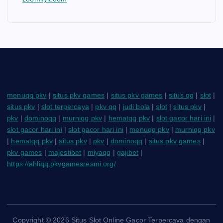
menuqq pkv
|
situs pkv games
|
situs pkv games
|
situs qq
|
slot
|
situs pkv
|
slot terpercaya
|
pkv qq
|
judi bola
|
slot
|
situs pkv
|
pkv
|
dominoqq
|
murniqq pkv
|
hematqq pkv
|
slot gacor hari ini
|
slot gacor hari ini
|
slot gacor hari ini
|
menuqq pkv
|
murniqq pkv
|
hematqq pkv
|
situs pkv
|
pkv
|
dominoqq
|
situs pkv games
|
pkv games
|
majestibet
|
miyaqq
|
gajibet
|
https://ahliqq.pkvgamesresmi.org/
Copyright © 2026 Situs Slot Online Gacor Terpercaya dengan