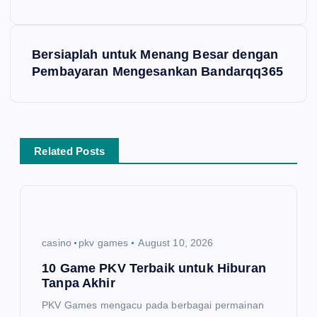
s
Bersiaplah untuk Menang Besar dengan
t
Pembayaran Mengesankan Bandarqq365
n
a
Related Posts
v
i
g
casino
pkv games
August 10, 2026
a
10 Game PKV Terbaik untuk Hiburan
Tanpa Akhir
t
PKV Games mengacu pada berbagai permainan