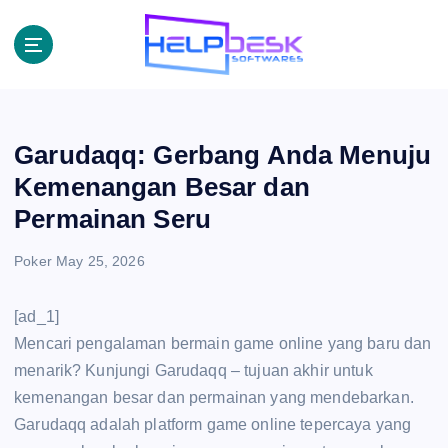
S
k
i
p
Mainkan di situs slot online gacor terpercaya yang
t
menawarkan bonus besar dan keamanan terbaik
untuk pengalaman bermain yang lebih aman dan
o
menguntungkan.
c
Garudaqq: Gerbang Anda Menuju
o
Kemenangan Besar dan
n
Permainan Seru
t
e
Poker
May 25, 2026
n
t
[ad_1]
Mencari pengalaman bermain game online yang baru dan
menarik? Kunjungi Garudaqq – tujuan akhir untuk
kemenangan besar dan permainan yang mendebarkan.
Garudaqq adalah platform game online tepercaya yang