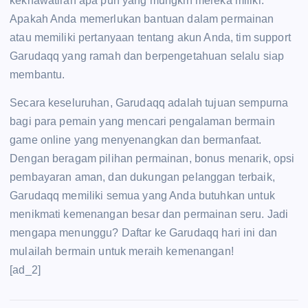
kekhawatiran apa pun yang mungkin mereka miliki.
Apakah Anda memerlukan bantuan dalam permainan
atau memiliki pertanyaan tentang akun Anda, tim support
Garudaqq yang ramah dan berpengetahuan selalu siap
membantu.
Secara keseluruhan, Garudaqq adalah tujuan sempurna
bagi para pemain yang mencari pengalaman bermain
game online yang menyenangkan dan bermanfaat.
Dengan beragam pilihan permainan, bonus menarik, opsi
pembayaran aman, dan dukungan pelanggan terbaik,
Garudaqq memiliki semua yang Anda butuhkan untuk
menikmati kemenangan besar dan permainan seru. Jadi
mengapa menunggu? Daftar ke Garudaqq hari ini dan
mulailah bermain untuk meraih kemenangan!
[ad_2]