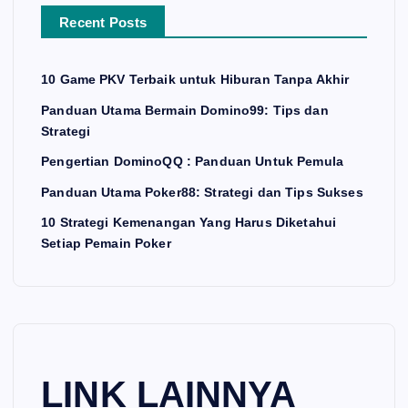
Recent Posts
10 Game PKV Terbaik untuk Hiburan Tanpa Akhir
Panduan Utama Bermain Domino99: Tips dan
Strategi
Pengertian DominoQQ : Panduan Untuk Pemula
Panduan Utama Poker88: Strategi dan Tips Sukses
10 Strategi Kemenangan Yang Harus Diketahui
Setiap Pemain Poker
LINK LAINNYA