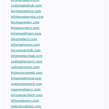
codematrixhub.com
techsenseplus.com
infoboostgenius.com
techwavegen.com
bytesavvypro.com
byteinsightgen.com
digizinetech.com
infomatrixgen.com
innovexarolab.com
infobytetechlab.com
codespherepro.com
codegenixnet.com
bytesourceweb.com
byteinsightnow.com
coderevivetech.com
magrevolveco.com
innovexarotech.com
infovortexpro.com
magcircuitplus.com