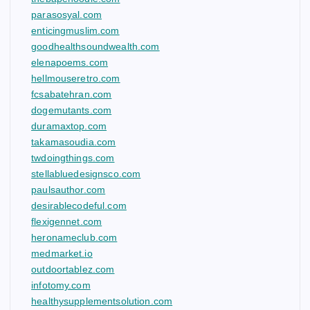
parasosyal.com
enticingmuslim.com
goodhealthsoundwealth.com
elenapoems.com
hellmouseretro.com
fcsabatehran.com
dogemutants.com
duramaxtop.com
takamasoudia.com
twdoingthings.com
stellabluedesignsco.com
paulsauthor.com
desirablecodeful.com
flexigennet.com
heronameclub.com
medmarket.io
outdoortablez.com
infotomy.com
healthysupplementsolution.com