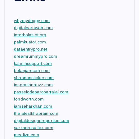
whymydoggy.com
digitalearnweb.com
interbolaslot.org
palmkuafor.com
dataentrypro.net
dreamrummypro.com
kaiminsupport.com
belanjareceh.com
shannonsticker.com
insprationbuzz.com
passeiodebarcoarraial.com
fondworth.com
iamseharkhan.com
thelatestkhabrain.com
digitaldesignproperties.com
sarkariresultex.com
mealizo.com