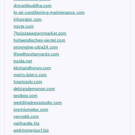
drmarkbuddha.com
lg-air-conditioning-maintenance.com
infoorator.com
novte.com
7hpizzaeasternmarket.com
hollaendisches-viertel.com
proengine-ultra24.com
lifewithoutlanyards.com
traida.net
kitchandhoney.com
metro-bistro.com
howtosolv.com
delicesdemanon.com
testboo.com
weddingdressstudio.com
premiumplox.com
yayosbk.com
neilhardie.biz
webmoneysurf.biz