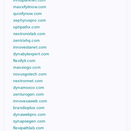
maxxifyitnow.com
quixifynow.com
zephyruspro.com
optipathx.com
nextronixlab.com
zentrixhq.com
innovestanet.com
dynabytexpert.com
flexifyit.com
maxxiogo.com
novusgotech.com
nextronnet.com
dynamoxco.com
zenturogen.com
innovexaweb.com
brandioplus.com
dynawebpro.com
synapsegen.com
flexipathlab.com