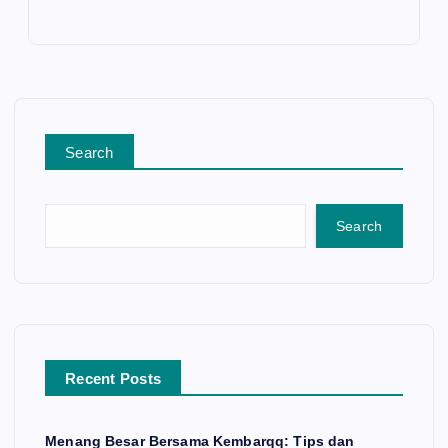
Search
Search
Recent Posts
Menang Besar Bersama Kembarqq: Tips dan