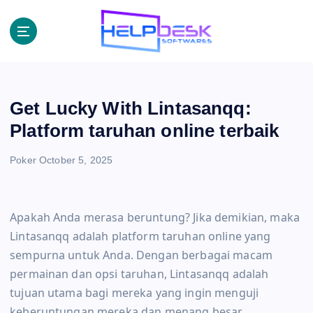
S
k
i
p
Mainkan di situs slot online gacor terpercaya
yang menawarkan bonus besar dan keamanan
t
terbaik untuk pengalaman bermain yang lebih
o
aman dan menguntungkan.
c
Get Lucky With Lintasanqq:
o
Platform taruhan online terbaik
n
t
Poker
October 5, 2025
e
n
t
Apakah Anda merasa beruntung? Jika demikian, maka
Lintasanqq adalah platform taruhan online yang
sempurna untuk Anda. Dengan berbagai macam
permainan dan opsi taruhan, Lintasanqq adalah
tujuan utama bagi mereka yang ingin menguji
keberuntungan mereka dan menang besar.