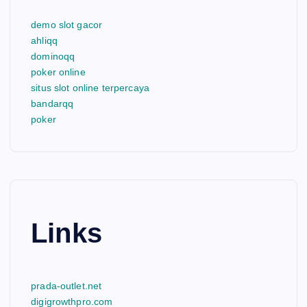
demo slot gacor
ahliqq
dominoqq
poker online
situs slot online terpercaya
bandarqq
poker
Links
prada-outlet.net
digigrowthpro.com