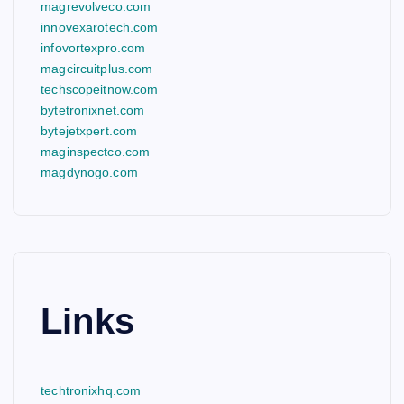
magrevolveco.com
innovexarotech.com
infovortexpro.com
magcircuitplus.com
techscopeitnow.com
bytetronixnet.com
bytejetxpert.com
maginspectco.com
magdynogo.com
Links
techtronixhq.com