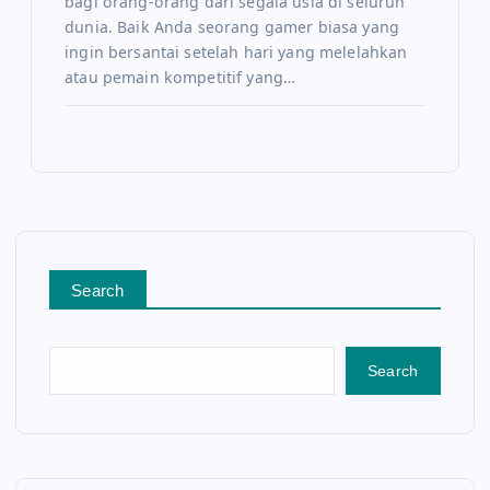
bagi orang-orang dari segala usia di seluruh
dunia. Baik Anda seorang gamer biasa yang
ingin bersantai setelah hari yang melelahkan
atau pemain kompetitif yang…
Search
Search