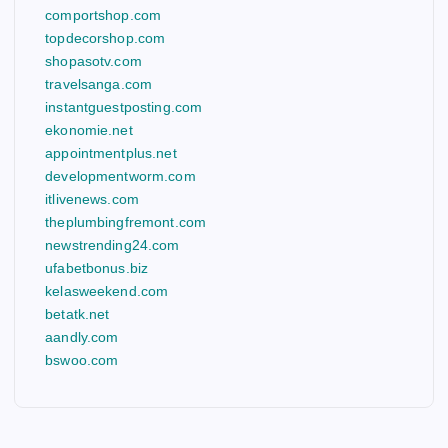
comportshop.com
topdecorshop.com
shopasotv.com
travelsanga.com
instantguestposting.com
ekonomie.net
appointmentplus.net
developmentworm.com
itlivenews.com
theplumbingfremont.com
newstrending24.com
ufabetbonus.biz
kelasweekend.com
betatk.net
aandly.com
bswoo.com