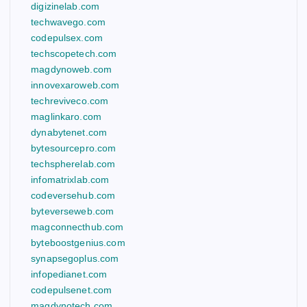
digizinelab.com
techwavego.com
codepulsex.com
techscopetech.com
magdynoweb.com
innovexaroweb.com
techreviveco.com
maglinkaro.com
dynabytenet.com
bytesourcepro.com
techspherelab.com
infomatrixlab.com
codeversehub.com
byteverseweb.com
magconnecthub.com
byteboostgenius.com
synapsegoplus.com
infopedianet.com
codepulsenet.com
magdynotech.com