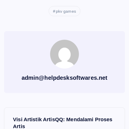
pkv games
admin@helpdesksoftwares.net
P
Visi Artistik ArtisQQ: Mendalami Proses
o
Artis