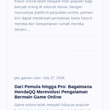
Poker online telah menjadi hobi populer bagi
i
banyak orang di seluruh dunia. Dengan
munculnya platform perjudian online, pemain
kini dapat menikmati permainan kartu favorit
o
mereka dari kenyamanan rumah mereka
sendiri.…
n
pkv games
slot
July 27, 2026
Dari Pemula hingga Pro: Bagaimana
HondaQQ Merevolusi Pengalaman
Bermain Game Online
Game online telah menjadi hiburan populer