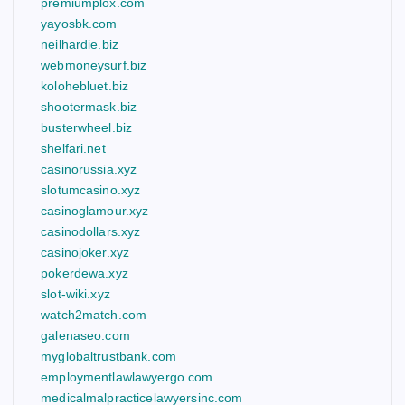
premiumplox.com
yayosbk.com
neilhardie.biz
webmoneysurf.biz
kolohebluet.biz
shootermask.biz
busterwheel.biz
shelfari.net
casinorussia.xyz
slotumcasino.xyz
casinoglamour.xyz
casinodollars.xyz
casinojoker.xyz
pokerdewa.xyz
slot-wiki.xyz
watch2match.com
galenaseo.com
myglobaltrustbank.com
employmentlawlawyergo.com
medicalmalpracticelawyersinc.com