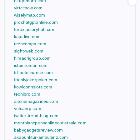
blogreborn.com
virtcitnow.com
wiselymap.com
prochatgptonline.com
forexfactoryhub.com
kaja-live.com
techcompa.com
sight-web.com
himadrigroup.com
islamroman.com
td-autofinance.com
frienlyjokerpoker.com
kowloonnslots.com
techibro.com
alpinemagazines.com
vulcanrp.com
twitter-trend-blog.com
montblancpensonlineoutletsale.com
babygadgetsreview.com
akupunktur-ambulanz.com