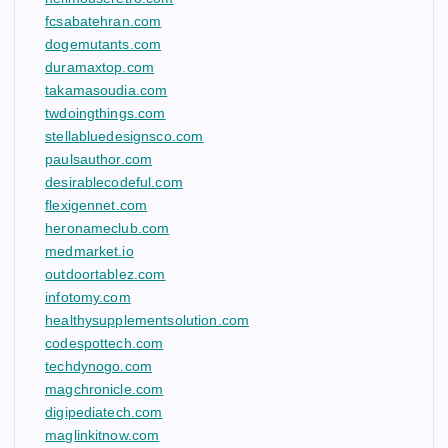
fcsabatehran.com
dogemutants.com
duramaxtop.com
takamasoudia.com
twdoingthings.com
stellabluedesignsco.com
paulsauthor.com
desirablecodeful.com
flexigennet.com
heronameclub.com
medmarket.io
outdoortablez.com
infotomy.com
healthysupplementsolution.com
codespottech.com
techdynogo.com
magchronicle.com
digipediatech.com
maglinkitnow.com