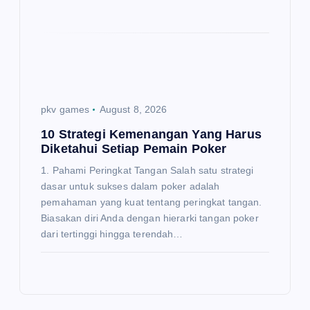
pkv games
August 8, 2026
10 Strategi Kemenangan Yang Harus
Diketahui Setiap Pemain Poker
1. Pahami Peringkat Tangan Salah satu strategi
dasar untuk sukses dalam poker adalah
pemahaman yang kuat tentang peringkat tangan.
Biasakan diri Anda dengan hierarki tangan poker
dari tertinggi hingga terendah…