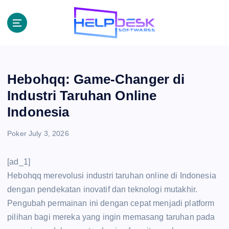
S
k
i
p
Mainkan di situs slot online gacor terpercaya yang
t
menawarkan bonus besar dan keamanan terbaik
untuk pengalaman bermain yang lebih aman dan
o
menguntungkan.
c
Hebohqq: Game-Changer di
o
Industri Taruhan Online
n
Indonesia
t
e
Poker
July 3, 2026
n
t
[ad_1]
Hebohqq merevolusi industri taruhan online di Indonesia
dengan pendekatan inovatif dan teknologi mutakhir.
Pengubah permainan ini dengan cepat menjadi platform
pilihan bagi mereka yang ingin memasang taruhan pada