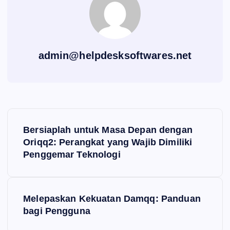
admin@helpdesksoftwares.net
P
Bersiaplah untuk Masa Depan dengan
o
Oriqq2: Perangkat yang Wajib Dimiliki
Penggemar Teknologi
s
t
Melepaskan Kekuatan Damqq: Panduan
bagi Pengguna
n