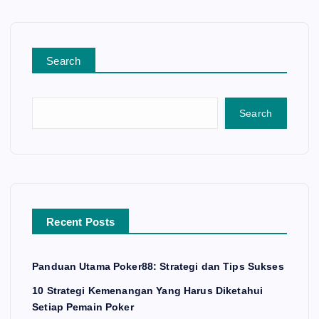
Search
Search
Recent Posts
Panduan Utama Poker88: Strategi dan Tips Sukses
10 Strategi Kemenangan Yang Harus Diketahui
Setiap Pemain Poker