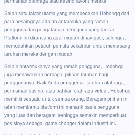
permainan olahraga atau kasino favorit mereka.
Salah satu faktor utama yang membedakan Hebohqq dari
para pesaingnya adalah antarmuka yang ramah
pengguna dan pengalaman pengguna yang lancar.
Platform ini dirancang agar mudah dinavigasi, sehingga
memudahkan petaruh pemula sekalipun untuk memasang
taruhan mereka dengan mudah.
Selain antarmukanya yang ramah pengguna, Hebohqq
juga menawarkan berbagai pilihan taruhan bagi
penggunanya. Baik Anda penggemar taruhan olahraga,
permainan kasino, atau bahkan olahraga virtual, Hebohqq
memiliki sesuatu untuk semua orang. Beragam pilihan ini
telah membantu platform ini menarik basis pengguna
yang luas dan beragam, sehingga semakin memperkuat
posisinya sebagai game changer dalam industri ini.