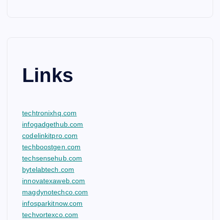
Links
techtronixhq.com
infogadgethub.com
codelinkitpro.com
techboostgen.com
techsensehub.com
bytelabtech.com
innovatexaweb.com
magdynotechco.com
infosparkitnow.com
techvortexco.com