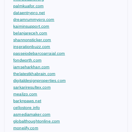
palmkuafor.com
dataentrypro.net
dreamrummypro.com
kaiminsupport.com
belanjareceh.com
shannonsticker.com
insprationbuzz.com
passeiodebarcoarraial.com
fondworth.com
iamseharkhan.com
thelatestkhabrain.com
digitaldesignproperties.com
sarkariresultex.com
mealizo.com
barknpaws.net
cellostore.info
asmediamaker.com
globalthoughtonline.com
moneiify.com