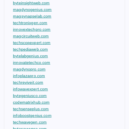
byteinsightweb.com
magdynogenius.com
magsynapselab.com
techtronixgen.com
innovextechpro.com
magcircuitweb.com
techscopexpert.com
techpediaweb.com
bytelabgenius.com
innovatetechco.com
magdynopro.com
infoplazapro.com
techreviveit.com
infowavexpert.com
bytegeniusco.com
codematrixhub.com
techsenseplus.com
infoboostgenius.com
techwavegen.com
bytesavvypro.com