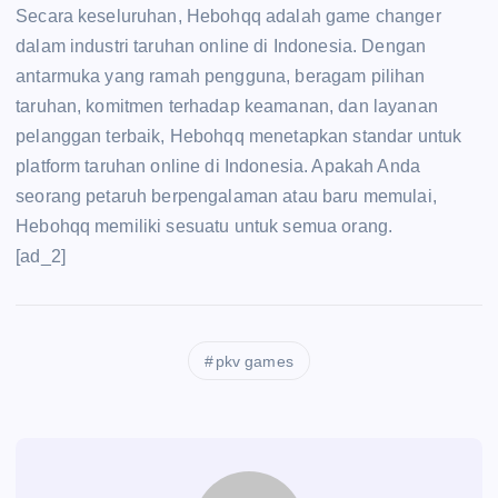
Secara keseluruhan, Hebohqq adalah game changer
dalam industri taruhan online di Indonesia. Dengan
antarmuka yang ramah pengguna, beragam pilihan
taruhan, komitmen terhadap keamanan, dan layanan
pelanggan terbaik, Hebohqq menetapkan standar untuk
platform taruhan online di Indonesia. Apakah Anda
seorang petaruh berpengalaman atau baru memulai,
Hebohqq memiliki sesuatu untuk semua orang.
[ad_2]
pkv games