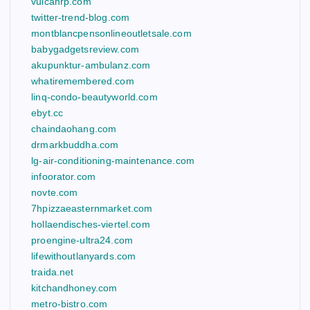
vulcanrp.com
twitter-trend-blog.com
montblancpensonlineoutletsale.com
babygadgetsreview.com
akupunktur-ambulanz.com
whatiremembered.com
linq-condo-beautyworld.com
ebyt.cc
chaindaohang.com
drmarkbuddha.com
lg-air-conditioning-maintenance.com
infoorator.com
novte.com
7hpizzaeasternmarket.com
hollaendisches-viertel.com
proengine-ultra24.com
lifewithoutlanyards.com
traida.net
kitchandhoney.com
metro-bistro.com