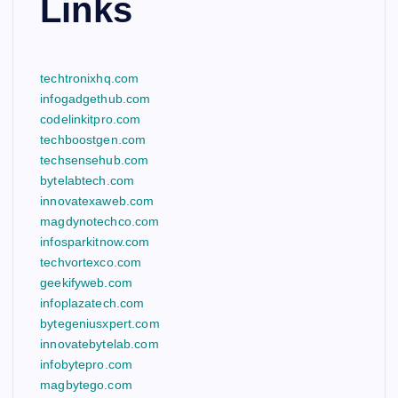
Links
techtronixhq.com
infogadgethub.com
codelinkitpro.com
techboostgen.com
techsensehub.com
bytelabtech.com
innovatexaweb.com
magdynotechco.com
infosparkitnow.com
techvortexco.com
geekifyweb.com
infoplazatech.com
bytegeniusxpert.com
innovatebytelab.com
infobytepro.com
magbytego.com