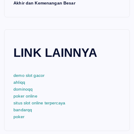
Akhir dan Kemenangan Besar
LINK LAINNYA
demo slot gacor
ahliqq
dominoqq
poker online
situs slot online terpercaya
bandarqq
poker