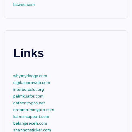
bswoo.com
Links
whymydoggy.com
digitalearnweb.com
interbolaslot.org
palmkuafor.com
dataentrypro.net
dreamrummypro.com
kaiminsupport.com
belanjareceh.com
shannonsticker.com