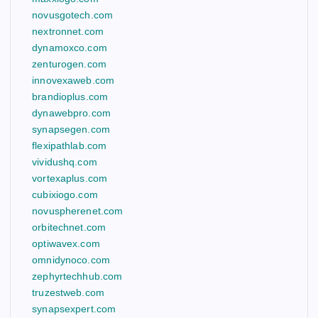
novusgotech.com
nextronnet.com
dynamoxco.com
zenturogen.com
innovexaweb.com
brandioplus.com
dynawebpro.com
synapsegen.com
flexipathlab.com
vividushq.com
vortexaplus.com
cubixiogo.com
novuspherenet.com
orbitechnet.com
optiwavex.com
omnidynoco.com
zephyrtechhub.com
truzestweb.com
synapsexpert.com