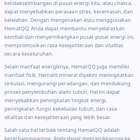
ketidakseimbangan di pusat energi kita, atau chakra,
dapat menyebabkan perasaan stres, kecemasan, dan
kelelahan. Dengan mengenakan atau menggunakan
HematQQ, Anda dapat membantu menyelaraskan
kembali dan menyeimbangkan pusat-pusat energi ini,
mempromosikan rasa kesejahteraan dan vitalitas
secara keseluruhan.
Selain manfaat energiknya, HematQQ juga memiliki
manfaat fisik. Hematit mineral diyakini meningkatkan
sirkulasi, mengurangi peradangan, dan mendukung
proses penyembuhan alami tubuh. Hal ini dapat
menyebabkan peningkatan tingkat energi,
peningkatan fungsi kekebalan tubuh, dan rasa
vitalitas dan kesejahteraan yang lebih besar.
Salah satu hal terbaik tentang HematQQ adalah
keserbagunaannya. Anda dapat memasukkannya ke