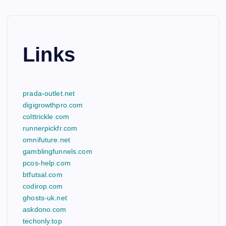
Links
prada-outlet.net
digigrowthpro.com
colttrickle.com
runnerpickfr.com
omnifuture.net
gamblingfunnels.com
pcos-help.com
btfutsal.com
codirop.com
ghosts-uk.net
askdono.com
techonly.top