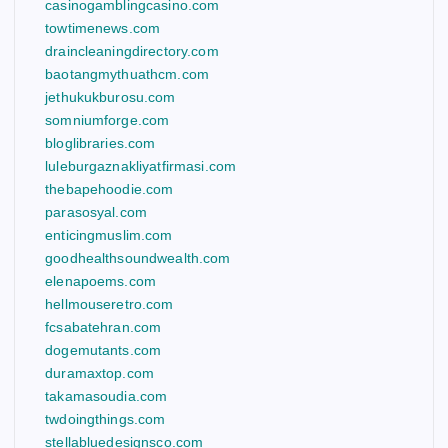
casinogamblingcasino.com
towtimenews.com
draincleaningdirectory.com
baotangmythuathcm.com
jethukukburosu.com
somniumforge.com
bloglibraries.com
luleburgaznakliyatfirmasi.com
thebapehoodie.com
parasosyal.com
enticingmuslim.com
goodhealthsoundwealth.com
elenapoems.com
hellmouseretro.com
fcsabatehran.com
dogemutants.com
duramaxtop.com
takamasoudia.com
twdoingthings.com
stellabluedesignsco.com