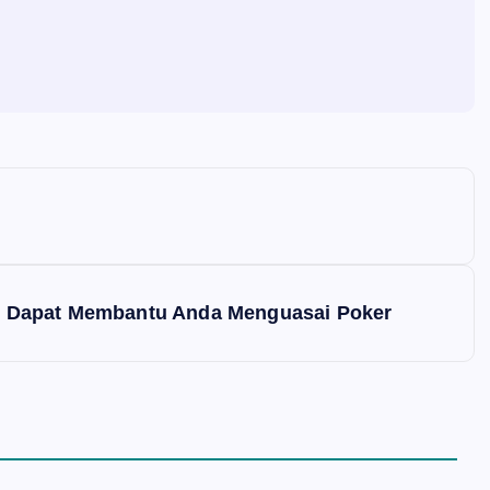
q Dapat Membantu Anda Menguasai Poker