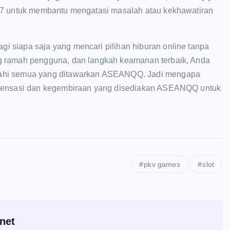
4/7 untuk membantu mengatasi masalah atau kekhawatiran
 siapa saja yang mencari pilihan hiburan online tanpa
g ramah pengguna, dan langkah keamanan terbaik, Anda
jahi semua yang ditawarkan ASEANQQ. Jadi mengapa
a sensasi dan kegembiraan yang disediakan ASEANQQ untuk
pkv games
slot
net