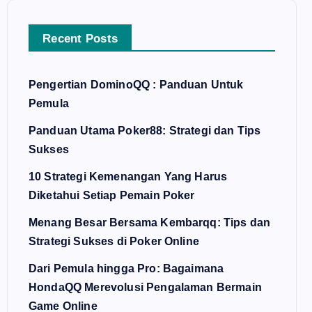
Recent Posts
Pengertian DominoQQ : Panduan Untuk
Pemula
Panduan Utama Poker88: Strategi dan Tips
Sukses
10 Strategi Kemenangan Yang Harus
Diketahui Setiap Pemain Poker
Menang Besar Bersama Kembarqq: Tips dan
Strategi Sukses di Poker Online
Dari Pemula hingga Pro: Bagaimana
HondaQQ Merevolusi Pengalaman Bermain
Game Online