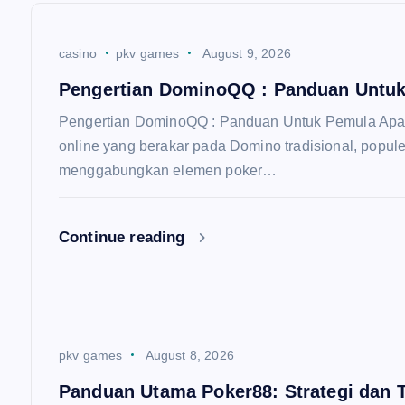
a
v
casino
pkv games
August 9, 2026
Pengertian DominoQQ : Panduan Untu
i
Pengertian DominoQQ : Panduan Untuk Pemula Apa
online yang berakar pada Domino tradisional, popul
g
menggabungkan elemen poker…
a
Continue reading
t
i
o
pkv games
August 8, 2026
Panduan Utama Poker88: Strategi dan 