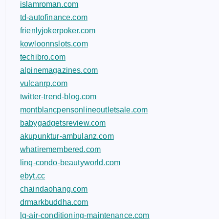
islamroman.com
td-autofinance.com
frienlyjokerpoker.com
kowloonnslots.com
techibro.com
alpinemagazines.com
vulcanrp.com
twitter-trend-blog.com
montblancpensonlineoutletsale.com
babygadgetsreview.com
akupunktur-ambulanz.com
whatiremembered.com
linq-condo-beautyworld.com
ebyt.cc
chaindaohang.com
drmarkbuddha.com
lg-air-conditioning-maintenance.com