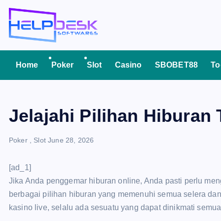
S
k
i
p
Mainkan di situs slot online gacor terpercaya yang mena
t
Home
Poker
Slot
Casino
SBOBET88
To
o
c
o
Jelajahi Pilihan Hibura
n
t
e
Poker
,
Slot
June 28, 2026
n
t
[ad_1]
Jika Anda penggemar hiburan online, Anda pasti perlu me
berbagai pilihan hiburan yang memenuhi semua selera dan 
kasino live, selalu ada sesuatu yang dapat dinikmati sem