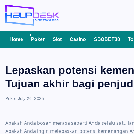
S
k
i
p
Mainkan di situs slot online gacor terpercaya yang
t
Home
Poker
Slot
Casino
SBOBET88
To
o
c
o
Lepaskan potensi kemen
n
t
Tujuan akhir bagi penjud
e
n
Poker
July 26, 2025
t
Apakah Anda bosan merasa seperti Anda selalu satu lan
Apakah Anda ingin melepaskan potensi kemenangan And