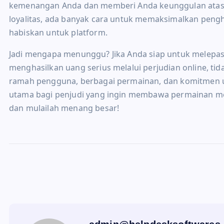
kemenangan Anda dan memberi Anda keunggulan atas k
loyalitas, ada banyak cara untuk memaksimalkan pen
habiskan untuk platform.
Jadi mengapa menunggu? Jika Anda siap untuk melepa
menghasilkan uang serius melalui perjudian online, ti
ramah pengguna, berbagai permainan, dan komitmen u
utama bagi penjudi yang ingin membawa permainan mere
dan mulailah menang besar!