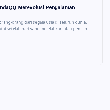
ondaQQ Merevolusi Pengalaman
rang-orang dari segala usia di seluruh dunia.
tai setelah hari yang melelahkan atau pemain