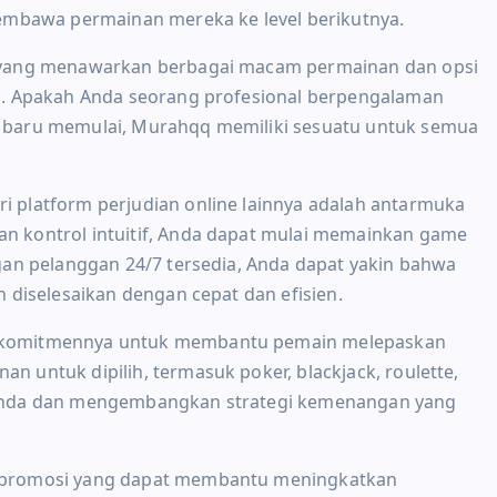
membawa permainan mereka ke level berikutnya.
a yang menawarkan berbagai macam permainan dan opsi
n. Apakah Anda seorang profesional berpengalaman
 baru memulai, Murahqq memiliki sesuatu untuk semua
 platform perjudian online lainnya adalah antarmuka
 kontrol intuitif, Anda dapat mulai memainkan game
gan pelanggan 24/7 tersedia, Anda dapat yakin bahwa
 diselesaikan dengan cepat dan efisien.
 komitmennya untuk membantu pemain melepaskan
untuk dipilih, termasuk poker, blackjack, roulette,
 Anda dan mengembangkan strategi kemenangan yang
 promosi yang dapat membantu meningkatkan