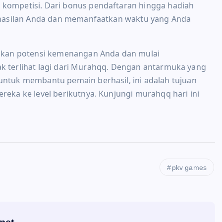
ompetisi. Dari bonus pendaftaran hingga hadiah
ghasilan Anda dan memanfaatkan waktu yang Anda
skan potensi kemenangan Anda dan mulai
dak terlihat lagi dari Murahqq. Dengan antarmuka yang
ntuk membantu pemain berhasil, ini adalah tujuan
ka ke level berikutnya. Kunjungi murahqq hari ini
pkv games