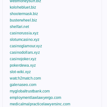
webmoneysurf.biz
kolohebluet.biz
shootermask.biz
busterwheel.biz
shelfari.net
casinorussia.xyz
slotumcasino.xyz
casinoglamour.xyz
casinodollars.xyz
casinojoker.xyz
pokerdewa.xyz
slot-wiki.xyz
watch2match.com
galenaseo.com
myglobaltrustbank.com
employmentlawlawyergo.com
medicalmalpracticelawyersinc.com