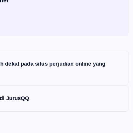
net
h dekat pada situs perjudian online yang
 di JurusQQ