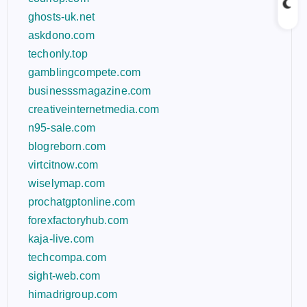
ghosts-uk.net
askdono.com
techonly.top
gamblingcompete.com
businesssmagazine.com
creativeinternetmedia.com
n95-sale.com
blogreborn.com
virtcitnow.com
wiselymap.com
prochatgptonline.com
forexfactoryhub.com
kaja-live.com
techcompa.com
sight-web.com
himadrigroup.com