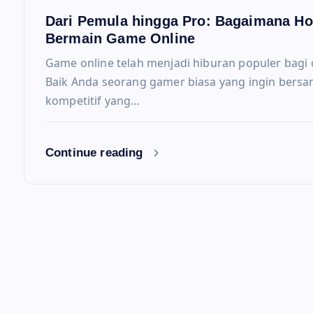
n
Dari Pemula hingga Pro: Bagaimana H
Bermain Game Online
Game online telah menjadi hiburan populer bagi o
Baik Anda seorang gamer biasa yang ingin bersan
kompetitif yang…
Continue reading