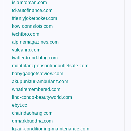
islamroman.com
td-autofinance.com
frienlyjokerpoker.com
kowloonnslots.com
techibro.com
alpinemagazines.com
vulcanrp.com
twitter-trend-blog.com
montblancpensonlineoutletsale.com
babygadgetsreview.com
akupunktur-ambulanz.com
whatiremembered.com
linq-condo-beautyworld.com
ebyt.cc
chaindaohang.com
drmarkbuddha.com
lg-air-conditioning-maintenance.com