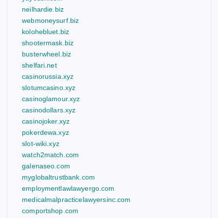
neilhardie.biz
webmoneysurf.biz
kolohebluet.biz
shootermask.biz
busterwheel.biz
shelfari.net
casinorussia.xyz
slotumcasino.xyz
casinoglamour.xyz
casinodollars.xyz
casinojoker.xyz
pokerdewa.xyz
slot-wiki.xyz
watch2match.com
galenaseo.com
myglobaltrustbank.com
employmentlawlawyergo.com
medicalmalpracticelawyersinc.com
comportshop.com