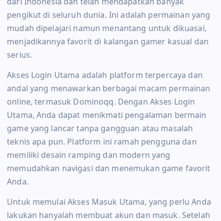
dari Indonesia dan telah mendapatkan banyak
pengikut di seluruh dunia. Ini adalah permainan yang
mudah dipelajari namun menantang untuk dikuasai,
menjadikannya favorit di kalangan gamer kasual dan
serius.
Akses Login Utama adalah platform terpercaya dan
andal yang menawarkan berbagai macam permainan
online, termasuk Dominoqq. Dengan Akses Login
Utama, Anda dapat menikmati pengalaman bermain
game yang lancar tanpa gangguan atau masalah
teknis apa pun. Platform ini ramah pengguna dan
memiliki desain ramping dan modern yang
memudahkan navigasi dan menemukan game favorit
Anda.
Untuk memulai Akses Masuk Utama, yang perlu Anda
lakukan hanyalah membuat akun dan masuk. Setelah