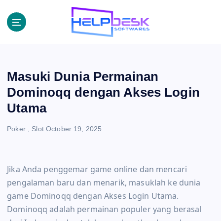
S
k
i
p
Mainkan di situs slot online gacor terpercaya
yang menawarkan bonus besar dan keamanan
t
terbaik untuk pengalaman bermain yang lebih
o
aman dan menguntungkan.
c
Masuki Dunia Permainan
o
Dominoqq dengan Akses Login
n
Utama
t
e
Poker
,
Slot
October 19, 2025
n
t
Jika Anda penggemar game online dan mencari
pengalaman baru dan menarik, masuklah ke dunia
game Dominoqq dengan Akses Login Utama.
Dominoqq adalah permainan populer yang berasal