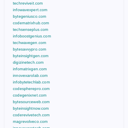
techreviveit.com
infowavexpert.com
bytegeniusco.com
codematrixhub.com
techsenseplus.com
infoboostgenius.com
techwavegen.com
bytesavvypro.com
byteinsightgen.com
digizinetech.com
infomatrixgen.com
innovexarolab.com
infobytetechlab.com
codespherepro.com
codegenixnet.com
bytesourceweb.com
byteinsightnow.com
coderevivetech.com
magrevolveco.com
innovexarotech.com