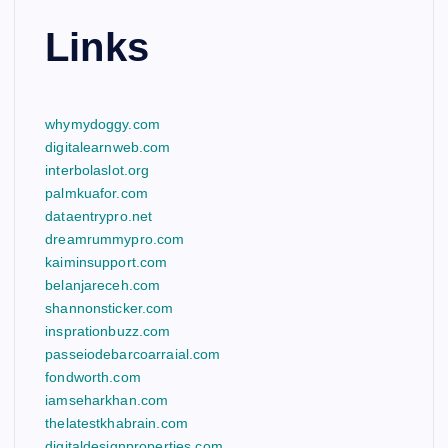
Links
whymydoggy.com
digitalearnweb.com
interbolaslot.org
palmkuafor.com
dataentrypro.net
dreamrummypro.com
kaiminsupport.com
belanjareceh.com
shannonsticker.com
insprationbuzz.com
passeiodebarcoarraial.com
fondworth.com
iamseharkhan.com
thelatestkhabrain.com
digitaldesignproperties.com