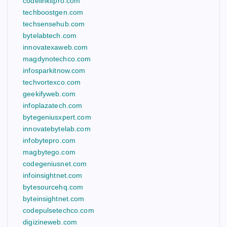
codelinkitpro.com
techboostgen.com
techsensehub.com
bytelabtech.com
innovatexaweb.com
magdynotechco.com
infosparkitnow.com
techvortexco.com
geekifyweb.com
infoplazatech.com
bytegeniusxpert.com
innovatebytelab.com
infobytepro.com
magbytego.com
codegeniusnet.com
infoinsightnet.com
bytesourcehq.com
byteinsightnet.com
codepulsetechco.com
digizineweb.com