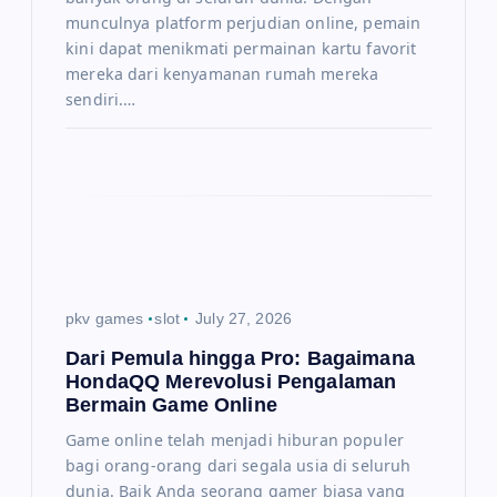
munculnya platform perjudian online, pemain
o
kini dapat menikmati permainan kartu favorit
mereka dari kenyamanan rumah mereka
n
sendiri.…
pkv games
slot
July 27, 2026
Dari Pemula hingga Pro: Bagaimana
HondaQQ Merevolusi Pengalaman
Bermain Game Online
Game online telah menjadi hiburan populer
bagi orang-orang dari segala usia di seluruh
dunia. Baik Anda seorang gamer biasa yang