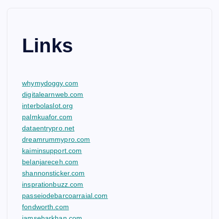
Links
whymydoggy.com
digitalearnweb.com
interbolaslot.org
palmkuafor.com
dataentrypro.net
dreamrummypro.com
kaiminsupport.com
belanjareceh.com
shannonsticker.com
insprationbuzz.com
passeiodebarcoarraial.com
fondworth.com
iamseharkhan.com