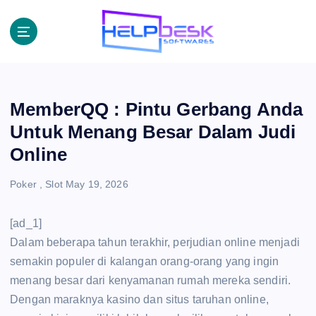
S
k
i
p
Mainkan di situs slot online gacor terpercaya yang
t
menawarkan bonus besar dan keamanan terbaik
untuk pengalaman bermain yang lebih aman dan
o
menguntungkan.
c
MemberQQ : Pintu Gerbang Anda
o
Untuk Menang Besar Dalam Judi
n
Online
t
e
Poker
,
Slot
May 19, 2026
n
t
[ad_1]
Dalam beberapa tahun terakhir, perjudian online menjadi
semakin populer di kalangan orang-orang yang ingin
menang besar dari kenyamanan rumah mereka sendiri.
Dengan maraknya kasino dan situs taruhan online,