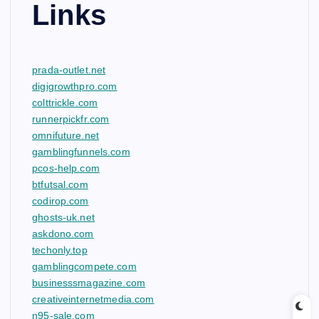
Links
prada-outlet.net
digigrowthpro.com
colttrickle.com
runnerpickfr.com
omnifuture.net
gamblingfunnels.com
pcos-help.com
btfutsal.com
codirop.com
ghosts-uk.net
askdono.com
techonly.top
gamblingcompete.com
businesssmagazine.com
creativeinternetmedia.com
n95-sale.com