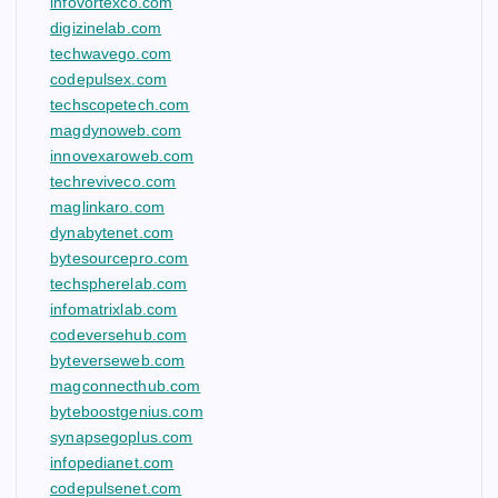
infovortexco.com
digizinelab.com
techwavego.com
codepulsex.com
techscopetech.com
magdynoweb.com
innovexaroweb.com
techreviveco.com
maglinkaro.com
dynabytenet.com
bytesourcepro.com
techspherelab.com
infomatrixlab.com
codeversehub.com
byteverseweb.com
magconnecthub.com
byteboostgenius.com
synapsegoplus.com
infopedianet.com
codepulsenet.com