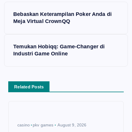
P
Bebaskan Keterampilan Poker Anda di
o
Meja Virtual CrownQQ
s
Temukan Hobiqq: Game-Changer di
t
Industri Game Online
n
a
Related Posts
v
i
g
casino
pkv games
August 9, 2026