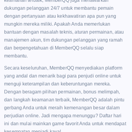
keamanan terbaik, MemberQQ juga menawarkan
dukungan pelanggan 24/7 untuk membantu pemain
dengan pertanyaan atau kekhawatiran apa pun yang
mungkin mereka miliki. Apakah Anda memerlukan
bantuan dengan masalah teknis, aturan permainan, atau
manajemen akun, tim dukungan pelanggan yang ramah
dan berpengetahuan di MemberQQ selalu siap
membantu.
Secara keseluruhan, MemberQQ menyediakan platform
yang andal dan menarik bagi para penjudi online untuk
menguji keterampilan dan keberuntungan mereka.
Dengan beragam pilihan permainan, bonus melimpah,
dan langkah keamanan terbaik, MemberQQ adalah pintu
gerbang Anda untuk meraih kemenangan besar dalam
perjudian online. Jadi mengapa menunggu? Daftar hari
ini dan mulai mainkan game favorit Anda untuk mendapat
kesempatan menjadi kaya!