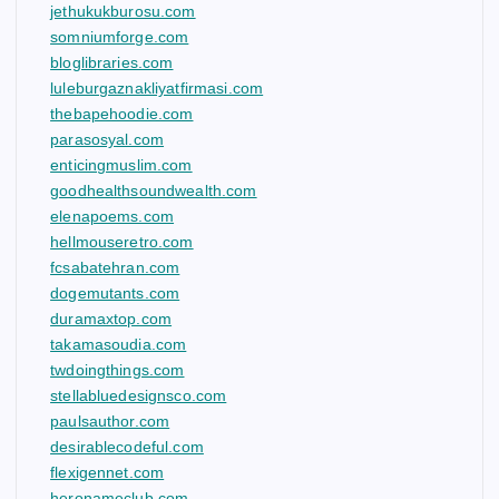
jethukukburosu.com
somniumforge.com
bloglibraries.com
luleburgaznakliyatfirmasi.com
thebapehoodie.com
parasosyal.com
enticingmuslim.com
goodhealthsoundwealth.com
elenapoems.com
hellmouseretro.com
fcsabatehran.com
dogemutants.com
duramaxtop.com
takamasoudia.com
twdoingthings.com
stellabluedesignsco.com
paulsauthor.com
desirablecodeful.com
flexigennet.com
heronameclub.com