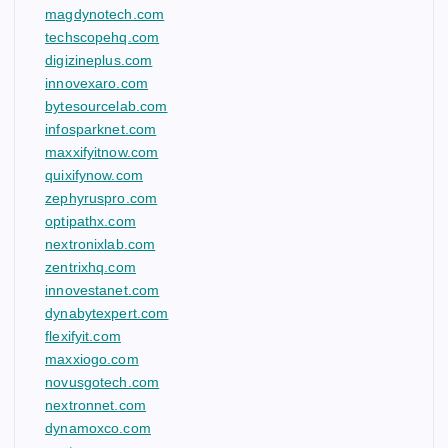
magdynotech.com
techscopehq.com
digizineplus.com
innovexaro.com
bytesourcelab.com
infosparknet.com
maxxifyitnow.com
quixifynow.com
zephyruspro.com
optipathx.com
nextronixlab.com
zentrixhq.com
innovestanet.com
dynabytexpert.com
flexifyit.com
maxxiogo.com
novusgotech.com
nextronnet.com
dynamoxco.com