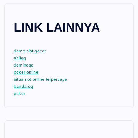
LINK LAINNYA
demo slot gacor
ahliqq
dominoqq
poker online
situs slot online terpercaya
bandarqq
poker