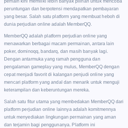
pemain kini memiliki lebih banyak pilihan untuk mencoba
peruntungan dan berpotensi mendapatkan pembayaran
yang besar. Salah satu platform yang membuat heboh di
dunia perjudian online adalah MemberQQ.
MemberQQ adalah platform perjudian online yang
menawarkan berbagai macam permainan, antara lain
poker, dominoqq, bandarq, dan masih banyak lagi.
Dengan antarmuka yang ramah pengguna dan
pengalaman gameplay yang mulus, MemberQQ dengan
cepat menjadi favorit di kalangan penjudi online yang
mencari platform yang andal dan menarik untuk menguji
keterampilan dan keberuntungan mereka.
Salah satu fitur utama yang membedakan MemberQQ dari
platform perjudian online lainnya adalah komitmennya
untuk menyediakan lingkungan permainan yang aman
dan terjamin bagi penggunanya. Platform ini