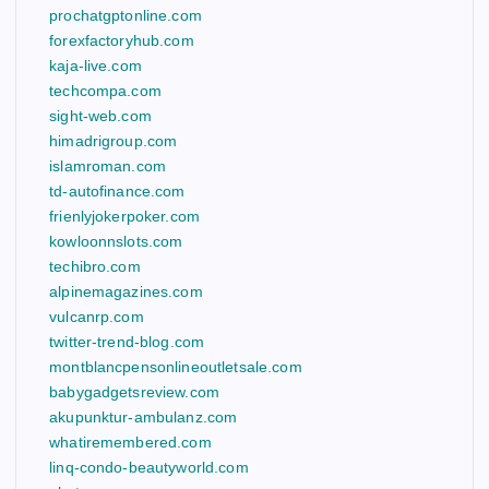
prochatgptonline.com
forexfactoryhub.com
kaja-live.com
techcompa.com
sight-web.com
himadrigroup.com
islamroman.com
td-autofinance.com
frienlyjokerpoker.com
kowloonnslots.com
techibro.com
alpinemagazines.com
vulcanrp.com
twitter-trend-blog.com
montblancpensonlineoutletsale.com
babygadgetsreview.com
akupunktur-ambulanz.com
whatiremembered.com
linq-condo-beautyworld.com