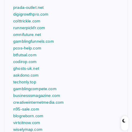
prada-outlet.net
digigrowthpro.com
colttrickle.com
runnerpickfr.com
omnifuture.net
gamblingfunnels.com
pcos-help.com
btfutsal.com
codirop.com
ghosts-uk.net
askdono.com
techonly.top
gamblingcompete.com
businesssmagazine.com
creativeinternetmedia.com
n95-sale.com
blogreborn.com
virtcitnow.com
wiselymap.com