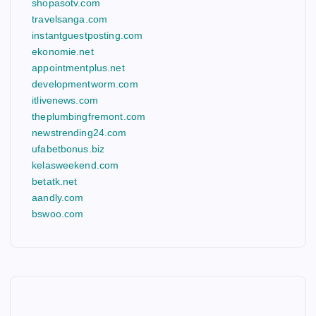
shopasotv.com
travelsanga.com
instantguestposting.com
ekonomie.net
appointmentplus.net
developmentworm.com
itlivenews.com
theplumbingfremont.com
newstrending24.com
ufabetbonus.biz
kelasweekend.com
betatk.net
aandly.com
bswoo.com