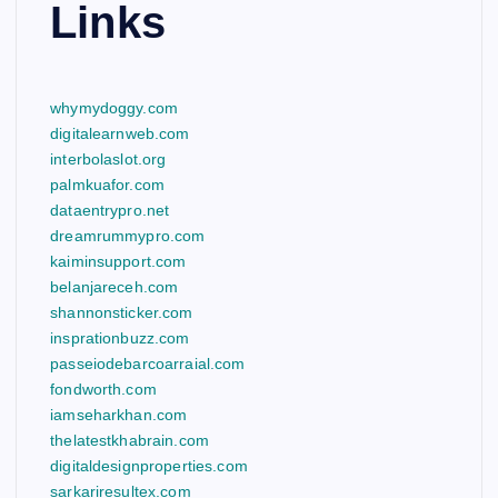
Links
whymydoggy.com
digitalearnweb.com
interbolaslot.org
palmkuafor.com
dataentrypro.net
dreamrummypro.com
kaiminsupport.com
belanjareceh.com
shannonsticker.com
insprationbuzz.com
passeiodebarcoarraial.com
fondworth.com
iamseharkhan.com
thelatestkhabrain.com
digitaldesignproperties.com
sarkariresultex.com