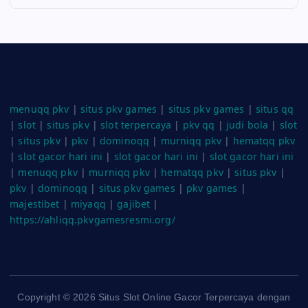
menuqq pkv
|
situs pkv games
|
situs pkv games
|
situs qq
|
slot
|
situs pkv
|
slot terpercaya
|
pkv qq
|
judi bola
|
slot
|
situs pkv
|
pkv
|
dominoqq
|
murniqq pkv
|
hematqq pkv
|
slot gacor hari ini
|
slot gacor hari ini
|
slot gacor hari ini
|
menuqq pkv
|
murniqq pkv
|
hematqq pkv
|
situs pkv
|
pkv
|
dominoqq
|
situs pkv games
|
pkv games
|
majestibet
|
miyaqq
|
gajibet
|
https://ahliqq.pkvgamesresmi.org/
Copyright © 2026 Situs Slot Online Gacor Terpercaya dengan