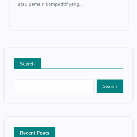
atau pemain kompetitif yang…
Search
Search
Recent Posts