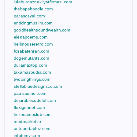
luleburgaznakliyatfirmasi.com
thebapehoodie.com
parasosyal.com
enticingmuslim.com
goodhealthsoundwealth.com
elenapoems.com
hellmouseretro.com
fcsabatehran.com
dogemutants.com
duramaxtop.com
takamasoudia.com
twdoingthings.com
stellabluedesignsco.com
paulsauthor.com
desirablecodeful.com
flexigennet.com
heronameclub.com
medmarket.io
outdoortablez.com
infotomy.com