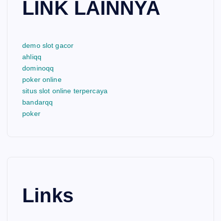
LINK LAINNYA
demo slot gacor
ahliqq
dominoqq
poker online
situs slot online terpercaya
bandarqq
poker
Links