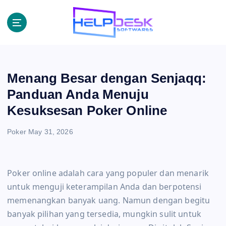
S
k
i
p
Mainkan di situs slot online gacor terpercaya
yang menawarkan bonus besar dan keamanan
t
terbaik untuk pengalaman bermain yang lebih
o
aman dan menguntungkan.
c
Menang Besar dengan Senjaqq:
o
Panduan Anda Menuju
n
Kesuksesan Poker Online
t
e
Poker
May 31, 2026
n
t
Poker online adalah cara yang populer dan menarik
untuk menguji keterampilan Anda dan berpotensi
memenangkan banyak uang. Namun dengan begitu
banyak pilihan yang tersedia, mungkin sulit untuk