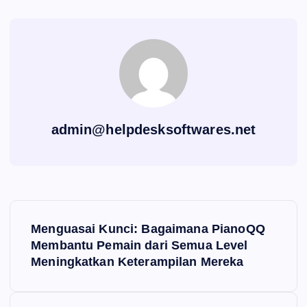
admin@helpdesksoftwares.net
P
Menguasai Kunci: Bagaimana PianoQQ
o
Membantu Pemain dari Semua Level
Meningkatkan Keterampilan Mereka
s