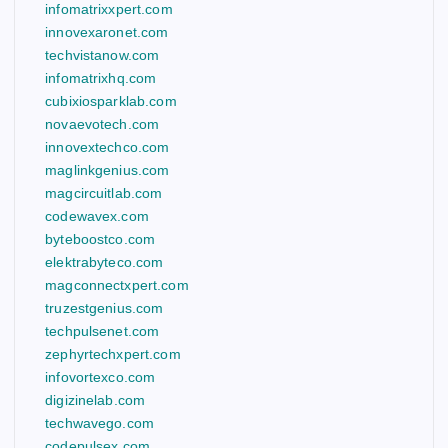
infomatrixxpert.com
innovexaronet.com
techvistanow.com
infomatrixhq.com
cubixiosparklab.com
novaevotech.com
innovextechco.com
maglinkgenius.com
magcircuitlab.com
codewavex.com
byteboostco.com
elektrabyteco.com
magconnectxpert.com
truzestgenius.com
techpulsenet.com
zephyrtechxpert.com
infovortexco.com
digizinelab.com
techwavego.com
codepulsex.com